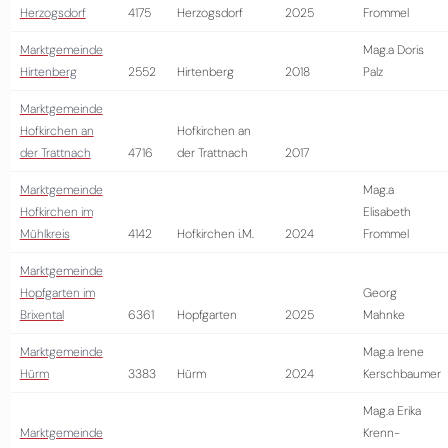
Herzogsdorf
4175
Herzogsdorf
2025
Frommel
Marktgemeinde
Mag.a Doris
Hirtenberg
2552
Hirtenberg
2018
Palz
Marktgemeinde
Hofkirchen an
Hofkirchen an
der Trattnach
4716
der Trattnach
2017
Marktgemeinde
Mag.a
Hofkirchen im
Elisabeth
Mühlkreis
4142
Hofkirchen i.M.
2024
Frommel
Marktgemeinde
Hopfgarten im
Georg
Brixental
6361
Hopfgarten
2025
Mahnke
Marktgemeinde
Mag.a Irene
Hürm
3383
Hürm
2024
Kerschbaumer
Mag.a Erika
Marktgemeinde
Krenn-