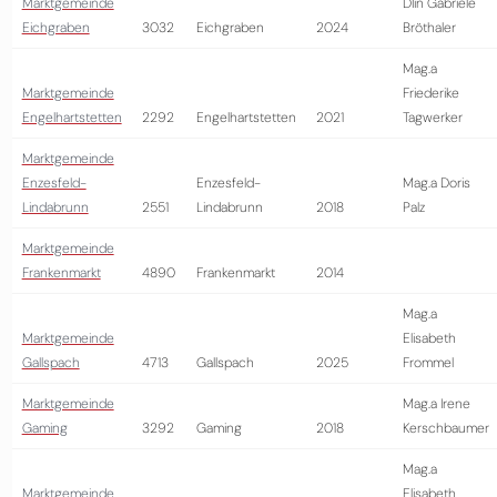
Marktgemeinde
DIin Gabriele
Eichgraben
3032
Eichgraben
2024
Bröthaler
Mag.a
Marktgemeinde
Friederike
Engelhartstetten
2292
Engelhartstetten
2021
Tagwerker
Marktgemeinde
Enzesfeld-
Enzesfeld-
Mag.a Doris
Lindabrunn
2551
Lindabrunn
2018
Palz
Marktgemeinde
Frankenmarkt
4890
Frankenmarkt
2014
Mag.a
Marktgemeinde
Elisabeth
Gallspach
4713
Gallspach
2025
Frommel
Marktgemeinde
Mag.a Irene
Gaming
3292
Gaming
2018
Kerschbaumer
Mag.a
Marktgemeinde
Elisabeth