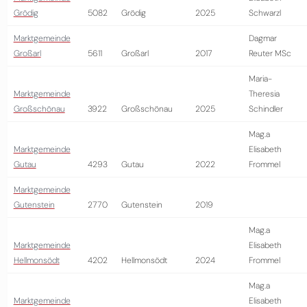
Grödig
5082
Grödig
2025
Schwarzl
Marktgemeinde
Dagmar
Großarl
5611
Großarl
2017
Reuter MSc
Maria-
Marktgemeinde
Theresia
Großschönau
3922
Großschönau
2025
Schindler
Mag.a
Marktgemeinde
Elisabeth
Gutau
4293
Gutau
2022
Frommel
Marktgemeinde
Gutenstein
2770
Gutenstein
2019
Mag.a
Marktgemeinde
Elisabeth
Hellmonsödt
4202
Hellmonsödt
2024
Frommel
Mag.a
Marktgemeinde
Elisabeth