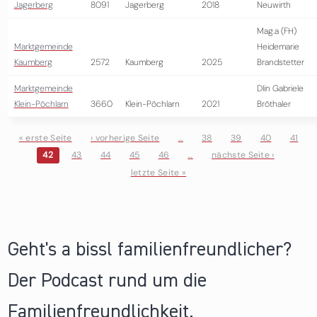
Jagerberg
8091
Jagerberg
2018
Neuwirth
Mag.a (FH)
Marktgemeinde
Heidemarie
Kaumberg
2572
Kaumberg
2025
Brandstetter
Marktgemeinde
DIin Gabriele
Klein-Pöchlarn
3660
Klein-Pöchlarn
2021
Bröthaler
« erste Seite
‹ vorherige Seite
…
38
39
40
41
42
43
44
45
46
…
nächste Seite ›
Seiten
letzte Seite »
Geht's a bissl familienfreundlicher?
Der Podcast rund um die
Familienfreundlichkeit.