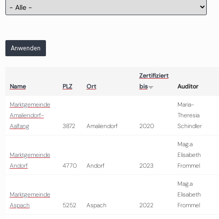
Anwenden
Zertifiziert
Name
PLZ
Ort
bis
Auditor
Marktgemeinde
Maria-
Amaliendorf-
Theresia
Aalfang
3872
Amaliendorf
2020
Schindler
Mag.a
Marktgemeinde
Elisabeth
Andorf
4770
Andorf
2023
Frommel
Mag.a
Marktgemeinde
Elisabeth
Aspach
5252
Aspach
2022
Frommel