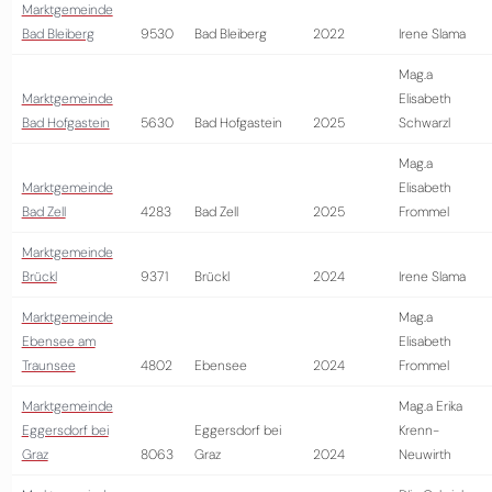
Marktgemeinde
Bad Bleiberg
9530
Bad Bleiberg
2022
Irene Slama
Mag.a
Marktgemeinde
Elisabeth
Bad Hofgastein
5630
Bad Hofgastein
2025
Schwarzl
Mag.a
Marktgemeinde
Elisabeth
Bad Zell
4283
Bad Zell
2025
Frommel
Marktgemeinde
Brückl
9371
Brückl
2024
Irene Slama
Marktgemeinde
Mag.a
Ebensee am
Elisabeth
Traunsee
4802
Ebensee
2024
Frommel
Marktgemeinde
Mag.a Erika
Eggersdorf bei
Eggersdorf bei
Krenn-
Graz
8063
Graz
2024
Neuwirth