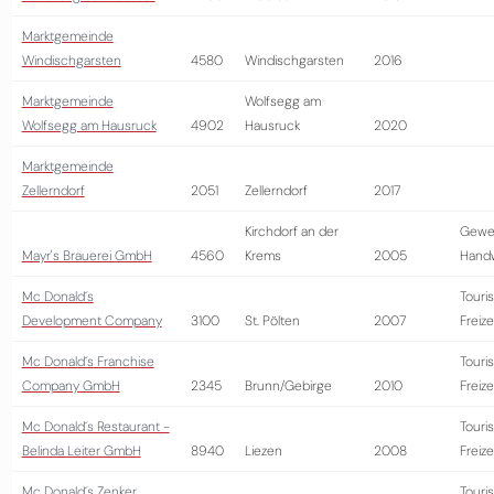
Marktgemeinde
Windischgarsten
4580
Windischgarsten
2016
Marktgemeinde
Wolfsegg am
Wolfsegg am Hausruck
4902
Hausruck
2020
Marktgemeinde
Zellerndorf
2051
Zellerndorf
2017
Kirchdorf an der
Gewe
Mayr's Brauerei GmbH
4560
Krems
2005
Hand
Mc Donald´s
Touri
Development Company
3100
St. Pölten
2007
Freize
Mc Donald´s Franchise
Touri
Company GmbH
2345
Brunn/Gebirge
2010
Freize
Mc Donald´s Restaurant -
Touri
Belinda Leiter GmbH
8940
Liezen
2008
Freize
Mc Donald´s Zenker
Touri