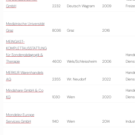
GmbH
2232
Deutsch Wagram
2009
Freize
Medizinische Universität
Graz
8036
Graz
2016
MEINGAST-
KOMPLETTAUSSTATTUNG
für Sonderpädagogik &
Hande
Therapie
4600
Wels/Schleissheim
2006
Diens
MERKUR Warenhandels
Hande
AG
2355
Wr. Neudorf
2022
Diens
Mindshare GmbH & Co
Hande
KG
1030
Wien
2020
Diens
Mondelez Europe
Services GmbH
1140
Wien
2014
Indust