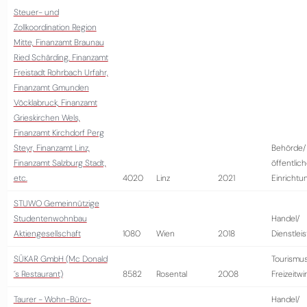
Steuer- und
Zollkoordination Region
Mitte, Finanzamt Braunau
Ried Schärding, Finanzamt
Freistadt Rohrbach Urfahr,
Finanzamt Gmunden
Vöcklabruck, Finanzamt
Grieskirchen Wels,
Finanzamt Kirchdorf Perg
Steyr, Finanzamt Linz,
Behörde/
Finanzamt Salzburg Stadt,
öffentlic
etc.
4020
Linz
2021
Einrichtu
STUWO Gemeinnützige
Studentenwohnbau
Handel/
Aktiengesellschaft
1080
Wien
2018
Dienstlei
SÜKAR GmbH (Mc Donald
Tourismus
´s Restaurant)
8582
Rosental
2008
Freizeitwi
Taurer - Wohn-Büro-
Handel/