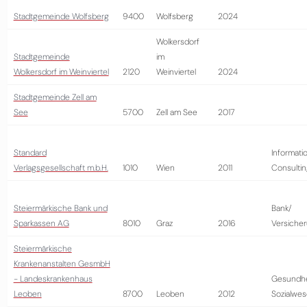
Stadtgemeinde Wolfsberg
9400
Wolfsberg
2024
Wolkersdorf
Stadtgemeinde
im
Wolkersdorf im Weinviertel
2120
Weinviertel
2024
Stadtgemeinde Zell am
See
5700
Zell am See
2017
Standard
Informati
Verlagsgesellschaft m.b.H.
1010
Wien
2011
Consultin
Steiermärkische Bank und
Bank/
Sparkassen AG
8010
Graz
2016
Versiche
Steiermärkische
Krankenanstalten GesmbH
- Landeskrankenhaus
Gesundhe
Leoben
8700
Leoben
2012
Sozialwe