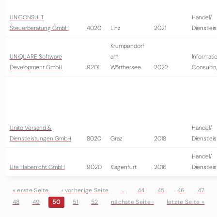
UNICONSULT
Handel/
Steuerberatung GmbH
4020
Linz
2021
Dienstlei
Krumpendorf
UNiQUARE Software
am
Informati
Development GmbH
9201
Wörthersee
2022
Consultin
Unito Versand &
Handel/
Dienstleistungen GmbH
8020
Graz
2018
Dienstlei
Handel/
Ute Habenicht GmbH
9020
Klagenfurt
2016
Dienstlei
« erste Seite
‹ vorherige Seite
…
44
45
46
47
48
49
50
51
52
nächste Seite ›
letzte Seite »
Seiten