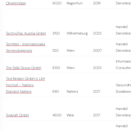
Objektmöbel
9020
Klagenfurt
2019
Dienstlei
Handel/
TechnoPac Austria GmbH
3150
Wilhelmsburg
2025
Dienstlei
TermNet - Internationales
Handel/
Terminologienetz
1120
Wien
2007
Dienstlei
Informati
The Skills Group GmbH
1050
Wien
2025
Consultin
Tirol Kliniken GmbH ö. LKH
Hochzirl – Natters,
Gesundhe
Standort Natters
6161
Natters
2017
Sozialwe
Handel/
Topkraft GmbH
4600
Wels
2017
Dienstlei
Handel/