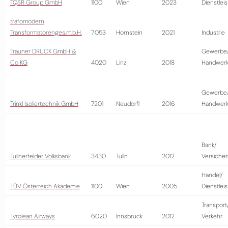
TQSR Group GmbH
1100
Wien
2023
Dienstlei
trafomodern
Transformatorenges.m.b.H.
7053
Hornstein
2021
Industrie
Trauner DRUCK GmbH &
Gewerbe
Co KG
4020
Linz
2018
Handwer
Gewerbe
Trinkl Isoliertechnik GmbH
7201
Neudörfl
2016
Handwer
Bank/
Tullnerfelder Volksbank
3430
Tulln
2012
Versiche
Handel/
TÜV Österreich Akademie
1100
Wien
2005
Dienstlei
Transport
Tyrolean Airways
6020
Innsbruck
2012
Verkehr