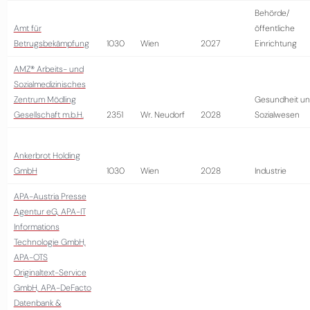
Behörde/
Amt für
öffentliche
Betrugsbekämpfung
1030
Wien
2027
Einrichtung
AMZ® Arbeits- und
Sozialmedizinisches
Zentrum Mödling
Gesundheit u
Gesellschaft m.b.H.
2351
Wr. Neudorf
2028
Sozialwesen
Ankerbrot Holding
GmbH
1030
Wien
2028
Industrie
APA-Austria Presse
Agentur eG, APA-IT
Informations
Technologie GmbH,
APA-OTS
Originaltext-Service
GmbH, APA-DeFacto
Datenbank &