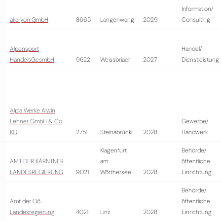
Information/
akaryon GmbH
8665
Langenwang
2029
Consulting
Alpensport
Handel/
HandelsGesmbH
9622
Weissbriach
2027
Dienstleistung
Alpla Werke Alwin
Lehner GmbH & Co
Gewerbe/
KG
2751
Steinabrückl
2028
Handwerk
Klagenfurt
Behörde/
AMT DER KÄRNTNER
am
öffentliche
LANDESREGIERUNG
9021
Wörthersee
2028
Einrichtung
Behörde/
Amt der Oö.
öffentliche
Landesregierung
4021
Linz
2028
Einrichtung