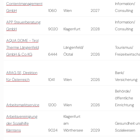
Contentmanagement
Information/
GmbH
1060
Wien
2027
Consulting
APP Steuerberatung
Information/
GmbH
9020
Klagenfurt
2028
Consulting
AQUA DOME - Tirol
Therme Längenfeld
Längenfeld/
Tourismus/
GmbH & Co KG
6444
Ötztal
2026
Freizeitwirtscha
ARAG SE, Direktion
Bank/
für Österreich
1041
Wien
2026
Versicherung
Behörde/
öffentliche
Arbeitsmarktservice
1200
Wien
2026
Einrichtung
Arbeitsvereinigung
Klagenfurt
der Sozialhilfe
am
Gesundheit u
Kärntens
9024
Wörthersee
2029
Sozialwesen