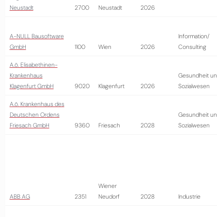
Neustadt
2700
Neustadt
2026
A-NULL Bausoftware
Information/
GmbH
1100
Wien
2026
Consulting
A.ö. Elisabethinen-
Krankenhaus
Gesundheit u
Klagenfurt GmbH
9020
Klagenfurt
2026
Sozialwesen
A.ö. Krankenhaus des
Deutschen Ordens
Gesundheit u
Friesach GmbH
9360
Friesach
2028
Sozialwesen
Wiener
ABB AG
2351
Neudorf
2028
Industrie