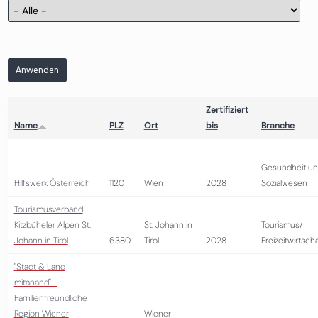
Anwenden
Zertifiziert
Name
PLZ
Ort
bis
Branche
Gesundheit u
Hilfswerk Österreich
1120
Wien
2028
Sozialwesen
Tourismusverband
Kitzbüheler Alpen St.
St. Johann in
Tourismus/
Johann in Tirol
6380
Tirol
2028
Freizeitwirtscha
"Stadt & Land
mitanand" -
Familienfreundliche
Region Wiener
Wiener