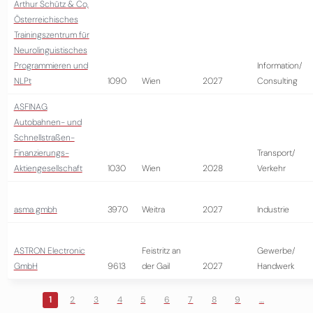
Arthur Schütz & Co,
Österreichisches
Trainingszentrum für
Neurolinguistisches
Programmieren und
Information/
NLPt
1090
Wien
2027
Consulting
ASFINAG
Autobahnen- und
Schnellstraßen-
Finanzierungs-
Transport/
Aktiengesellschaft
1030
Wien
2028
Verkehr
asma gmbh
3970
Weitra
2027
Industrie
ASTRON Electronic
Feistritz an
Gewerbe/
GmbH
9613
der Gail
2027
Handwerk
1
2
3
4
5
6
7
8
9
…