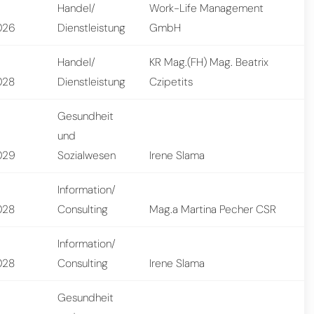
Handel/
Work-Life Management
026
Dienstleistung
GmbH
Handel/
KR Mag.(FH) Mag. Beatrix
028
Dienstleistung
Czipetits
Gesundheit
und
029
Sozialwesen
Irene Slama
Information/
028
Consulting
Mag.a Martina Pecher CSR
Information/
028
Consulting
Irene Slama
Gesundheit