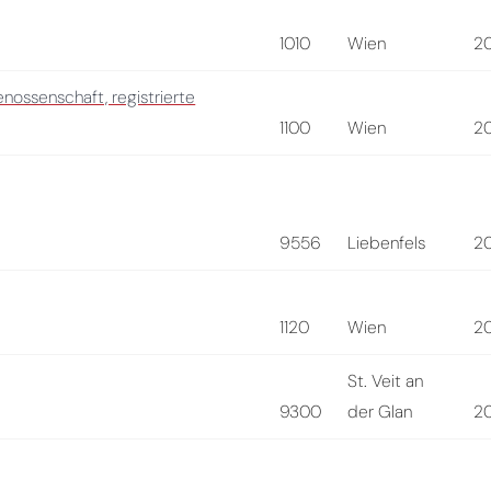
1010
Wien
2
ossenschaft, registrierte
1100
Wien
2
9556
Liebenfels
2
1120
Wien
2
St. Veit an
9300
der Glan
2