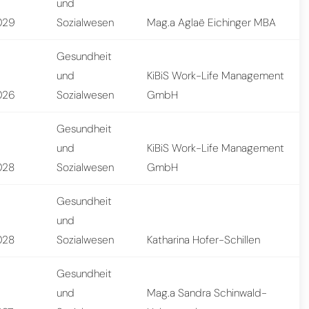
und
029
Sozialwesen
Mag.a Aglaë Eichinger MBA
Gesundheit
und
KiBiS Work-Life Management
026
Sozialwesen
GmbH
Gesundheit
und
KiBiS Work-Life Management
028
Sozialwesen
GmbH
Gesundheit
und
028
Sozialwesen
Katharina Hofer-Schillen
Gesundheit
und
Mag.a Sandra Schinwald-