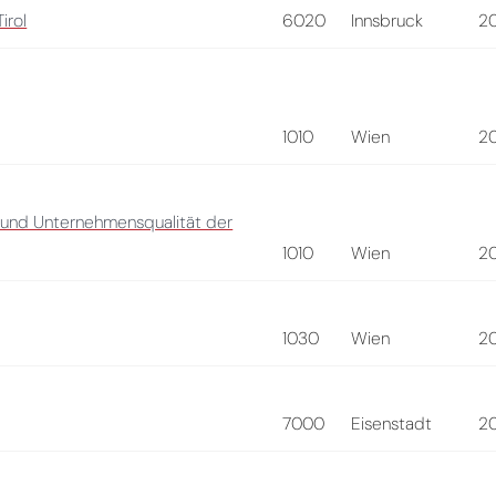
irol
6020
Innsbruck
2
1010
Wien
2
 und Unternehmensqualität der
1010
Wien
2
1030
Wien
2
7000
Eisenstadt
2