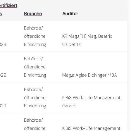
rtifiziert
s
Branche
Auditor
Behörde/
öffentliche
KR Mag.(FH) Mag. Beatrix
028
Einrichtung
Czipetits
Behörde/
öffentliche
029
Einrichtung
Mag.a Aglaë Eichinger MBA
Behörde/
öffentliche
KiBiS Work-Life Management
029
Einrichtung
GmbH
Behörde/
öffentliche
KiBiS Work-Life Management