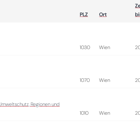
Ze
PLZ
Ort
bi
1030
Wien
2
1070
Wien
2
 Umweltschutz, Regionen und
1010
Wien
2