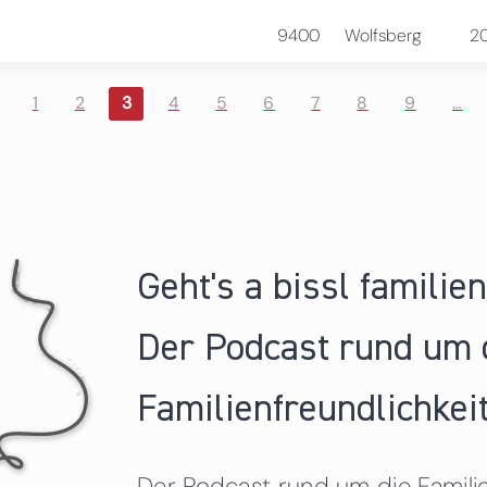
9400
Wolfsberg
2
1
2
3
4
5
6
7
8
9
…
Geht's a bissl familie
Der Podcast rund um 
Familienfreundlichkeit
Der Podcast rund um die Familien