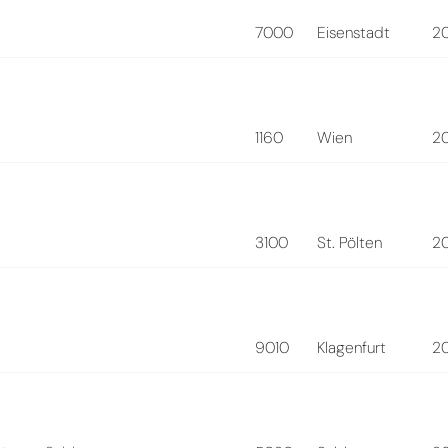
7000
Eisenstadt
2
1160
Wien
2
3100
St. Pölten
2
9010
Klagenfurt
2