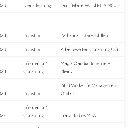
026
Dienstleistung
Dr.in Sabine Wölbl MBA MSc
028
Industrie
Katharina Hofer-Schillen
026
Industrie
Arbeitswelten Consulting OG
Information/
Mag.a Claudia Schenner-
028
Consulting
Klivinyi
KiBiS Work-Life Management
028
Industrie
GmbH
Information/
027
Consulting
Franz Bodlos MBA