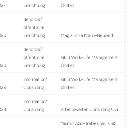
027
Einrichtung
GmbH
Behörde/
öffentliche
026
Einrichtung
Mag.a Erika Krenn-Neuwirth
Behörde/
öffentliche
KiBiS Work-Life Management
026
Einrichtung
GmbH
Information/
KiBiS Work-Life Management
029
Consulting
GmbH
Information/
028
Consulting
Arbeitswelten Consulting OG
Yasmin Aziz-Trebesiner, KiBiS