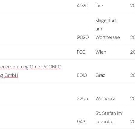
4020
Linz
2
Klagenfurt
am
9020
Wörthersee
2
1100
Wien
2
Steuerberatung GmbH/CONEO
ung GmbH
8010
Graz
2
3205
Weinburg
2
St. Stefan im
9431
Lavanttal
2