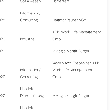
027
Sozialwesen
Haberzettl
Information/
028
Consulting
Dagmar Reuter MSc
KiBiS Work-Life Management
026
Industrie
GmbH
029
MMag.a Margit Burger
Yasmin Aziz-Trebesiner, KiBiS
Information/
Work-Life Management
029
Consulting
GmbH
Handel/
027
Dienstleistung
MMag.a Margit Burger
Handel/