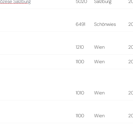
iözese Salzburg
5020
Salzburg
2
6491
Schönwies
2
1210
Wien
2
1100
Wien
2
1010
Wien
2
1100
Wien
2