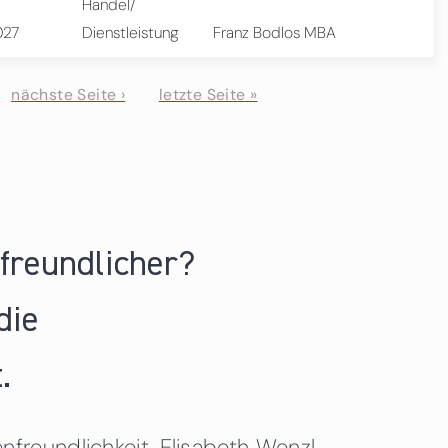
Handel/
027
Dienstleistung
Franz Bodlos MBA
nächste Seite ›
letzte Seite »
nfreundlicher?
die
.
freundlichkeit. Elisabeth Wenzl,