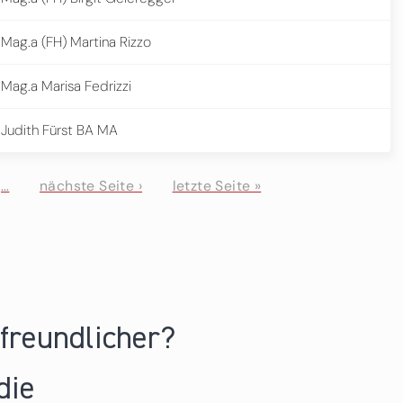
Mag.a (FH) Martina Rizzo
Mag.a Marisa Fedrizzi
Judith Fürst BA MA
…
nächste Seite ›
letzte Seite »
nfreundlicher?
die