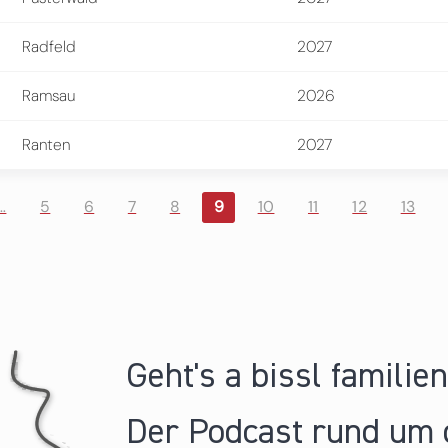
Radfeld
2027
Ramsau
2026
Ranten
2027
…
5
6
7
8
9
10
11
12
13
Geht's a bissl familie
Der Podcast rund um 