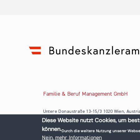
Familie & Beruf Management GmbH
Untere Donaustraße 13-15/3 1020 Wien, Austri
Diese Website nutzt Cookies, um best
+43 1 218 50 70
können.
office@familieundberuf.at
Durch die weitere Nutzung unserer Webse
© 2026 Familie und Beruf All rights reserved.
Nein, mehr Informationen