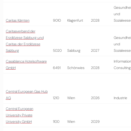
Gesundhei
und
Caritas Kärnten
9010
Klagenfurt
2028
Sozialwese
Caritasverband der
Erzdiözese Salzburg und
Gesundhei
Caritas der Erzdiözese
und
Salzburg
5020
Salzburg
2027
Sozialwese
Casablanca Hotelsoftware
Information
GmbH
6491
Schönwies
2028
Consulting
Central European Gas Hub
AG
1210
Wien
2026
Industrie
Central European
University Private
University GmbH
1100
Wien
2029