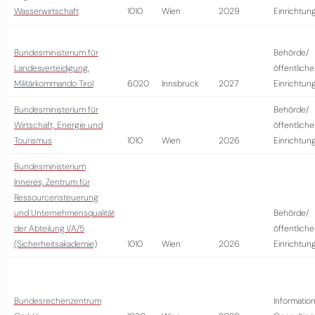
Wasserwirtschaft
1010
Wien
2029
Einrichtun
Bundesministerium für
Behörde/
Landesverteidigung,
öffentliche
Militärkommando Tirol
6020
Innsbruck
2027
Einrichtun
Bundesministerium für
Behörde/
Wirtschaft, Energie und
öffentliche
Tourismus
1010
Wien
2026
Einrichtun
Bundesministerium
Inneres, Zentrum für
Ressourcensteuerung
und Unternehmensqualität
Behörde/
der Abteilung I/A/5
öffentliche
(Sicherheitsakademie)
1010
Wien
2026
Einrichtun
Bundesrechenzentrum
Information