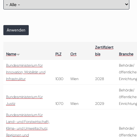
Anwenden
Zertifiziert
Name
PLZ
Ort
bis
Branche
Bundesministerium für
Behörde/
Innovation, Mobilität und
öffentliche
Infrastruktur
1030
Wien
2028
Einrichtun
Behörde/
Bundesministerium für
öffentliche
Justiz
1070
Wien
2029
Einrichtun
Bundesministerium für
Land- und Forstwirtschaft,
Klima- und Umweltschutz,
Behörde/
Regionen und
öffentliche