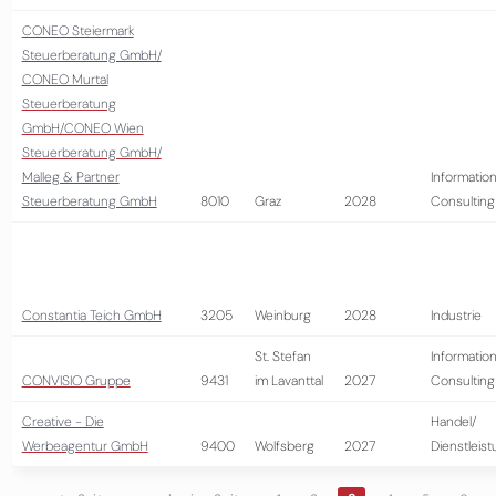
CONEO Steiermark
Steuerberatung GmbH/
CONEO Murtal
Steuerberatung
GmbH/CONEO Wien
Steuerberatung GmbH/
Malleg & Partner
Information
Steuerberatung GmbH
8010
Graz
2028
Consulting
Constantia Teich GmbH
3205
Weinburg
2028
Industrie
St. Stefan
Information
CONVISIO Gruppe
9431
im Lavanttal
2027
Consulting
Creative - Die
Handel/
Werbeagentur GmbH
9400
Wolfsberg
2027
Dienstleis