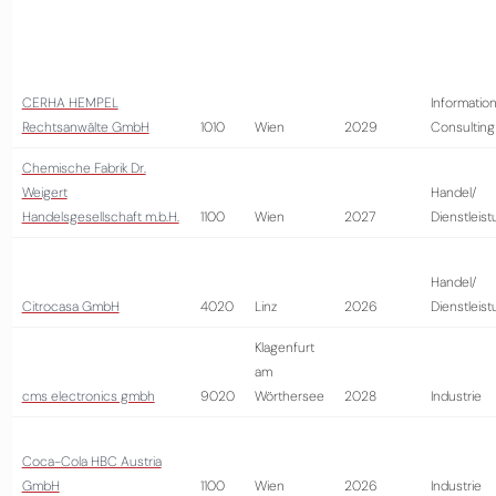
CERHA HEMPEL
Information
Rechtsanwälte GmbH
1010
Wien
2029
Consulting
Chemische Fabrik Dr.
Weigert
Handel/
Handelsgesellschaft m.b.H.
1100
Wien
2027
Dienstleis
Handel/
Citrocasa GmbH
4020
Linz
2026
Dienstleis
Klagenfurt
am
cms electronics gmbh
9020
Wörthersee
2028
Industrie
Coca-Cola HBC Austria
GmbH
1100
Wien
2026
Industrie