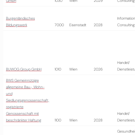
GmbH
1030
Wien
2029
Consulting
Burgenländisches
Information
Bildungswerk
7000
Eisenstadt
2028
Consulting
Handel/
BUWOG Group GmbH
1010
Wien
2026
Dienstleis
BWS Gemeinnützige
allgemeine Bau-, Wohn-
und
Siedlungsgenossenschaft,
registrierte
Genossenschaft mit
Handel/
beschränkter Haftung
1100
Wien
2028
Dienstleis
Gesundhei