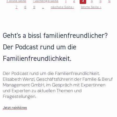
« erste Seite
‹ vorherige Seite
1
2
3
4
5
6
7
8
9
…
nächste Seite ›
letzte Seite »
Seiten
Geht's a bissl familienfreundlicher?
Der Podcast rund um die
Familienfreundlichkeit.
Der Podcast rund um die Familienfreundlichkeit.
Elisabeth Wenzl, Geschäftsführerin der Familie & Beruf
Management GmbH, im Gespräch mit Expertinnen
und Experten zu aktuellen Themen und
Fragestellungen.
Jetzt reinhören