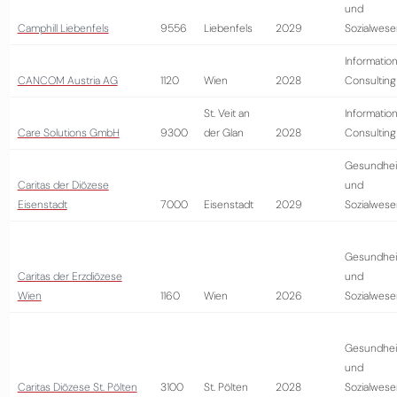
und
Camphill Liebenfels
9556
Liebenfels
2029
Sozialwese
Information
CANCOM Austria AG
1120
Wien
2028
Consulting
St. Veit an
Information
Care Solutions GmbH
9300
der Glan
2028
Consulting
Gesundhei
Caritas der Diözese
und
Eisenstadt
7000
Eisenstadt
2029
Sozialwese
Gesundhei
Caritas der Erzdiözese
und
Wien
1160
Wien
2026
Sozialwese
Gesundhei
und
Caritas Diözese St. Pölten
3100
St. Pölten
2028
Sozialwese