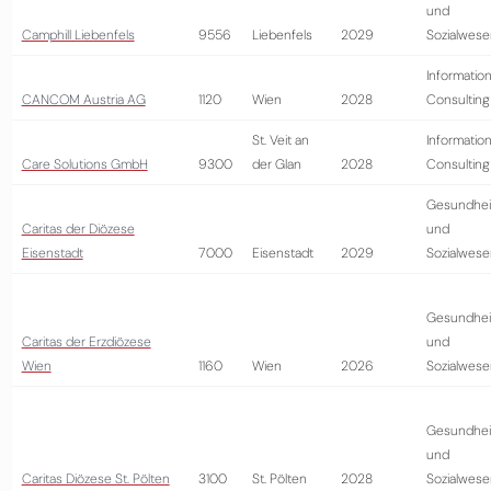
und
Camphill Liebenfels
9556
Liebenfels
2029
Sozialwese
Information
CANCOM Austria AG
1120
Wien
2028
Consulting
St. Veit an
Information
Care Solutions GmbH
9300
der Glan
2028
Consulting
Gesundhei
Caritas der Diözese
und
Eisenstadt
7000
Eisenstadt
2029
Sozialwese
Gesundhei
Caritas der Erzdiözese
und
Wien
1160
Wien
2026
Sozialwese
Gesundhei
und
Caritas Diözese St. Pölten
3100
St. Pölten
2028
Sozialwese