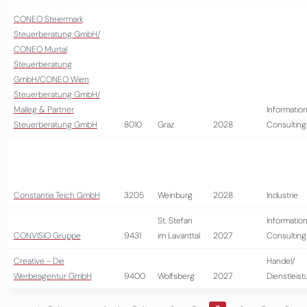
CONEO Steiermark
Steuerberatung GmbH/
CONEO Murtal
Steuerberatung
GmbH/CONEO Wien
Steuerberatung GmbH/
Malleg & Partner
Information
Steuerberatung GmbH
8010
Graz
2028
Consulting
Constantia Teich GmbH
3205
Weinburg
2028
Industrie
St. Stefan
Information
CONVISIO Gruppe
9431
im Lavanttal
2027
Consulting
Creative - Die
Handel/
Werbeagentur GmbH
9400
Wolfsberg
2027
Dienstleis