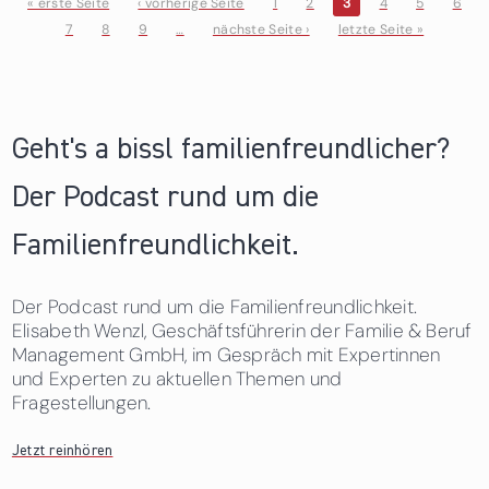
« erste Seite
‹ vorherige Seite
1
2
3
4
5
6
7
8
9
…
nächste Seite ›
letzte Seite »
Seiten
Geht's a bissl familienfreundlicher?
Der Podcast rund um die
Familienfreundlichkeit.
Der Podcast rund um die Familienfreundlichkeit.
Elisabeth Wenzl, Geschäftsführerin der Familie & Beruf
Management GmbH, im Gespräch mit Expertinnen
und Experten zu aktuellen Themen und
Fragestellungen.
Jetzt reinhören