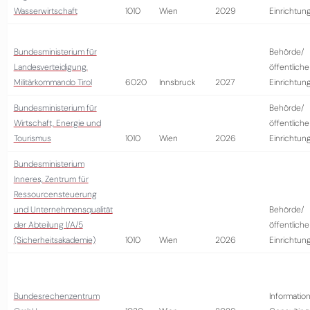
Wasserwirtschaft
1010
Wien
2029
Einrichtun
Bundesministerium für
Behörde/
Landesverteidigung,
öffentliche
Militärkommando Tirol
6020
Innsbruck
2027
Einrichtun
Bundesministerium für
Behörde/
Wirtschaft, Energie und
öffentliche
Tourismus
1010
Wien
2026
Einrichtun
Bundesministerium
Inneres, Zentrum für
Ressourcensteuerung
und Unternehmensqualität
Behörde/
der Abteilung I/A/5
öffentliche
(Sicherheitsakademie)
1010
Wien
2026
Einrichtun
Bundesrechenzentrum
Information