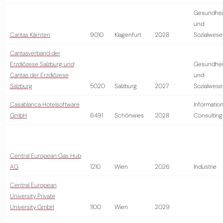
Gesundhei
und
Caritas Kärnten
9010
Klagenfurt
2028
Sozialwese
Caritasverband der
Erzdiözese Salzburg und
Gesundhei
Caritas der Erzdiözese
und
Salzburg
5020
Salzburg
2027
Sozialwese
Casablanca Hotelsoftware
Information
GmbH
6491
Schönwies
2028
Consulting
Central European Gas Hub
AG
1210
Wien
2026
Industrie
Central European
University Private
University GmbH
1100
Wien
2029