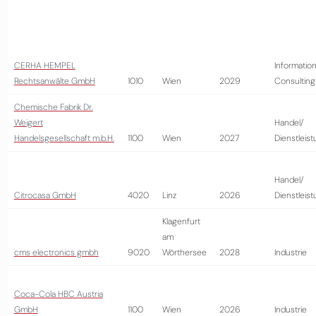
CERHA HEMPEL
Information
Rechtsanwälte GmbH
1010
Wien
2029
Consulting
Chemische Fabrik Dr.
Weigert
Handel/
Handelsgesellschaft m.b.H.
1100
Wien
2027
Dienstleis
Handel/
Citrocasa GmbH
4020
Linz
2026
Dienstleis
Klagenfurt
am
cms electronics gmbh
9020
Wörthersee
2028
Industrie
Coca-Cola HBC Austria
GmbH
1100
Wien
2026
Industrie