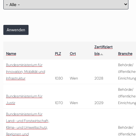
Anwenden
Zertifiziert
Name
PLZ
Ort
bis
Branche
Bundesministerium für
Behörde/
Innovation, Mobilität und
öffentliche
Infrastruktur
1030
Wien
2028
Einrichtun
Behörde/
Bundesministerium für
öffentliche
Justiz
1070
Wien
2029
Einrichtun
Bundesministerium für
Land- und Forstwirtschaft,
Klima- und Umweltschutz,
Behörde/
Regionen und
öffentliche