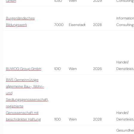
GmbH
1030
Wien
2029
Consulting
Burgenländisches
Information
Bildungswerk
7000
Eisenstadt
2028
Consulting
Handel/
BUWOG Group GmbH
1010
Wien
2026
Dienstleis
BWS Gemeinnützige
allgemeine Bau-, Wohn-
und
Siedlungsgenossenschaft,
registrierte
Genossenschaft mit
Handel/
beschränkter Haftung
1100
Wien
2028
Dienstleis
Gesundhei