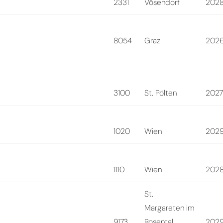
2331
Vösendorf
202
8054
Graz
202
3100
St. Pölten
202
1020
Wien
202
1110
Wien
202
St.
Margareten im
9173
Rosental
202