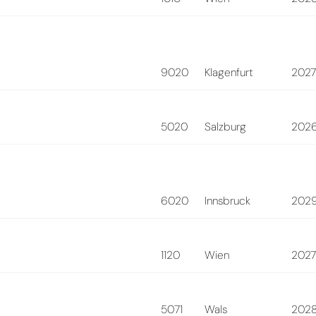
9020
Klagenfurt
202
5020
Salzburg
202
6020
Innsbruck
202
1120
Wien
202
5071
Wals
202