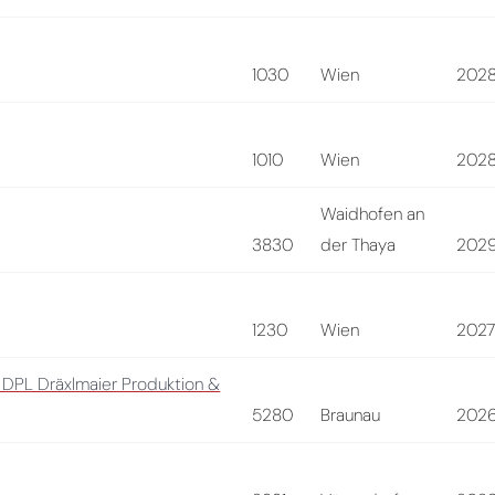
1030
Wien
202
1010
Wien
202
Waidhofen an
3830
der Thaya
202
1230
Wien
202
 DPL Dräxlmaier Produktion &
5280
Braunau
202