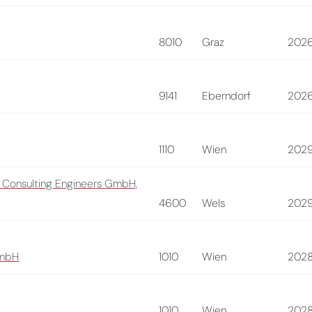
8010
Graz
202
9141
Eberndorf
202
1110
Wien
202
 Consulting Engineers GmbH,
4600
Wels
202
GmbH
1010
Wien
202
1010
Wien
202