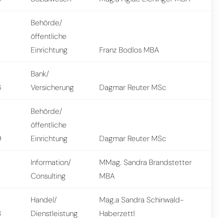
Behörde/
öffentliche
7
Einrichtung
Franz Bodlos MBA
Bank/
6
Versicherung
Dagmar Reuter MSc
Behörde/
öffentliche
9
Einrichtung
Dagmar Reuter MSc
Information/
MMag. Sandra Brandstetter
7
Consulting
MBA
Handel/
Mag.a Sandra Schinwald-
8
Dienstleistung
Haberzettl