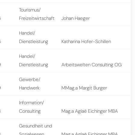
Tourismus/
6
Freizeitwirtschaft
Johan Haeger
Handel/
6
Dienstleistung
Katharina Hofer-Schillen
Handel/
9
Dienstleistung
Arbeitswelten Consulting OG
Gewerbe/
9
Handwerk
MMag.a Margit Burger
Information/
8
Consulting
Mag.a Aglaë Eichinger MBA
Gesundheit und
8
Sozialwesen
Mag.a Aglaë Eichinger MBA