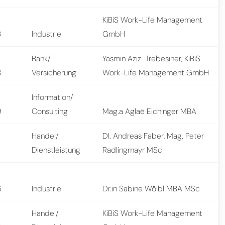
KiBiS Work-Life Management
8
Industrie
GmbH
Bank/
Yasmin Aziz-Trebesiner, KiBiS
8
Versicherung
Work-Life Management GmbH
Information/
9
Consulting
Mag.a Aglaë Eichinger MBA
Handel/
DI. Andreas Faber, Mag. Peter
7
Dienstleistung
Radlingmayr MSc
6
Industrie
Dr.in Sabine Wölbl MBA MSc
Handel/
KiBiS Work-Life Management