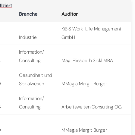
fiziert
Branche
Auditor
KiBiS Work-Life Management
7
Industrie
GmbH
Information/
8
Consulting
Mag. Elisabeth Sickl MBA
Gesundheit und
9
Sozialwesen
MMag.a Margit Burger
Information/
6
Consulting
Arbeitswelten Consulting OG
9
MMag.a Margit Burger