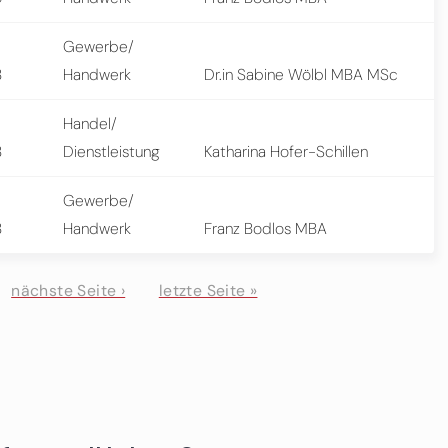
Gewerbe/
8
Handwerk
Dr.in Sabine Wölbl MBA MSc
Handel/
8
Dienstleistung
Katharina Hofer-Schillen
Gewerbe/
8
Handwerk
Franz Bodlos MBA
nächste Seite ›
letzte Seite »