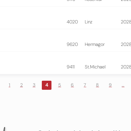
4020
Linz
202
9620
Hermagor
202
9411
St.Michael
202
1
2
3
4
5
6
7
8
9
…