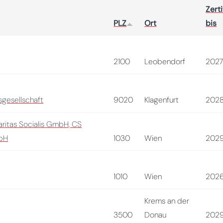
Zerti
PLZ
Ort
bis
2100
Leobendorf
202
gesellschaft
9020
Klagenfurt
202
aritas Socialis GmbH, CS
mbH
1030
Wien
202
1010
Wien
202
Krems an der
3500
Donau
202