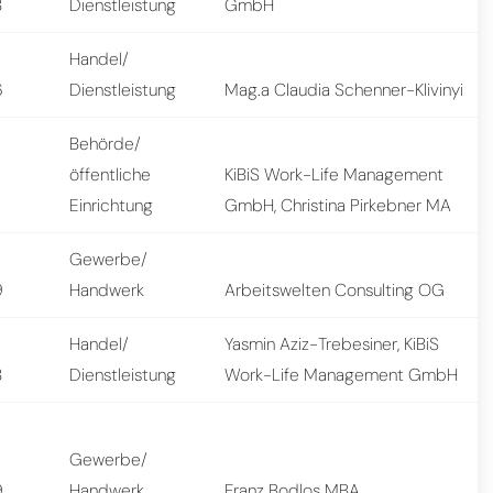
8
Dienstleistung
GmbH
Handel/
6
Dienstleistung
Mag.a Claudia Schenner-Klivinyi
Behörde/
öffentliche
KiBiS Work-Life Management
7
Einrichtung
GmbH, Christina Pirkebner MA
Gewerbe/
9
Handwerk
Arbeitswelten Consulting OG
Handel/
Yasmin Aziz-Trebesiner, KiBiS
8
Dienstleistung
Work-Life Management GmbH
Gewerbe/
9
Handwerk
Franz Bodlos MBA