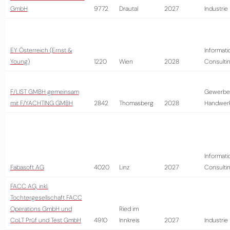
GmbH
9772
Drautal
2027
Industrie
EY Österreich (Ernst &
Informati
Young)
1220
Wien
2028
Consulti
F/LIST GMBH gemeinsam
Gewerbe
mit F/YACHTING GMBH
2842
Thomasberg
2028
Handwer
Informati
Fabasoft AG
4020
Linz
2027
Consulti
FACC AG, inkl.
Tochtergesellschaft FACC
Operations GmbH und
Ried im
CoLT Prüf und Test GmbH
4910
Innkreis
2027
Industrie