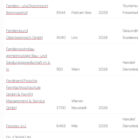
Familien- und Sportresort
Tourismu
Brennseehof
9544
Feld am See
2029
Freizeitwi
Familienbund
Gesundhe
Oberösterreich GmbH
4040
Linz
2028
Sozialwe
Familienwohnbau
gemeinnützige Bau- und
Siedlungsgesellschaft m. b.
Handel/
H.
1150
Wien
2028
Dienstlei
Ferdinand Porsche
Fernfachhochschule
GmbH & FernFH
Management & Service
Wiener
GmbH
2700
Neustadt
2026
Handel/
Fesotec e.U.
6493
Mils
2029
Dienstlei
FH JOANNEUM