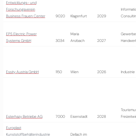
Entwicklungs- und
Forschungsverein
Informati
Business Frauen Center
9020
Klagenfurt
2029
Consulti
EPS Electric Power
Maria
Gewerbe
Systems GmbH
3034
Anzbach
2027
Handwer
Essity Austria GmbH
1150
Wien
2026
Industrie
Tourismu
Esterhazy Betriebe AG
7000
Eisenstadt
2028
Freizeitwi
Europlast
Kunststoffbehälterindustrie
Dellach im