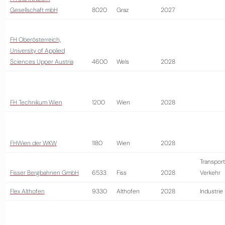
Gesellschaft mbH
8020
Graz
2027
FH Oberösterreich,
University of Applied
Sciences Upper Austria
4600
Wels
2028
FH Technikum Wien
1200
Wien
2028
FHWien der WKW
1180
Wien
2028
Transport
Fisser Bergbahnen GmbH
6533
Fiss
2028
Verkehr
Flex Althofen
9330
Althofen
2028
Industrie