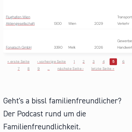
Flughafen Wien
Transport
Aktiengesellschaft
1300
Wien
2029
Verkehr
Gewerbe
Fonatsch GmbH
3390
Melk
2026
Handwer
« erste Seite
‹ vorherige Seite
1
2
3
4
5
6
7
8
9
…
nächste Seite ›
letzte Seite »
Seiten
Geht's a bissl familienfreundlicher?
Der Podcast rund um die
Familienfreundlichkeit.