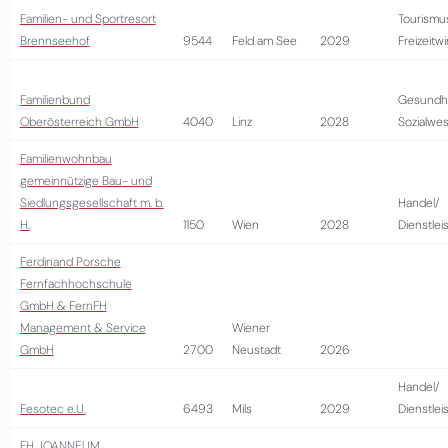
Familien- und Sportresort
Tourismu
Brennseehof
9544
Feld am See
2029
Freizeitwi
Familienbund
Gesundhe
Oberösterreich GmbH
4040
Linz
2028
Sozialwe
Familienwohnbau
gemeinnützige Bau- und
Siedlungsgesellschaft m. b.
Handel/
H.
1150
Wien
2028
Dienstlei
Ferdinand Porsche
Fernfachhochschule
GmbH & FernFH
Management & Service
Wiener
GmbH
2700
Neustadt
2026
Handel/
Fesotec e.U.
6493
Mils
2029
Dienstlei
FH JOANNEUM