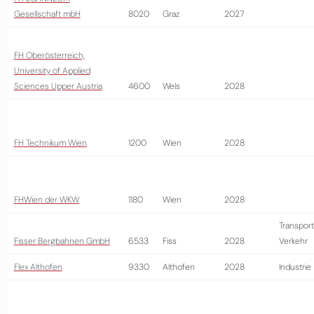
Gesellschaft mbH
8020
Graz
2027
FH Oberösterreich,
University of Applied
Sciences Upper Austria
4600
Wels
2028
FH Technikum Wien
1200
Wien
2028
FHWien der WKW
1180
Wien
2028
Transport
Fisser Bergbahnen GmbH
6533
Fiss
2028
Verkehr
Flex Althofen
9330
Althofen
2028
Industrie