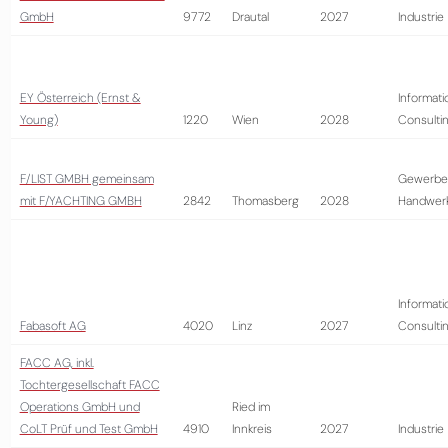
GmbH
9772
Drautal
2027
Industrie
EY Österreich (Ernst &
Informati
Young)
1220
Wien
2028
Consulti
F/LIST GMBH gemeinsam
Gewerbe
mit F/YACHTING GMBH
2842
Thomasberg
2028
Handwer
Informati
Fabasoft AG
4020
Linz
2027
Consulti
FACC AG, inkl.
Tochtergesellschaft FACC
Operations GmbH und
Ried im
CoLT Prüf und Test GmbH
4910
Innkreis
2027
Industrie