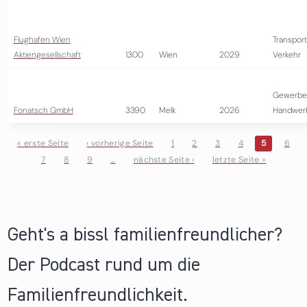
Flughafen Wien
Transport
Aktiengesellschaft
1300
Wien
2029
Verkehr
Gewerbe
Fonatsch GmbH
3390
Melk
2026
Handwer
« erste Seite
‹ vorherige Seite
1
2
3
4
5
6
7
8
9
…
nächste Seite ›
letzte Seite »
Seiten
Geht's a bissl familienfreundlicher?
Der Podcast rund um die
Familienfreundlichkeit.