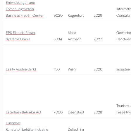
Entwicklungs- und
Forschungsverein
Informati
Business Frauen Center
9020
Klagenfurt
2029
Consulti
EPS Electric Power
Maria
Gewerbe
Systems GmbH
3034
Anzbach
2027
Handwer
Essity Austria GmbH
1150
Wien
2026
Industrie
Tourismu
Esterhazy Betriebe AG
7000
Eisenstadt
2028
Freizeitwi
Europlast
Kunststoffbehälterindustrie
Dellach im