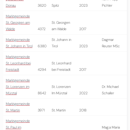
Donau
3620
Spitz
2023
Pichler
Marktgemeinde
St. Georgen am
St. Georgen
Walde
4372
am Walde
2017
Marktgemeinde
St. Johann in
Dagmar
St. Johann in Tirol
6380
Tirol
2023
Reuter MSc
Marktgemeinde
St. Leonhard bei
St. Leonhard
Freistadt
4294
bei Freistadt
2017
Marktgemeinde
St. Lorenzen im
St. Lorenzen
Dr. Michael
Mürztal
8642
Im Mürztal
2022
Schaller
Marktgemeinde
St. Martin
3971
St. Martin
2018
Marktgemeinde
St. Paul im
Mag.a Maria