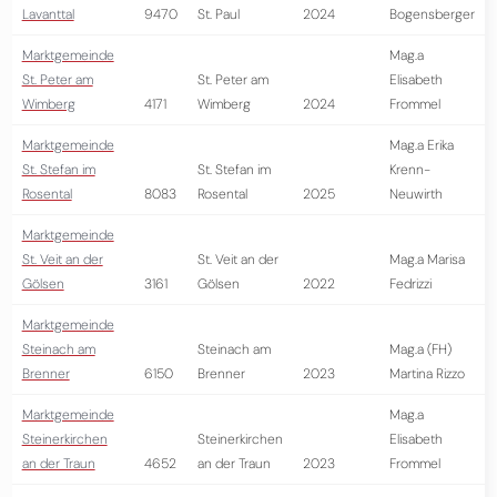
Lavanttal
9470
St. Paul
2024
Bogensberger
Marktgemeinde
Mag.a
St. Peter am
St. Peter am
Elisabeth
Wimberg
4171
Wimberg
2024
Frommel
Marktgemeinde
Mag.a Erika
St. Stefan im
St. Stefan im
Krenn-
Rosental
8083
Rosental
2025
Neuwirth
Marktgemeinde
St. Veit an der
St. Veit an der
Mag.a Marisa
Gölsen
3161
Gölsen
2022
Fedrizzi
Marktgemeinde
Steinach am
Steinach am
Mag.a (FH)
Brenner
6150
Brenner
2023
Martina Rizzo
Marktgemeinde
Mag.a
Steinerkirchen
Steinerkirchen
Elisabeth
an der Traun
4652
an der Traun
2023
Frommel