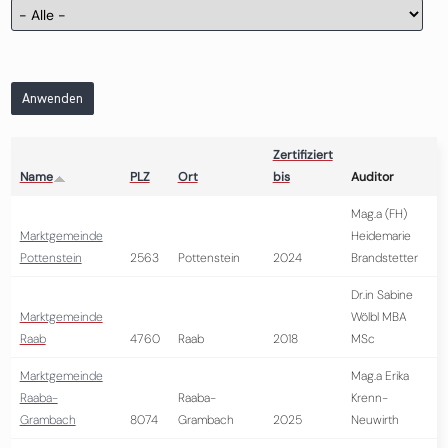
Anwenden
Zertifiziert
Name
PLZ
Ort
bis
Auditor
Mag.a (FH)
Marktgemeinde
Heidemarie
Pottenstein
2563
Pottenstein
2024
Brandstetter
Dr.in Sabine
Marktgemeinde
Wölbl MBA
Raab
4760
Raab
2018
MSc
Marktgemeinde
Mag.a Erika
Raaba-
Raaba-
Krenn-
Grambach
8074
Grambach
2025
Neuwirth