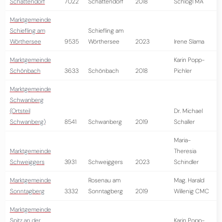
Schattendorf
7022
Schattendorf
2018
Schlögl MA
Marktgemeinde
Schiefling am
Schiefling am
Wörthersee
9535
Wörthersee
2023
Irene Slama
Marktgemeinde
Karin Popp-
Schönbach
3633
Schönbach
2018
Pichler
Marktgemeinde
Schwanberg
(Ortsteil
Dr. Michael
Schwanberg)
8541
Schwanberg
2019
Schaller
Maria-
Marktgemeinde
Theresia
Schweiggers
3931
Schweiggers
2023
Schindler
Marktgemeinde
Rosenau am
Mag. Harald
Sonntagberg
3332
Sonntagberg
2019
Willenig CMC
Marktgemeinde
Spitz an der
Karin Popp-