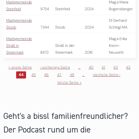
Marktgemeinde
Mag.a Maria
Steinfeld
9754
Steinfeld
2024
Bogensberger
Marktgemeinde
DI Gerhard
Stoob
7344
Stoob
2024
Schlögl MA
Marktgemeinde
Mag.a Erika
Straß in
Straß in der
Krenn-
Steiermark
8472
Steiermark
2016
Neuwirth
« erste Seite
‹ vorherige Seite
…
40
41
42
43
44
45
46
47
48
…
nächste Seite ›
Seiten
letzte Seite »
Geht's a bissl familienfreundlicher?
Der Podcast rund um die