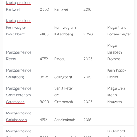
Marktgemeinde
Rankweil
6830
Rankweil
2016
Marktgemeinde
Rennweg am
Rennweg am
Mag.a Maria
Katschberg
9863
Katschberg
2020
Bogensberger
Mag.a
Marktgemeinde
Elisabeth
Riedau
4752
Riedau
2025
Frommel
Marktgemeinde
Karin Popp-
Sallingberg
3525
Sallingberg
2019
Pichler
Marktgemeinde
Sankt Peter
Mag.a Erika
Sankt Peter am
am
Krenn-
Ottersbach
8093
Ottersbach
2025
Neuwirth
Marktgemeinde
Sarleinsbach
4152
Sarleinsbach
2016
Marktgemeinde
DI Gerhard