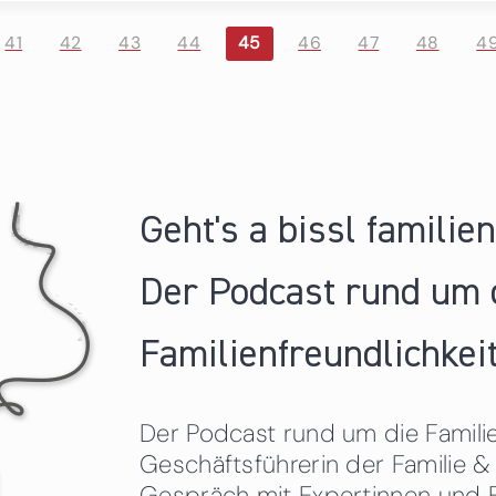
41
42
43
44
45
46
47
48
4
Geht's a bissl familie
Der Podcast rund um 
Familienfreundlichkeit
Der Podcast rund um die Familien
Geschäftsführerin der Familie
Gespräch mit Expertinnen und 