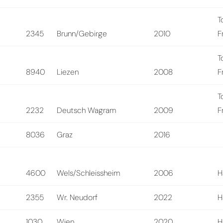
T
2345
Brunn/Gebirge
2010
F
T
8940
Liezen
2008
F
T
2232
Deutsch Wagram
2009
F
8036
Graz
2016
4600
Wels/Schleissheim
2006
H
2355
Wr. Neudorf
2022
H
1030
Wien
2020
H