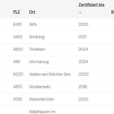
Zertifiziert bis
PLZ
Ort
B
6410
Telfs
2025
4452
Ternberg
2017
4850
Timelkam
2024
4161
Ulrichsberg
2024
9220
Velden am Wörther See
2020
4870
Vöcklamarkt
2016
4730
Waizenkirchen
2025
Waldhausen im