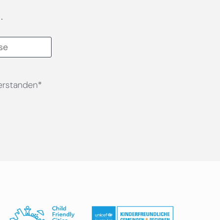
.
erstanden*