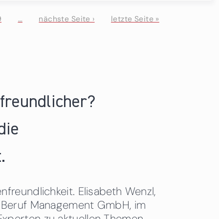
9
…
nächste Seite ›
letzte Seite »
nfreundlicher?
die
.
freundlichkeit. Elisabeth Wenzl,
 & Beruf Management GmbH, im
Experten zu aktuellen Themen