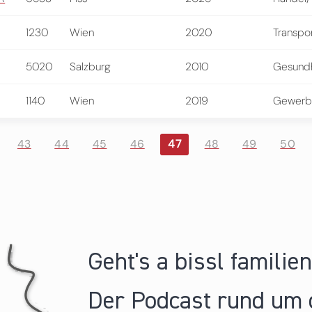
1230
Wien
2020
Transpo
5020
Salzburg
2010
Gesundh
1140
Wien
2019
Gewerb
43
44
45
46
47
48
49
50
Geht's a bissl familie
Der Podcast rund um 