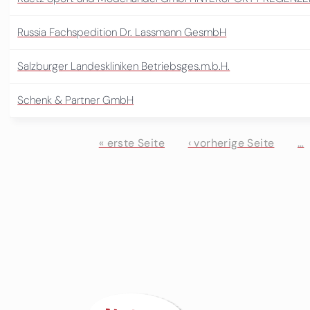
Russia Fachspedition Dr. Lassmann GesmbH
Salzburger Landeskliniken Betriebsges.m.b.H.
Schenk & Partner GmbH
« erste Seite
‹ vorherige Seite
…
Seiten