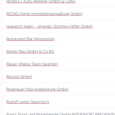
RENAULT Auto-Reiterer GmbH & CoKG
RESAG Home Immobilienverwaltung GmbH
research-team - Jimenéz-Schmon-Höfer GmbH
Restaurant/Bar Herberstein
Rieder Bau GmbH & Co KG
Rieser-Malzer Team GesmbH
Riposol GmbH
Rosenauer Holzverarbeitung GmbH
Rudolf Leiner Ges.m.b.H.
Ruetz Sport und Modehandel GmbH INTERSPORT PREGENZE