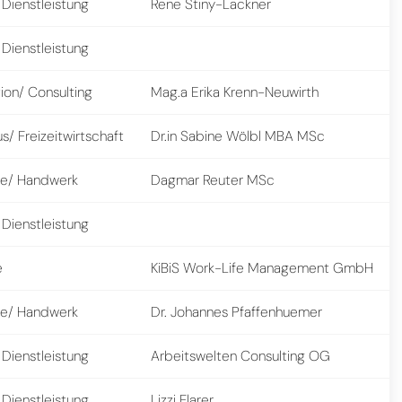
 Dienstleistung
Rene Stiny-Lackner
 Dienstleistung
ion/ Consulting
Mag.a Erika Krenn-Neuwirth
s/ Freizeitwirtschaft
Dr.in Sabine Wölbl MBA MSc
e/ Handwerk
Dagmar Reuter MSc
 Dienstleistung
e
KiBiS Work-Life Management GmbH
e/ Handwerk
Dr. Johannes Pfaffenhuemer
 Dienstleistung
Arbeitswelten Consulting OG
 Dienstleistung
Lizzi Flarer