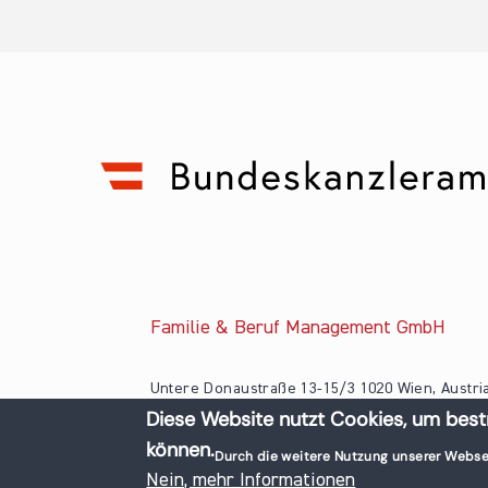
Familie & Beruf Management GmbH
Untere Donaustraße 13-15/3 1020 Wien, Austri
Diese Website nutzt Cookies, um best
+43 1 218 50 70
können.
office@familieundberuf.at
Durch die weitere Nutzung unserer Webse
© 2026 Familie und Beruf All rights reserved.
Nein, mehr Informationen