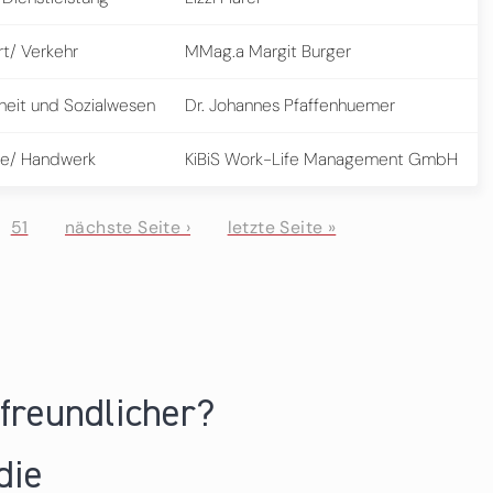
rt/ Verkehr
MMag.a Margit Burger
eit und Sozialwesen
Dr. Johannes Pfaffenhuemer
e/ Handwerk
KiBiS Work-Life Management GmbH
51
nächste Seite ›
letzte Seite »
nfreundlicher?
die