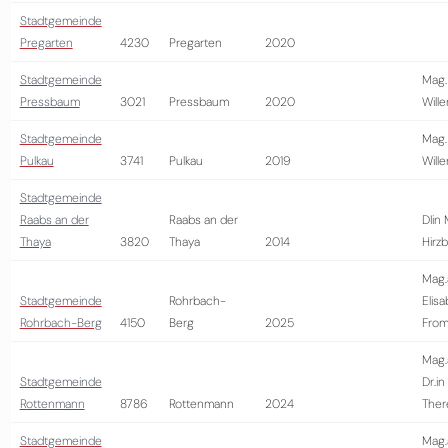
Stadtgemeinde
Pregarten
4230
Pregarten
2020
Stadtgemeinde
Mag.
Pressbaum
3021
Pressbaum
2020
Will
Stadtgemeinde
Mag.
Pulkau
3741
Pulkau
2019
Will
Stadtgemeinde
Raabs an der
Raabs an der
DIin
Thaya
3820
Thaya
2014
Hirz
Mag.
Stadtgemeinde
Rohrbach-
Elis
Rohrbach-Berg
4150
Berg
2025
From
Mag.
Stadtgemeinde
Dr.in
Rottenmann
8786
Rottenmann
2024
Ther
Stadtgemeinde
Mag.