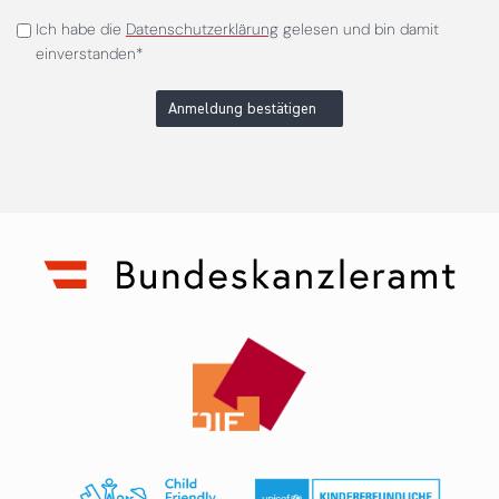
Ich habe die
Datenschutzerklärung
gelesen und bin damit
einverstanden*
Anmeldung bestätigen