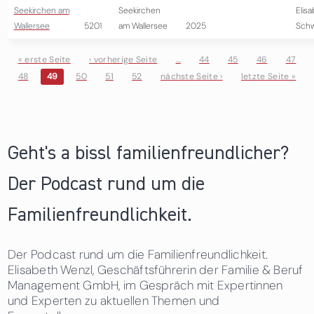
Seekirchen am
Seekirchen
Elis
Wallersee
5201
am Wallersee
2025
Schw
« erste Seite
‹ vorherige Seite
…
44
45
46
47
48
49
50
51
52
nächste Seite ›
letzte Seite »
Seiten
Geht's a bissl familienfreundlicher?
Der Podcast rund um die
Familienfreundlichkeit.
Der Podcast rund um die Familienfreundlichkeit.
Elisabeth Wenzl, Geschäftsführerin der Familie & Beruf
Management GmbH, im Gespräch mit Expertinnen
und Experten zu aktuellen Themen und