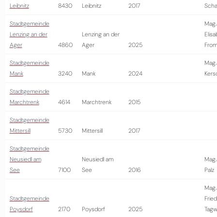
Leibnitz
8430
Leibnitz
2017
Schal
Stadtgemeinde
Mag.
Lenzing an der
Lenzing an der
Elis
Ager
4860
Ager
2025
From
Stadtgemeinde
Mag.
Mank
3240
Mank
2024
Kers
Stadtgemeinde
Marchtrenk
4614
Marchtrenk
2015
Stadtgemeinde
Mittersill
5730
Mittersill
2017
Stadtgemeinde
Neusiedl am
Neusiedl am
Mag.
See
7100
See
2016
Palz
Mag.
Stadtgemeinde
Fried
Poysdorf
2170
Poysdorf
2025
Tagw