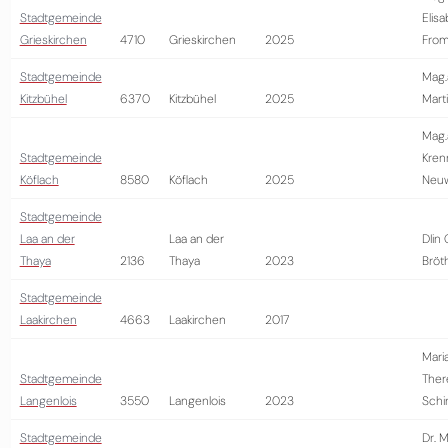
Stadtgemeinde
Elis
Grieskirchen
4710
Grieskirchen
2025
From
Stadtgemeinde
Mag.
Kitzbühel
6370
Kitzbühel
2025
Marti
Mag.a
Stadtgemeinde
Kren
Köflach
8580
Köflach
2025
Neuw
Stadtgemeinde
Laa an der
Laa an der
DIin 
Thaya
2136
Thaya
2023
Bröt
Stadtgemeinde
Laakirchen
4663
Laakirchen
2017
Mari
Stadtgemeinde
Ther
Langenlois
3550
Langenlois
2023
Schi
Stadtgemeinde
Dr. M