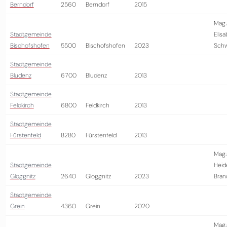
Berndorf
2560
Berndorf
2015
Mag.
Stadtgemeinde
Elis
Bischofshofen
5500
Bischofshofen
2023
Schw
Stadtgemeinde
Bludenz
6700
Bludenz
2013
Stadtgemeinde
Feldkirch
6800
Feldkirch
2013
Stadtgemeinde
Fürstenfeld
8280
Fürstenfeld
2013
Mag.
Stadtgemeinde
Heid
Gloggnitz
2640
Gloggnitz
2023
Bran
Stadtgemeinde
Grein
4360
Grein
2020
Mag.