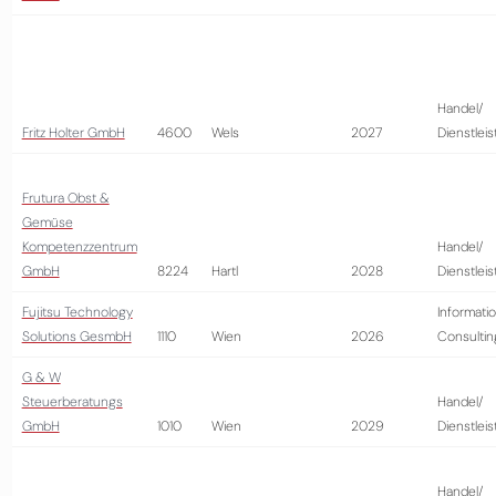
Handel/
Fritz Holter GmbH
4600
Wels
2027
Dienstlei
Frutura Obst &
Gemüse
Kompetenzzentrum
Handel/
GmbH
8224
Hartl
2028
Dienstlei
Fujitsu Technology
Informatio
Solutions GesmbH
1110
Wien
2026
Consultin
G & W
Steuerberatungs
Handel/
GmbH
1010
Wien
2029
Dienstlei
Handel/