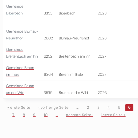
Gemeinde
Biberbach
3353
Biberbach
2028
Gemeinde Blumau-
Neurißhof
2602
Blumau-Neurißhof
2028
Gemeinde
Breitenbach am Inn
6252
Breitenbach am Inn
2027
Gemeinde Brixen
im Thale
6364
Brixen im Thale
2027
Gemeinde Brunn
an der Wild
3595
Brunn an der Wild
2026
« erste Seite
‹ vorherige Seite
…
2
3
4
5
6
7
8
9
10
…
nächste Seite ›
letzte Seite »
Seiten