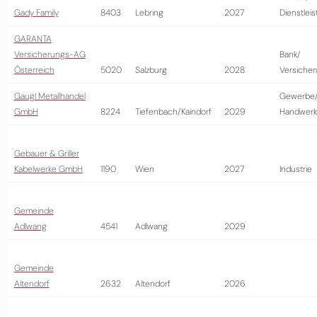
Gady Family
8403
Lebring
2027
Dienstlei
GARANTA
Versicherungs-AG
Bank/
Österreich
5020
Salzburg
2028
Versiche
Gaugl Metallhandel
Gewerbe
GmbH
8224
Tiefenbach/Kaindorf
2029
Handwerk
Gebauer & Griller
Kabelwerke GmbH
1190
Wien
2027
Industrie
Gemeinde
Adlwang
4541
Adlwang
2029
Gemeinde
Altendorf
2632
Altendorf
2026