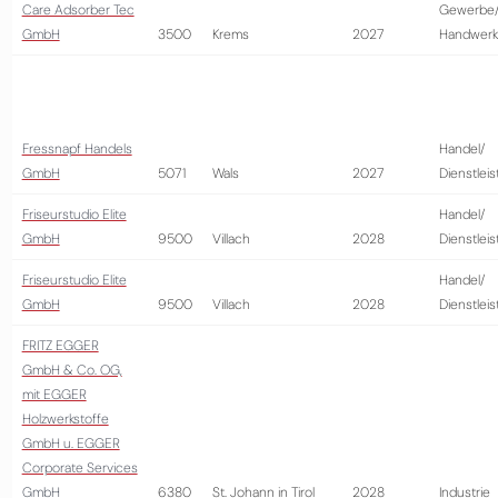
Care Adsorber Tec
Gewerbe
GmbH
3500
Krems
2027
Handwerk
Fressnapf Handels
Handel/
GmbH
5071
Wals
2027
Dienstlei
Friseurstudio Elite
Handel/
GmbH
9500
Villach
2028
Dienstlei
Friseurstudio Elite
Handel/
GmbH
9500
Villach
2028
Dienstlei
FRITZ EGGER
GmbH & Co. OG,
mit EGGER
Holzwerkstoffe
GmbH u. EGGER
Corporate Services
GmbH
6380
St. Johann in Tirol
2028
Industrie