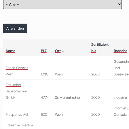
Anwenden
Zertifiziert
Name
PLZ
Ort
bis
Branche
Gesundhe
Fonds Soziales
und
Wien
1030
Wien
2028
Sozialwes
Frauscher
Sensortechnik
GmbH
4774
St. Marienkirchen
2029
Industrie
Informatio
Frequentis AG
1100
Wien
2029
Consultin
Fresenius Medical