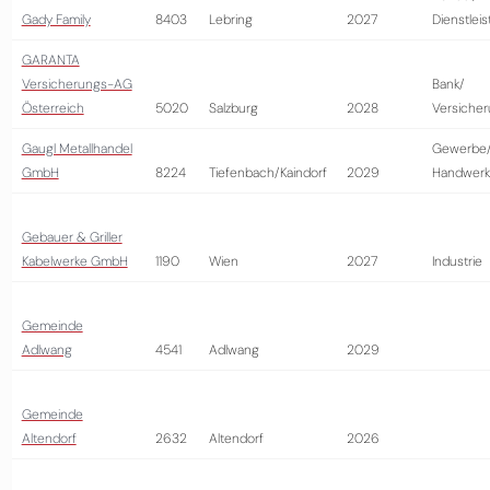
Gady Family
8403
Lebring
2027
Dienstlei
GARANTA
Versicherungs-AG
Bank/
Österreich
5020
Salzburg
2028
Versiche
Gaugl Metallhandel
Gewerbe
GmbH
8224
Tiefenbach/Kaindorf
2029
Handwerk
Gebauer & Griller
Kabelwerke GmbH
1190
Wien
2027
Industrie
Gemeinde
Adlwang
4541
Adlwang
2029
Gemeinde
Altendorf
2632
Altendorf
2026