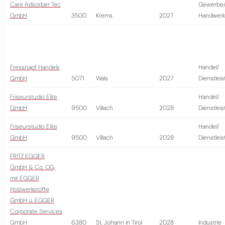
Care Adsorber Tec
Gewerbe
GmbH
3500
Krems
2027
Handwerk
Fressnapf Handels
Handel/
GmbH
5071
Wals
2027
Dienstlei
Friseurstudio Elite
Handel/
GmbH
9500
Villach
2028
Dienstlei
Friseurstudio Elite
Handel/
GmbH
9500
Villach
2028
Dienstlei
FRITZ EGGER
GmbH & Co. OG,
mit EGGER
Holzwerkstoffe
GmbH u. EGGER
Corporate Services
GmbH
6380
St. Johann in Tirol
2028
Industrie