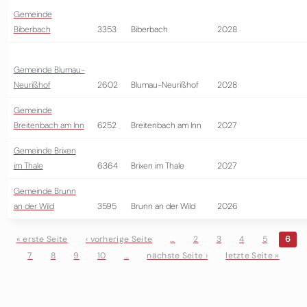
Gemeinde
Biberbach
3353
Biberbach
2028
Gemeinde Blumau-
Neurißhof
2602
Blumau-Neurißhof
2028
Gemeinde
Breitenbach am Inn
6252
Breitenbach am Inn
2027
Gemeinde Brixen
im Thale
6364
Brixen im Thale
2027
Gemeinde Brunn
an der Wild
3595
Brunn an der Wild
2026
« erste Seite
‹ vorherige Seite
…
2
3
4
5
6
7
8
9
10
…
nächste Seite ›
letzte Seite »
Seiten