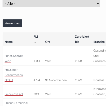
Anwenden
PLZ
Zertifiziert
Name
Ort
bis
Branche
Gesundhe
Fonds Soziales
und
Wien
1030
Wien
2028
Sozialwes
Frauscher
Sensortechnik
GmbH
4774
St. Marienkirchen
2029
Industrie
Informatio
Frequentis AG
1100
Wien
2029
Consultin
Fresenius Medical