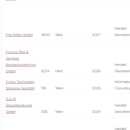
Handel/
Fritz Holter GmbH
4600
Wels
2027
Dienstlei
Frutura Obst &
Gemüse
Kompetenzzentrum
Handel/
GmbH
8224
Hartl
2028
Dienstlei
Fujitsu Technology
Informatio
Solutions GesmbH
1110
Wien
2026
Consultin
G & W
Steuerberatungs
Handel/
GmbH
1010
Wien
2029
Dienstlei
Handel/