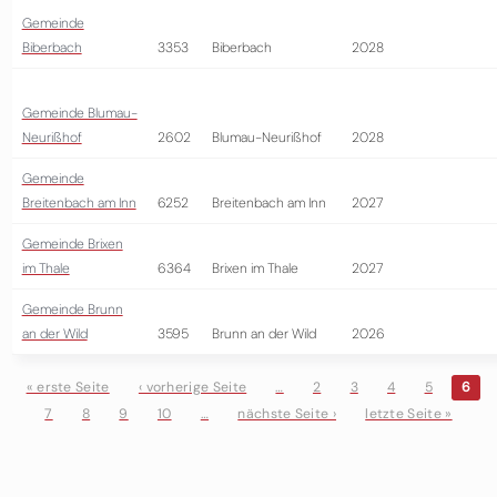
Gemeinde
Biberbach
3353
Biberbach
2028
Gemeinde Blumau-
Neurißhof
2602
Blumau-Neurißhof
2028
Gemeinde
Breitenbach am Inn
6252
Breitenbach am Inn
2027
Gemeinde Brixen
im Thale
6364
Brixen im Thale
2027
Gemeinde Brunn
an der Wild
3595
Brunn an der Wild
2026
« erste Seite
‹ vorherige Seite
…
2
3
4
5
6
7
8
9
10
…
nächste Seite ›
letzte Seite »
Seiten