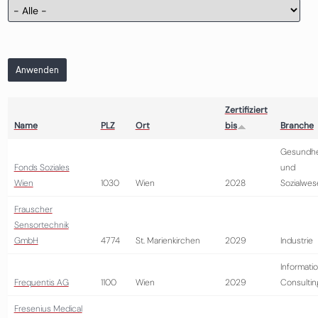
Anwenden
Zertifiziert
Name
PLZ
Ort
bis
Branche
Gesundhe
Fonds Soziales
und
Wien
1030
Wien
2028
Sozialwes
Frauscher
Sensortechnik
GmbH
4774
St. Marienkirchen
2029
Industrie
Informatio
Frequentis AG
1100
Wien
2029
Consultin
Fresenius Medical