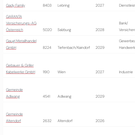
Gady Family
8403
Lebring
2027
Dienstlei
GARANTA
Versicherungs-AG
Bank/
Österreich
5020
Salzburg
2028
Versiche
Gaugl Metallhandel
Gewerbe
GmbH
8224
Tiefenbach/Kaindorf
2029
Handwerk
Gebauer & Griller
Kabelwerke GmbH
1190
Wien
2027
Industrie
Gemeinde
Adlwang
4541
Adlwang
2029
Gemeinde
Altendorf
2632
Altendorf
2026