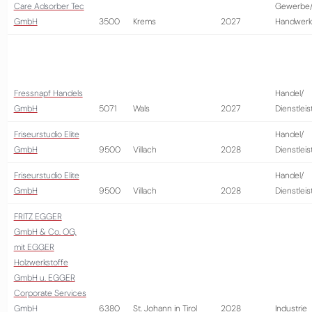
Care Adsorber Tec
Gewerbe
GmbH
3500
Krems
2027
Handwerk
Fressnapf Handels
Handel/
GmbH
5071
Wals
2027
Dienstlei
Friseurstudio Elite
Handel/
GmbH
9500
Villach
2028
Dienstlei
Friseurstudio Elite
Handel/
GmbH
9500
Villach
2028
Dienstlei
FRITZ EGGER
GmbH & Co. OG,
mit EGGER
Holzwerkstoffe
GmbH u. EGGER
Corporate Services
GmbH
6380
St. Johann in Tirol
2028
Industrie