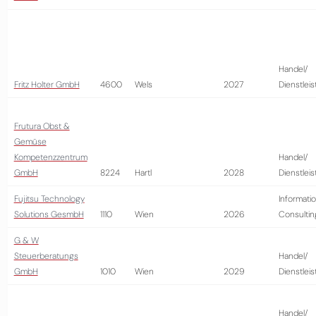
Handel/
Fritz Holter GmbH
4600
Wels
2027
Dienstlei
Frutura Obst &
Gemüse
Kompetenzzentrum
Handel/
GmbH
8224
Hartl
2028
Dienstlei
Fujitsu Technology
Informatio
Solutions GesmbH
1110
Wien
2026
Consultin
G & W
Steuerberatungs
Handel/
GmbH
1010
Wien
2029
Dienstlei
Handel/