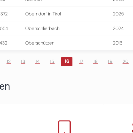
372
Oberndorf in Tirol
2025
4554
Oberschlierbach
2024
432
Oberschützen
2016
12
13
14
15
16
17
18
19
20
ren