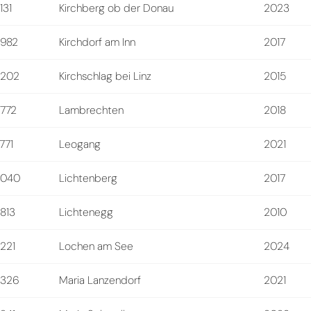
131
Kirchberg ob der Donau
2023
982
Kirchdorf am Inn
2017
4202
Kirchschlag bei Linz
2015
772
Lambrechten
2018
771
Leogang
2021
4040
Lichtenberg
2017
813
Lichtenegg
2010
221
Lochen am See
2024
2326
Maria Lanzendorf
2021