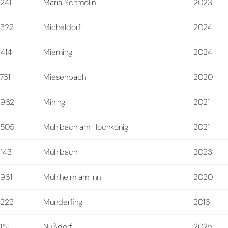
241
Maria Schmolln
2023
9322
Micheldorf
2024
414
Mieming
2024
761
Miesenbach
2020
4962
Mining
2021
5505
Mühlbach am Hochkönig
2021
143
Mühlbachl
2023
961
Mühlheim am Inn
2020
5222
Munderfing
2016
151
Nußdorf
2025