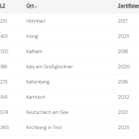
LZ
Ort
Zertifizie
251
Höhnhart
2017
401
Inzing
2025
720
Kallham
2018
981
Kals am Großglockner
2020
273
Kaltenberg
2016
941
Kartitsch
2022
9074
Keutschach am See
2021
6365
Kirchberg in Tirol
2025