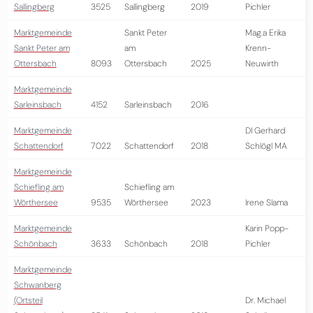
Sallingberg
3525
Sallingberg
2019
Pichler
Marktgemeinde
Sankt Peter
Mag.a Erika
Sankt Peter am
am
Krenn-
Ottersbach
8093
Ottersbach
2025
Neuwirth
Marktgemeinde
Sarleinsbach
4152
Sarleinsbach
2016
Marktgemeinde
DI Gerhard
Schattendorf
7022
Schattendorf
2018
Schlögl MA
Marktgemeinde
Schiefling am
Schiefling am
Wörthersee
9535
Wörthersee
2023
Irene Slama
Marktgemeinde
Karin Popp-
Schönbach
3633
Schönbach
2018
Pichler
Marktgemeinde
Schwanberg
(Ortsteil
Dr. Michael