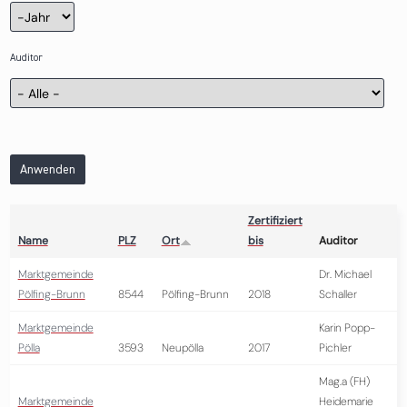
Zertifizierung
Jahr
Auditor
Anwenden
Zertifiziert
Name
PLZ
Ort
bis
Auditor
Marktgemeinde
Dr. Michael
Pölfing-Brunn
8544
Pölfing-Brunn
2018
Schaller
Marktgemeinde
Karin Popp-
Pölla
3593
Neupölla
2017
Pichler
Mag.a (FH)
Marktgemeinde
Heidemarie