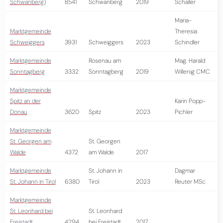
Schwanberg)
8541
Schwanberg
2019
Schaller
Maria-
Marktgemeinde
Theresia
Schweiggers
3931
Schweiggers
2023
Schindler
Marktgemeinde
Rosenau am
Mag. Harald
Sonntagberg
3332
Sonntagberg
2019
Willenig CMC
Marktgemeinde
Spitz an der
Karin Popp-
Donau
3620
Spitz
2023
Pichler
Marktgemeinde
St. Georgen am
St. Georgen
Walde
4372
am Walde
2017
Marktgemeinde
St. Johann in
Dagmar
St. Johann in Tirol
6380
Tirol
2023
Reuter MSc
Marktgemeinde
St. Leonhard bei
St. Leonhard
Freistadt
4294
bei Freistadt
2017