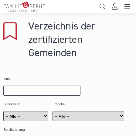
Direkt zum Inhalt
Unternehmen
Verzeichnis der
Gemeinden
zertifizierten
Hochschulen
Gemeinden
Persönliche Vereinbarkeit
Das sind wir
Name
News & Events
Bundesland
Branche
Zertifizierung