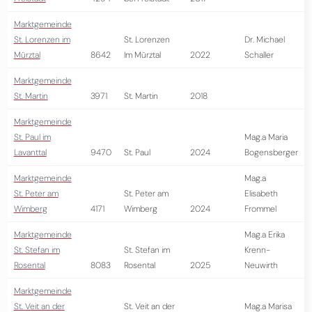
Marktgemeinde
St. Lorenzen im
St. Lorenzen
Dr. Michael
Mürztal
8642
Im Mürztal
2022
Schaller
Marktgemeinde
St. Martin
3971
St. Martin
2018
Marktgemeinde
St. Paul im
Mag.a Maria
Lavanttal
9470
St. Paul
2024
Bogensberger
Marktgemeinde
Mag.a
St. Peter am
St. Peter am
Elisabeth
Wimberg
4171
Wimberg
2024
Frommel
Marktgemeinde
Mag.a Erika
St. Stefan im
St. Stefan im
Krenn-
Rosental
8083
Rosental
2025
Neuwirth
Marktgemeinde
St. Veit an der
St. Veit an der
Mag.a Marisa