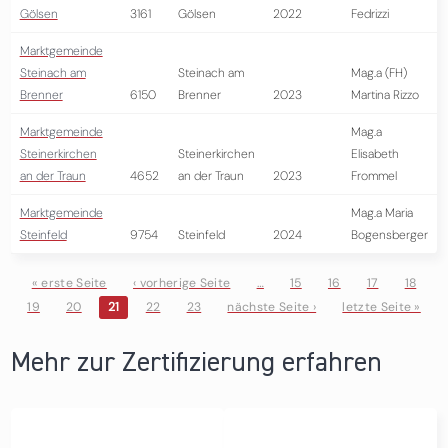
Gölsen
3161
Gölsen
2022
Fedrizzi
Marktgemeinde
Steinach am
Steinach am
Mag.a (FH)
Brenner
6150
Brenner
2023
Martina Rizzo
Marktgemeinde
Mag.a
Steinerkirchen
Steinerkirchen
Elisabeth
an der Traun
4652
an der Traun
2023
Frommel
Marktgemeinde
Mag.a Maria
Steinfeld
9754
Steinfeld
2024
Bogensberger
« erste Seite
‹ vorherige Seite
…
15
16
17
18
19
20
21
22
23
nächste Seite ›
letzte Seite »
Seiten
Mehr zur Zertifizierung erfahren