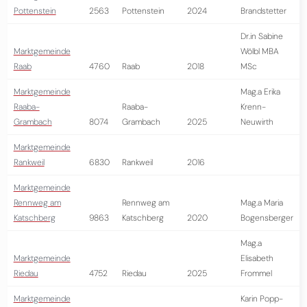
Pottenstein
2563
Pottenstein
2024
Brandstetter
Dr.in Sabine
Marktgemeinde
Wölbl MBA
Raab
4760
Raab
2018
MSc
Marktgemeinde
Mag.a Erika
Raaba-
Raaba-
Krenn-
Grambach
8074
Grambach
2025
Neuwirth
Marktgemeinde
Rankweil
6830
Rankweil
2016
Marktgemeinde
Rennweg am
Rennweg am
Mag.a Maria
Katschberg
9863
Katschberg
2020
Bogensberger
Mag.a
Marktgemeinde
Elisabeth
Riedau
4752
Riedau
2025
Frommel
Marktgemeinde
Karin Popp-