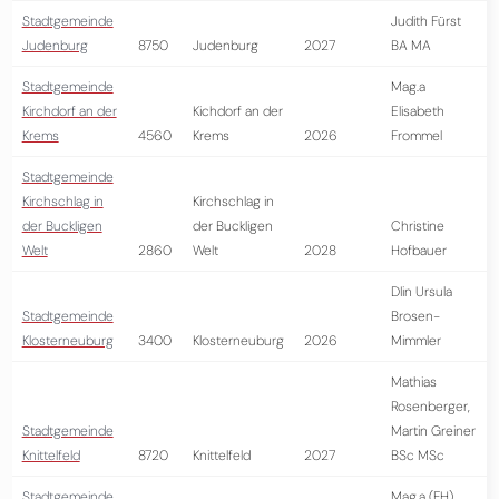
Stadtgemeinde
Judith Fürst
Judenburg
8750
Judenburg
2027
BA MA
Stadtgemeinde
Mag.a
Kirchdorf an der
Kichdorf an der
Elisabeth
Krems
4560
Krems
2026
Frommel
Stadtgemeinde
Kirchschlag in
Kirchschlag in
der Buckligen
der Buckligen
Christine
Welt
2860
Welt
2028
Hofbauer
DIin Ursula
Stadtgemeinde
Brosen-
Klosterneuburg
3400
Klosterneuburg
2026
Mimmler
Mathias
Rosenberger,
Stadtgemeinde
Martin Greiner
Knittelfeld
8720
Knittelfeld
2027
BSc MSc
Stadtgemeinde
Mag.a (FH)