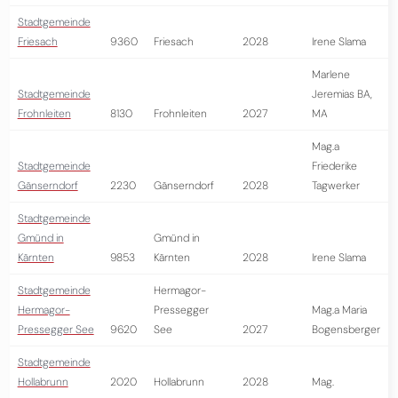
Stadtgemeinde
Friesach
9360
Friesach
2028
Irene Slama
Marlene
Stadtgemeinde
Jeremias BA,
Frohnleiten
8130
Frohnleiten
2027
MA
Mag.a
Stadtgemeinde
Friederike
Gänserndorf
2230
Gänserndorf
2028
Tagwerker
Stadtgemeinde
Gmünd in
Gmünd in
Kärnten
9853
Kärnten
2028
Irene Slama
Stadtgemeinde
Hermagor-
Hermagor-
Pressegger
Mag.a Maria
Pressegger See
9620
See
2027
Bogensberger
Stadtgemeinde
Hollabrunn
2020
Hollabrunn
2028
Mag.