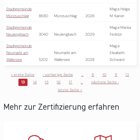
Stadtgemeinde
Mag.a Helga
Mürzzuschlag
8680
Mürzzuschlag
2026
M. Kainer
Stadtgemeinde
Mag.a Marisa
Neulengbach
3040
Neulengbach
2029
Fedrizzi
Stadtgemeinde
Mag.a
Neumarkt am
Neumarkt am
Elisabeth
Wallersee
5202
Wallersee
2028
Schwarzl
« erste Seite
‹ vorherige Seite
…
9
10
11
12
13
14
15
16
17
…
nächste Seite ›
Seiten
letzte Seite »
Mehr zur Zertifizierung erfahren