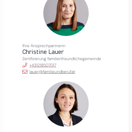
Ihre Ansprechpartnerin
Christine Lauer
Zertifizierung familienfreundlichegemeinde
+431218507017
lauer@familieundberuf.at