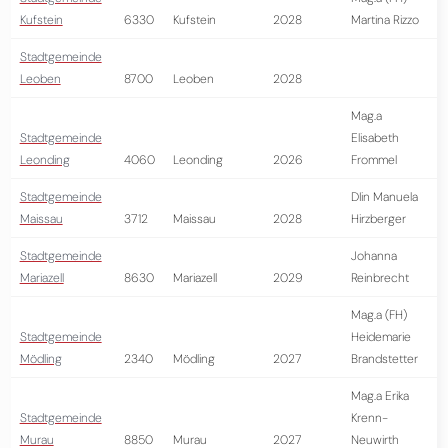
Kufstein
6330
Kufstein
2028
Martina Rizzo
Stadtgemeinde
Leoben
8700
Leoben
2028
Mag.a
Stadtgemeinde
Elisabeth
Leonding
4060
Leonding
2026
Frommel
Stadtgemeinde
DIin Manuela
Maissau
3712
Maissau
2028
Hirzberger
Stadtgemeinde
Johanna
Mariazell
8630
Mariazell
2029
Reinbrecht
Mag.a (FH)
Stadtgemeinde
Heidemarie
Mödling
2340
Mödling
2027
Brandstetter
Mag.a Erika
Stadtgemeinde
Krenn-
Murau
8850
Murau
2027
Neuwirth