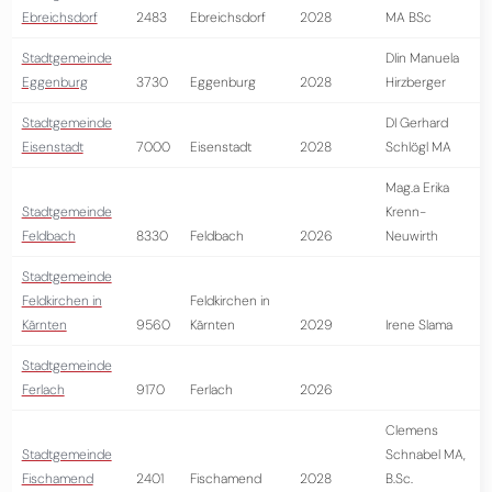
Ebreichsdorf
2483
Ebreichsdorf
2028
MA BSc
Stadtgemeinde
DIin Manuela
Eggenburg
3730
Eggenburg
2028
Hirzberger
Stadtgemeinde
DI Gerhard
Eisenstadt
7000
Eisenstadt
2028
Schlögl MA
Mag.a Erika
Stadtgemeinde
Krenn-
Feldbach
8330
Feldbach
2026
Neuwirth
Stadtgemeinde
Feldkirchen in
Feldkirchen in
Kärnten
9560
Kärnten
2029
Irene Slama
Stadtgemeinde
Ferlach
9170
Ferlach
2026
Clemens
Stadtgemeinde
Schnabel MA,
Fischamend
2401
Fischamend
2028
B.Sc.