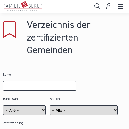
Direkt zum Inhalt
Unternehmen
Verzeichnis der
Gemeinden
zertifizierten
Hochschulen
Gemeinden
Persönliche Vereinbarkeit
Das sind wir
Name
News & Events
Bundesland
Branche
Zertifizierung