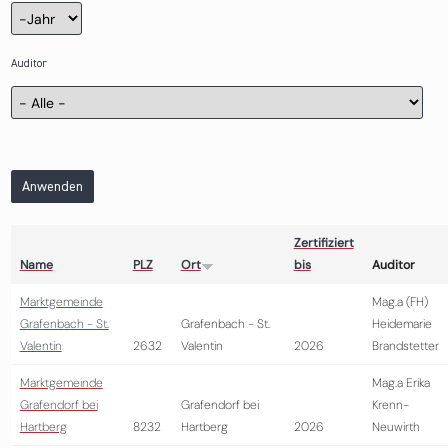
Zertifizierung
Jahr
Auditor
Anwenden
Zertifiziert
Name
PLZ
Ort
bis
Auditor
Marktgemeinde
Mag.a (FH)
Grafenbach - St.
Grafenbach - St.
Heidemarie
Valentin
2632
Valentin
2026
Brandstetter
Marktgemeinde
Mag.a Erika
Grafendorf bei
Grafendorf bei
Krenn-
Hartberg
8232
Hartberg
2026
Neuwirth