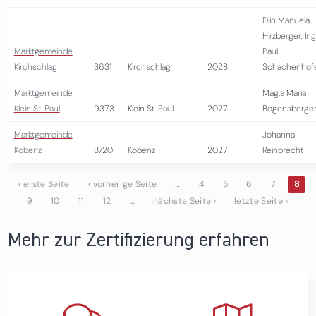
DIin Manuela
Hirzberger, Ing
Marktgemeinde
Paul
Kirchschlag
3631
Kirchschlag
2028
Schachenhof
Marktgemeinde
Mag.a Maria
Klein St. Paul
9373
Klein St. Paul
2027
Bogensberge
Marktgemeinde
Johanna
Kobenz
8720
Kobenz
2027
Reinbrecht
« erste Seite
‹ vorherige Seite
…
4
5
6
7
8
9
10
11
12
…
nächste Seite ›
letzte Seite »
Seiten
Mehr zur Zertifizierung erfahren