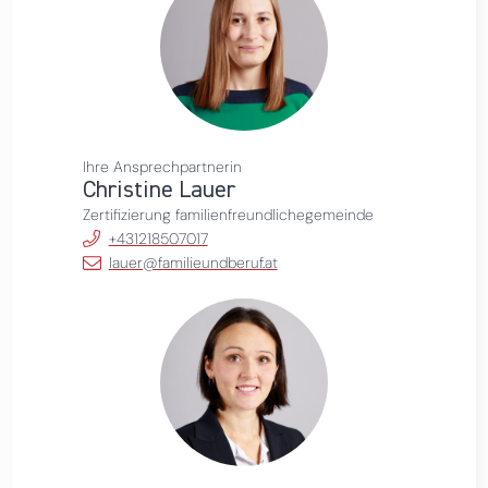
Ihre Ansprechpartnerin
Christine Lauer
Zertifizierung familienfreundlichegemeinde
+431218507017
lauer@familieundberuf.at