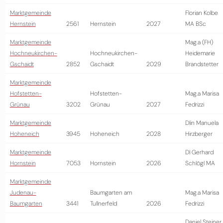
Marktgemeinde
Florian Kolbe
Hernstein
2561
Hernstein
2027
MA BSc
Marktgemeinde
Mag.a (FH)
Hochneukirchen-
Hochneukirchen-
Heidemarie
Gschaidt
2852
Gschaidt
2029
Brandstetter
Marktgemeinde
Hofstetten-
Hofstetten-
Mag.a Marisa
Grünau
3202
Grünau
2027
Fedrizzi
Marktgemeinde
DIin Manuela
Hoheneich
3945
Hoheneich
2028
Hirzberger
Marktgemeinde
DI Gerhard
Hornstein
7053
Hornstein
2026
Schlögl MA
Marktgemeinde
Judenau-
Baumgarten am
Mag.a Marisa
Baumgarten
3441
Tullnerfeld
2026
Fedrizzi
Daniel Steiner