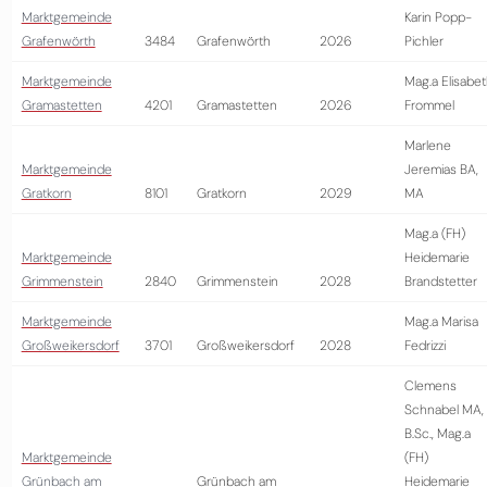
Marktgemeinde
Karin Popp-
Grafenwörth
3484
Grafenwörth
2026
Pichler
Marktgemeinde
Mag.a Elisabe
Gramastetten
4201
Gramastetten
2026
Frommel
Marlene
Marktgemeinde
Jeremias BA,
Gratkorn
8101
Gratkorn
2029
MA
Mag.a (FH)
Marktgemeinde
Heidemarie
Grimmenstein
2840
Grimmenstein
2028
Brandstetter
Marktgemeinde
Mag.a Marisa
Großweikersdorf
3701
Großweikersdorf
2028
Fedrizzi
Clemens
Schnabel MA,
B.Sc., Mag.a
Marktgemeinde
(FH)
Grünbach am
Grünbach am
Heidemarie