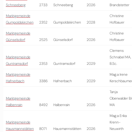
Schneeberg
2733
Schneeberg
2026
Brandstetter
Marktgemeinde
Christine
Gumpoldskirchen
2352
Gumpoldskirchen
2028
Hofbauer
Marktgemeinde
Christine
Günselsdorf
2525
Günselsdorf
2026
Hofbauer
Clemens
Marktgemeinde
Schnabel MA,
Guntramsdorf
2353
Guntramsdorf
2029
B.Sc.
Marktgemeinde
Mag.a Irene
Hafnerbach
3386
Hafnerbach
2029
Kerschbaume
Tanja
Marktgemeinde
Oberwalder B
Halbenrain
8492
Halbenrain
2026
MA
Mag.a Erika
Marktgemeinde
Krenn-
Hausmannstätten
8071
Hausmannstätten
2026
Neuwirth