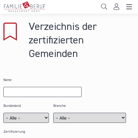
Direkt zum Inhalt
Unternehmen
Verzeichnis der
Gemeinden
zertifizierten
Hochschulen
Gemeinden
Persönliche Vereinbarkeit
Das sind wir
Name
News & Events
Bundesland
Branche
Zertifizierung