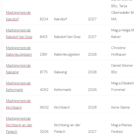
BSc, Tanja
Marktgemeinde
Oberwalder B
Kaindorf
8224
Kaindorf
2027
MA
Marktgemeinde
Mag.a Helga M
Kalsdorf bei Graz
8401
Kalsdorf bei Graz
2027
Kainer
Marktgemeinde
Christine
Kaltenleutgeben
2391
Kaltenleutgeben
2028
Hofbauer
Marktgemeinde
Daniel Steiner
Kalwang
8775
Kalwang
2028
BSc
Marktgemeinde
Mag.a Elisabe
Kefermarkt
4292
Kefermarkt
2026
Frommel
Marktgemeinde
Kirchbach
9632
Kirchbach
2028
Irene Slama
Marktgemeinde
Kirchberg an der
Kirchberg an der
Mag.a Marisa
Pielach
3204
Pielach
2027
Fedrizzi