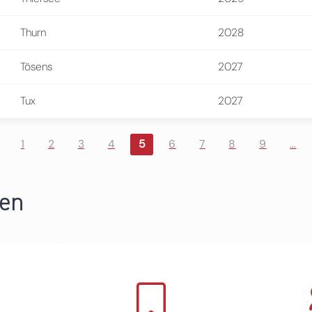
Thurn
2028
Tösens
2027
Tux
2027
1
2
3
4
5
6
7
8
9
…
ren