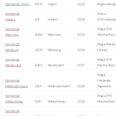
Gemeinde Virgen
9972
Virgen
2029
Bogensberge
Gemeinde
Marco
Volders
6111
Volders
2028
Schneeberge
Gemeinde
Mag.a (FH)
Walchsee
6344
Walchsee
2029
Martina Rizzo
Gemeinde
Mag.a Marisa
Weinburg
3205
Weinburg
2026
Fedrizzi
Gemeinde
Mag.a (FH)
Westendorf
6363
Westendorf
2027
Martina Rizzo
Mag.a
Gemeinde
Friederike
Wildendürnbach
2164
Wildendürnbach
2028
Tagwerker
Gemeinde
Mag.a (FH)
Wildschönau
6311
Wildschönau
2028
Martina Rizzo
Gemeinde