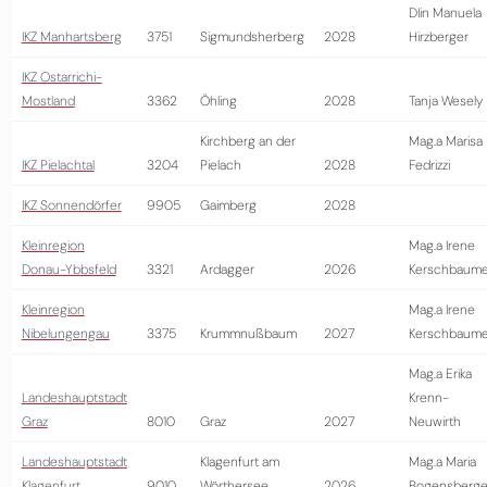
DIin Manuela
IKZ Manhartsberg
3751
Sigmundsherberg
2028
Hirzberger
IKZ Ostarrichi-
Mostland
3362
Öhling
2028
Tanja Wesely
Kirchberg an der
Mag.a Marisa
IKZ Pielachtal
3204
Pielach
2028
Fedrizzi
IKZ Sonnendörfer
9905
Gaimberg
2028
Kleinregion
Mag.a Irene
Donau-Ybbsfeld
3321
Ardagger
2026
Kerschbaume
Kleinregion
Mag.a Irene
Nibelungengau
3375
Krummnußbaum
2027
Kerschbaume
Mag.a Erika
Landeshauptstadt
Krenn-
Graz
8010
Graz
2027
Neuwirth
Landeshauptstadt
Klagenfurt am
Mag.a Maria
Klagenfurt
9010
Wörthersee
2026
Bogensberge