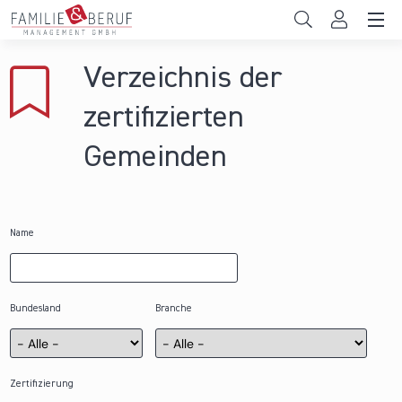
Direkt zum Inhalt
Unternehmen
Verzeichnis der
Gemeinden
zertifizierten
Hochschulen
Gemeinden
Persönliche Vereinbarkeit
Das sind wir
Name
News & Events
Bundesland
Branche
Zertifizierung