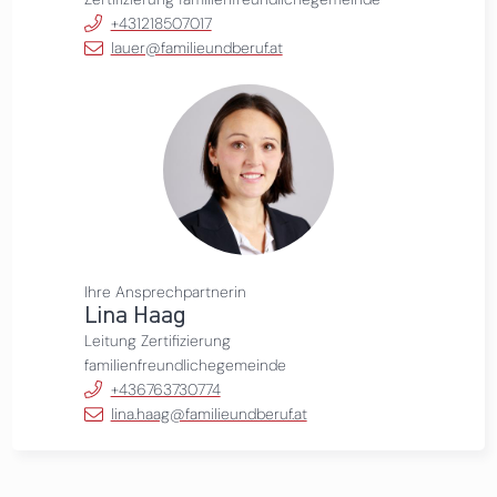
+431218507017
lauer@familieundberuf.at
Ihre Ansprechpartnerin
Lina Haag
Leitung Zertifizierung
familienfreundlichegemeinde
+436763730774
lina.haag@familieundberuf.at