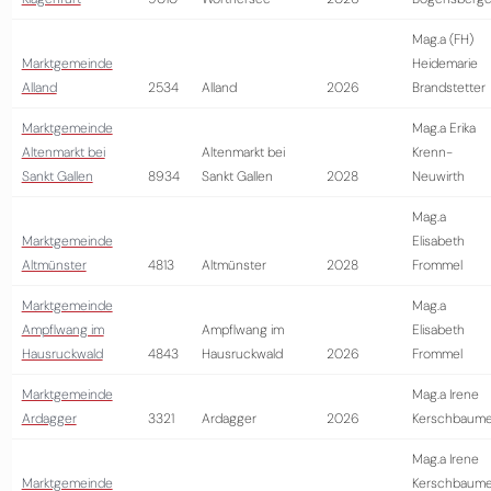
Mag.a (FH)
Marktgemeinde
Heidemarie
Alland
2534
Alland
2026
Brandstetter
Marktgemeinde
Mag.a Erika
Altenmarkt bei
Altenmarkt bei
Krenn-
Sankt Gallen
8934
Sankt Gallen
2028
Neuwirth
Mag.a
Marktgemeinde
Elisabeth
Altmünster
4813
Altmünster
2028
Frommel
Marktgemeinde
Mag.a
Ampflwang im
Ampflwang im
Elisabeth
Hausruckwald
4843
Hausruckwald
2026
Frommel
Marktgemeinde
Mag.a Irene
Ardagger
3321
Ardagger
2026
Kerschbaume
Mag.a Irene
Marktgemeinde
Kerschbaume