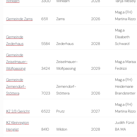
Winklarn
3300
Winklarn
2028
Tanja Wesely
Mag.a (FH)
Gemeinde Zams
6511
Zams
2026
Martina Rizzo
Mag.a
Gemeinde
Elisabeth
Zederhaus
5584
Zederhaus
2028
Schwarzl
Gemeinde
Zeiselmauer-
Zeiselmauer-
Mag.a Marisa
Wolfpassing
3424
Wolfpassing
2029
Fedrizzi
Gemeinde
Mag.a (FH)
Zemendorf-
Zemendorf-
Heidemarie
Stöttera
7023
Stöttera
2026
Brandstetter
Mag.a (FH)
IKZ 2/3 Gericht
6522
Prutz
2027
Martina Rizzo
IKZ Kleinregion
Judith Fürst
Hengist
8410
Wildon
2028
BA MA