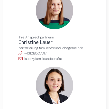
Ihre Ansprechpartnerin
Christine Lauer
Zertifizierung familienfreundlichegemeinde
+431218507017
lauer@familieundberuf.at