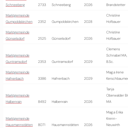
Schneeberg
2733
Schneeberg
2026
Brandstetter
Marktgemeinde
Christine
Gumpoldskirchen
2352
Gumpoldskirchen
2028
Hofbauer
Marktgemeinde
Christine
Günselsdorf
2525
Günselsdorf
2026
Hofbauer
Clemens
Marktgemeinde
Schnabel MA,
Guntramsdorf
2353
Guntramsdorf
2029
B.Sc.
Marktgemeinde
Mag.a Irene
Hafnerbach
3386
Hafnerbach
2029
Kerschbaume
Tanja
Marktgemeinde
Oberwalder B
Halbenrain
8492
Halbenrain
2026
MA
Mag.a Erika
Marktgemeinde
Krenn-
Hausmannstätten
8071
Hausmannstätten
2026
Neuwirth