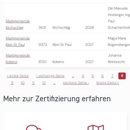
DIin Manuela
Hirzberger, Ing
Marktgemeinde
Paul
Kirchschlag
3631
Kirchschlag
2028
Schachenhof
Marktgemeinde
Mag.a Maria
Klein St. Paul
9373
Klein St. Paul
2027
Bogensberge
Marktgemeinde
Johanna
Kobenz
8720
Kobenz
2027
Reinbrecht
« erste Seite
‹ vorherige Seite
…
4
5
6
7
8
9
10
11
12
…
nächste Seite ›
letzte Seite »
Seiten
Mehr zur Zertifizierung erfahren