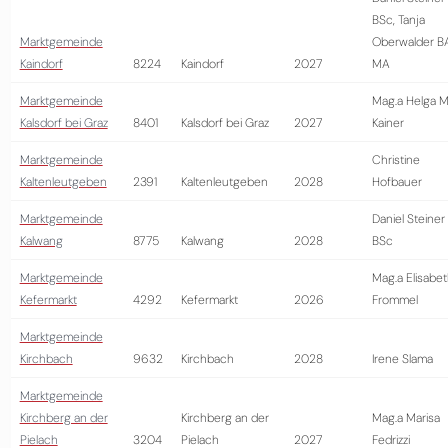
BSc, Tanja
Marktgemeinde
Oberwalder B
Kaindorf
8224
Kaindorf
2027
MA
Marktgemeinde
Mag.a Helga M
Kalsdorf bei Graz
8401
Kalsdorf bei Graz
2027
Kainer
Marktgemeinde
Christine
Kaltenleutgeben
2391
Kaltenleutgeben
2028
Hofbauer
Marktgemeinde
Daniel Steiner
Kalwang
8775
Kalwang
2028
BSc
Marktgemeinde
Mag.a Elisabe
Kefermarkt
4292
Kefermarkt
2026
Frommel
Marktgemeinde
Kirchbach
9632
Kirchbach
2028
Irene Slama
Marktgemeinde
Kirchberg an der
Kirchberg an der
Mag.a Marisa
Pielach
3204
Pielach
2027
Fedrizzi