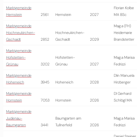
Marktgemeinde
Florian Kolbe
Hernstein
2561
Hernstein
2027
MA BSc
Marktgemeinde
Mag.a (FH)
Hochneukirchen-
Hochneukirchen-
Heidemarie
Gschaidt
2852
Gschaidt
2029
Brandstetter
Marktgemeinde
Hofstetten-
Hofstetten-
Mag.a Marisa
Grünau
3202
Grünau
2027
Fedrizzi
Marktgemeinde
DIin Manuela
Hoheneich
3945
Hoheneich
2028
Hirzberger
Marktgemeinde
DI Gerhard
Hornstein
7053
Hornstein
2026
Schlögl MA
Marktgemeinde
Judenau-
Baumgarten am
Mag.a Marisa
Baumgarten
3441
Tullnerfeld
2026
Fedrizzi
Daniel Steiner