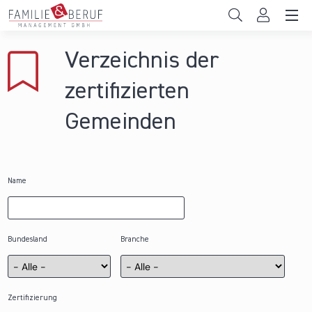
Direkt zum Inhalt
Unternehmen
Verzeichnis der
Gemeinden
zertifizierten
Hochschulen
Gemeinden
Persönliche Vereinbarkeit
Das sind wir
Name
News & Events
Bundesland
Branche
Zertifizierung