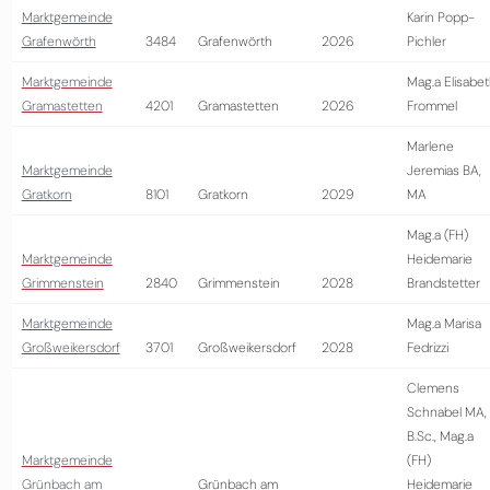
Marktgemeinde
Karin Popp-
Grafenwörth
3484
Grafenwörth
2026
Pichler
Marktgemeinde
Mag.a Elisabe
Gramastetten
4201
Gramastetten
2026
Frommel
Marlene
Marktgemeinde
Jeremias BA,
Gratkorn
8101
Gratkorn
2029
MA
Mag.a (FH)
Marktgemeinde
Heidemarie
Grimmenstein
2840
Grimmenstein
2028
Brandstetter
Marktgemeinde
Mag.a Marisa
Großweikersdorf
3701
Großweikersdorf
2028
Fedrizzi
Clemens
Schnabel MA,
B.Sc., Mag.a
Marktgemeinde
(FH)
Grünbach am
Grünbach am
Heidemarie