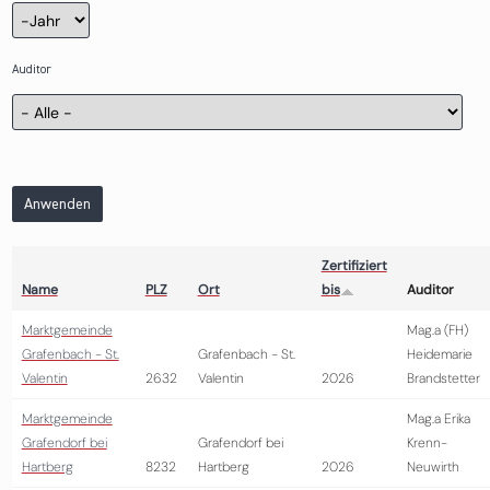
Zertifizierung
Jahr
Auditor
Anwenden
Zertifiziert
Name
PLZ
Ort
bis
Auditor
Marktgemeinde
Mag.a (FH)
Grafenbach - St.
Grafenbach - St.
Heidemarie
Valentin
2632
Valentin
2026
Brandstetter
Marktgemeinde
Mag.a Erika
Grafendorf bei
Grafendorf bei
Krenn-
Hartberg
8232
Hartberg
2026
Neuwirth