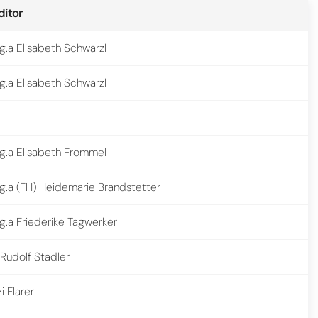
ditor
.a Elisabeth Schwarzl
.a Elisabeth Schwarzl
g.a Elisabeth Frommel
g.a (FH) Heidemarie Brandstetter
.a Friederike Tagwerker
 Rudolf Stadler
zi Flarer