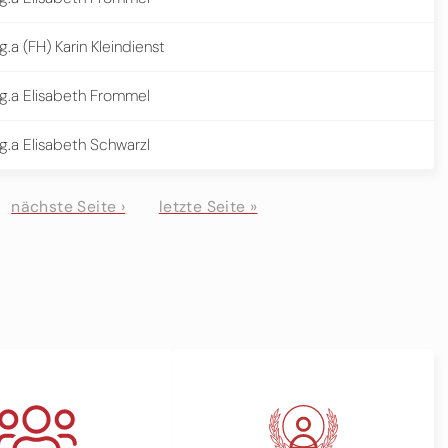
.a (FH) Karin Kleindienst
g.a Elisabeth Frommel
.a Elisabeth Schwarzl
nächste Seite ›
letzte Seite »