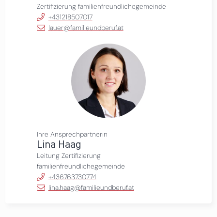
Zertifizierung familienfreundlichegemeinde
+431218507017
lauer@familieundberuf.at
Ihre Ansprechpartnerin
Lina Haag
Leitung Zertifizierung
familienfreundlichegemeinde
+436763730774
lina.haag@familieundberuf.at