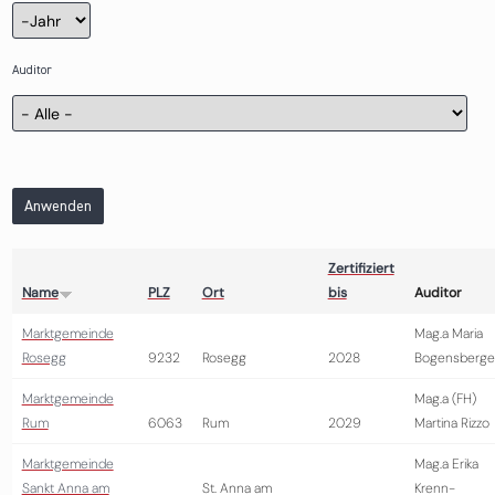
Zertifizierung
Jahr
Auditor
Anwenden
Zertifiziert
Name
PLZ
Ort
bis
Auditor
Marktgemeinde
Mag.a Maria
Rosegg
9232
Rosegg
2028
Bogensberge
Marktgemeinde
Mag.a (FH)
Rum
6063
Rum
2029
Martina Rizzo
Marktgemeinde
Mag.a Erika
Sankt Anna am
St. Anna am
Krenn-