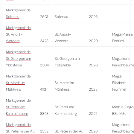
Marktgemeinde
Sollenau
2601
Sollenau
2026
Marktgemeinde
St. Andrä-
St. Andrä-
Mag.a Marisa
Wördern
3423
Wördern
2029
Fedrizzi
Marktgemeinde
St. Georgen am
St. Georgen am
Mag.a Irene
Ybbsfelde
3304
Ybbsfelde
2026
Kerschbaume
Marktgemeinde
Mag.a
St. Martin im
St. Martin im
Elisabeth
Mühlkreis
4113
Mühlkreis
2028
Frommel
Marktgemeinde
St. Peter am
St. Peter am
Markus Riege
Kammersberg
8843
Kammersberg
2027
BSc MSc
Marktgemeinde
Mag.a Irene
St. Peter in der Au
3352
St. Peter in der Au
2026
Kerschbaume