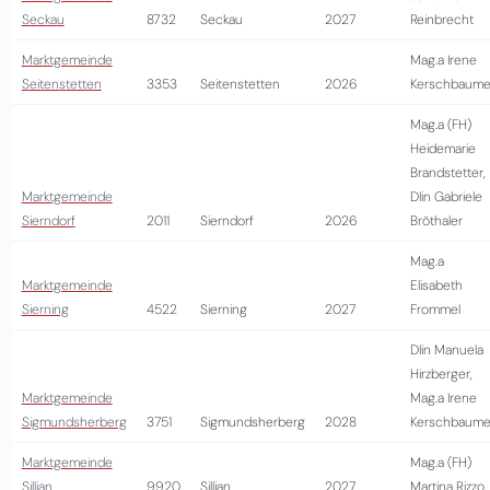
Seckau
8732
Seckau
2027
Reinbrecht
Marktgemeinde
Mag.a Irene
Seitenstetten
3353
Seitenstetten
2026
Kerschbaume
Mag.a (FH)
Heidemarie
Brandstetter,
Marktgemeinde
DIin Gabriele
Sierndorf
2011
Sierndorf
2026
Bröthaler
Mag.a
Marktgemeinde
Elisabeth
Sierning
4522
Sierning
2027
Frommel
DIin Manuela
Hirzberger,
Marktgemeinde
Mag.a Irene
Sigmundsherberg
3751
Sigmundsherberg
2028
Kerschbaume
Marktgemeinde
Mag.a (FH)
Sillian
9920
Sillian
2027
Martina Rizzo