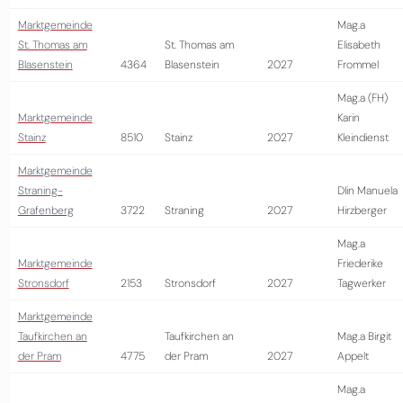
Marktgemeinde
Mag.a
St. Thomas am
St. Thomas am
Elisabeth
Blasenstein
4364
Blasenstein
2027
Frommel
Mag.a (FH)
Marktgemeinde
Karin
Stainz
8510
Stainz
2027
Kleindienst
Marktgemeinde
Straning-
DIin Manuela
Grafenberg
3722
Straning
2027
Hirzberger
Mag.a
Marktgemeinde
Friederike
Stronsdorf
2153
Stronsdorf
2027
Tagwerker
Marktgemeinde
Taufkirchen an
Taufkirchen an
Mag.a Birgit
der Pram
4775
der Pram
2027
Appelt
Mag.a