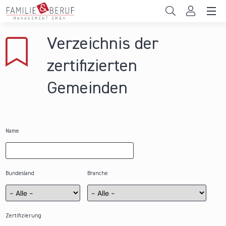
Direkt zum Inhalt
Unternehmen
Verzeichnis der
Gemeinden
zertifizierten
Hochschulen
Gemeinden
Persönliche Vereinbarkeit
Das sind wir
Name
News & Events
Bundesland
Branche
Zertifizierung