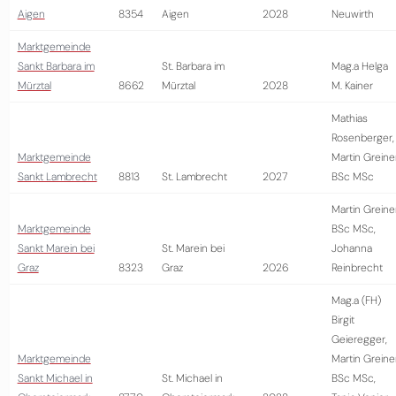
Aigen
8354
Aigen
2028
Neuwirth
Marktgemeinde
Sankt Barbara im
St. Barbara im
Mag.a Helga
Mürztal
8662
Mürztal
2028
M. Kainer
Mathias
Rosenberger,
Marktgemeinde
Martin Greine
Sankt Lambrecht
8813
St. Lambrecht
2027
BSc MSc
Martin Greine
Marktgemeinde
BSc MSc,
Sankt Marein bei
St. Marein bei
Johanna
Graz
8323
Graz
2026
Reinbrecht
Mag.a (FH)
Birgit
Geieregger,
Marktgemeinde
Martin Greine
Sankt Michael in
St. Michael in
BSc MSc,