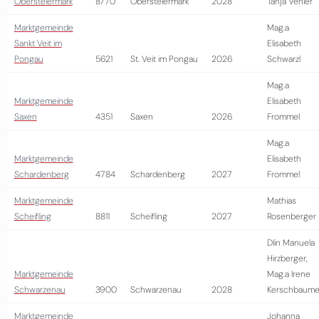
Obersteiermark
8770
Obersteiermark
2028
Tanja Venier
Marktgemeinde
Mag.a
Sankt Veit im
Elisabeth
Pongau
5621
St. Veit im Pongau
2026
Schwarzl
Mag.a
Marktgemeinde
Elisabeth
Saxen
4351
Saxen
2026
Frommel
Mag.a
Marktgemeinde
Elisabeth
Schardenberg
4784
Schardenberg
2027
Frommel
Marktgemeinde
Mathias
Scheifling
8811
Scheifling
2027
Rosenberger
DIin Manuela
Hirzberger,
Marktgemeinde
Mag.a Irene
Schwarzenau
3900
Schwarzenau
2028
Kerschbaume
Marktgemeinde
Johanna