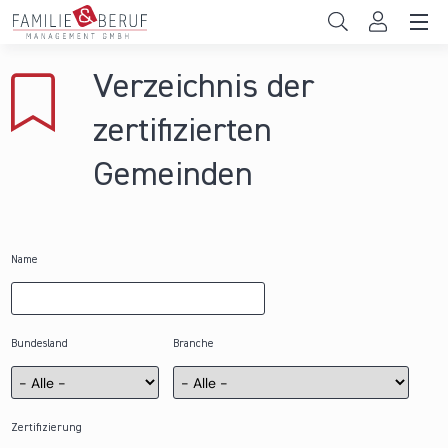
Direkt zum Inhalt
Unternehmen
Verzeichnis der
Gemeinden
zertifizierten
Hochschulen
Gemeinden
Persönliche Vereinbarkeit
Das sind wir
Name
News & Events
Bundesland
Branche
Zertifizierung