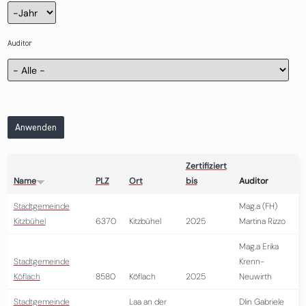
Zertifizierung
Jahr
Auditor
Anwenden
Zertifiziert
Name
PLZ
Ort
bis
Auditor
Stadtgemeinde
Mag.a (FH)
Kitzbühel
6370
Kitzbühel
2025
Martina Rizzo
Mag.a Erika
Stadtgemeinde
Krenn-
Köflach
8580
Köflach
2025
Neuwirth
Stadtgemeinde
Laa an der
DIin Gabriele