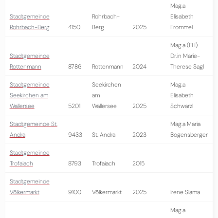
Mag.a
Stadtgemeinde
Rohrbach-
Elisabeth
Rohrbach-Berg
4150
Berg
2025
Frommel
Mag.a (FH)
Stadtgemeinde
Dr.in Marie-
Rottenmann
8786
Rottenmann
2024
Therese Sagl
Stadtgemeinde
Seekirchen
Mag.a
Seekirchen am
am
Elisabeth
Wallersee
5201
Wallersee
2025
Schwarzl
Stadtgemeinde St.
Mag.a Maria
Andrä
9433
St. Andrä
2023
Bogensberger
Stadtgemeinde
Trofaiach
8793
Trofaiach
2015
Stadtgemeinde
Völkermarkt
9100
Völkermarkt
2025
Irene Slama
Mag.a