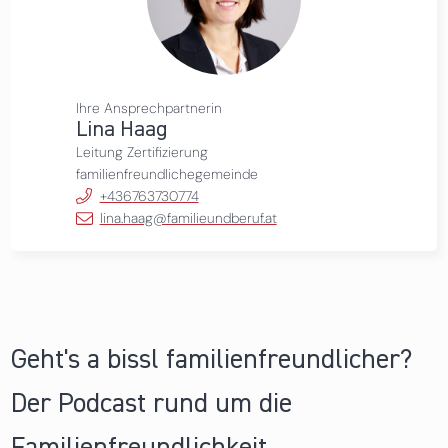
Ihre Ansprechpartnerin
Lina Haag
Leitung Zertifizierung
familienfreundlichegemeinde
+436763730774
lina.haag@familieundberuf.at
Geht's a bissl familienfreundlicher?
Der Podcast rund um die