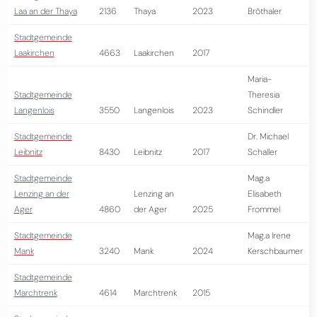
Laa an der Thaya
2136
Thaya
2023
Bröthaler
Stadtgemeinde
Laakirchen
4663
Laakirchen
2017
Maria-
Stadtgemeinde
Theresia
Langenlois
3550
Langenlois
2023
Schindler
Stadtgemeinde
Dr. Michael
Leibnitz
8430
Leibnitz
2017
Schaller
Stadtgemeinde
Mag.a
Lenzing an der
Lenzing an
Elisabeth
Ager
4860
der Ager
2025
Frommel
Stadtgemeinde
Mag.a Irene
Mank
3240
Mank
2024
Kerschbaumer
Stadtgemeinde
Marchtrenk
4614
Marchtrenk
2015