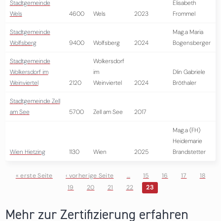
Stadtgemeinde
Elisabeth
Wels
4600
Wels
2023
Frommel
Stadtgemeinde
Mag.a Maria
Wolfsberg
9400
Wolfsberg
2024
Bogensberger
Stadtgemeinde
Wolkersdorf
Wolkersdorf im
im
DIin Gabriele
Weinviertel
2120
Weinviertel
2024
Bröthaler
Stadtgemeinde Zell
am See
5700
Zell am See
2017
Mag.a (FH)
Heidemarie
Wien Hietzing
1130
Wien
2025
Brandstetter
« erste Seite
‹ vorherige Seite
…
15
16
17
18
19
20
21
22
23
Seiten
Mehr zur Zertifizierung erfahren