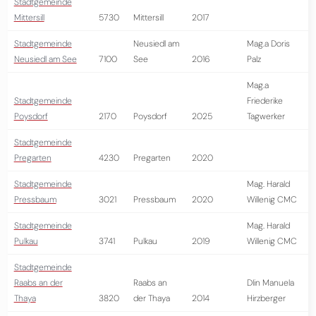
Stadtgemeinde
Mittersill
5730
Mittersill
2017
Stadtgemeinde
Neusiedl am
Mag.a Doris
Neusiedl am See
7100
See
2016
Palz
Mag.a
Stadtgemeinde
Friederike
Poysdorf
2170
Poysdorf
2025
Tagwerker
Stadtgemeinde
Pregarten
4230
Pregarten
2020
Stadtgemeinde
Mag. Harald
Pressbaum
3021
Pressbaum
2020
Willenig CMC
Stadtgemeinde
Mag. Harald
Pulkau
3741
Pulkau
2019
Willenig CMC
Stadtgemeinde
Raabs an der
Raabs an
DIin Manuela
Thaya
3820
der Thaya
2014
Hirzberger