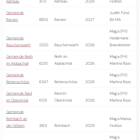
Ramsau
3172
Ramsau
2026
Fedrizzi
Gemeinde
Judith Fürst
Ranten
8853
Ranten
2027
BA MA
Mag.a (FH)
Gemeinde
Heidemarie
Rauchenwarth
2320
Rauchenwarth
2026
Brandstetter
Gemeinde Reith
Reith im
Mag.a (FH)
im Alpbachtal
6235
Alpbachtal
2026
Martina Rizzo
Gemeinde
Mag.a (FH)
Rettenschöss
6347
Rettenschöss
2028
Martina Rizzo
Gemeinde Ried
Ried im
Mag.a (FH)
im Oberinntal
6531
Oberinntal
2026
Martina Rizzo
Gemeinde
Rohrbach an
Mag.a Marisa
der Gölsen
3163
Rohrbach
2029
Fedrizzi
Mag.a