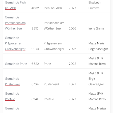
Gemeinde Pichl
Elisabeth
bei Wels
4632
Pichl bei Wels
2027
Frommel
Gemeinde
Pörtschach am
Pörtschach am
Wörther See
9210
Wörther See
2026
Irene Slama
Gemeinde
Prägraten am
Prägraten am
Mag.a Maria
Großvenediger
9974
Großvenediger
2026
Bogensberger
Mag.a (FH)
Gemeinde Prutz
6522
Prutz
2028
Martina Rizzo
Mag.a (FH)
Gemeinde
Birgit
Pusterwald
8764
Pusterwald
2027
Geieregger
Gemeinde
Mag.a (FH)
Radfeld
6241
Radfeld
2027
Martina Rizzo
Gemeinde
Mag.a Marisa