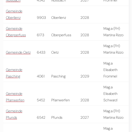
Nußbach
4542
Nußbach
2027
Frommel
Gemeinde
Oberlienz
9903
Oberlienz
2028
Gemeinde
Mag.a (FH)
Oberperfuss
6173
Oberperfuss
2028
Martina Rizzo
Mag.a (FH)
Gemeinde Oetz
6433
Oetz
2028
Martina Rizzo
Mag.a
Gemeinde
Elisabeth
Pasching
4061
Pasching
2029
Frommel
Mag.a
Gemeinde
Elisabeth
Pfarrwerfen
5452
Pfarrwerfen
2028
Schwarzl
Gemeinde
Mag.a (FH)
Pfunds
6542
Pfunds
2027
Martina Rizzo
Mag.a