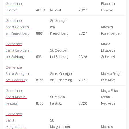
Gemeinde
Elisabeth
Rüstorf
4690
Rüstorf
2027
Frommel
Gemeinde
St. Georgen
Sankt Georgen
am
Mathias
am Kreischberg
8861
Kreischberg
2027
Rosenberger
Gemeinde
Mag.a
Sankt Georgen
St. Georgen
Elisabeth
bei Salzburg
5113
bei Salzburg
2026
Schwarzl
Gemeinde
Sankt Georgen
Sankt Georgen
Markus Rieger
ob Judenburg
8756
ob Judenburg
2027
BSc MSc
Gemeinde
Mag.a Erika
Sankt Marein-
St. Marein-
Krenn-
Feistritz
8733
Feistritz
2026
Neuwirth
Gemeinde
Sankt
St.
Margarethen
Margarethen
Mathias