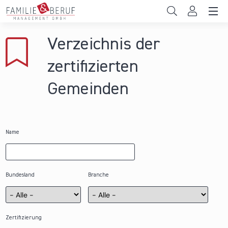
Direkt zum Inhalt
Unternehmen
Verzeichnis der
Gemeinden
zertifizierten
Hochschulen
Gemeinden
Persönliche Vereinbarkeit
Das sind wir
Name
News & Events
Bundesland
Branche
Zertifizierung