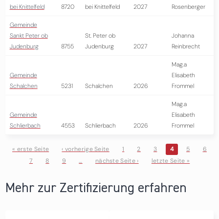
bei Knittelfeld
8720
bei Knittelfeld
2027
Rosenberger
Gemeinde
Sankt Peter ob
St. Peter ob
Johanna
Judenburg
8755
Judenburg
2027
Reinbrecht
Mag.a
Gemeinde
Elisabeth
Schalchen
5231
Schalchen
2026
Frommel
Mag.a
Gemeinde
Elisabeth
Schlierbach
4553
Schlierbach
2026
Frommel
« erste Seite
‹ vorherige Seite
1
2
3
4
5
6
7
8
9
…
nächste Seite ›
letzte Seite »
Seiten
Mehr zur Zertifizierung erfahren