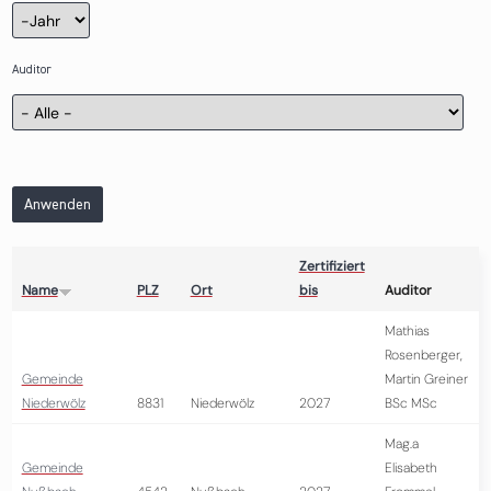
Zertifizierung
Jahr
Auditor
Anwenden
Zertifiziert
Name
PLZ
Ort
bis
Auditor
Mathias
Rosenberger,
Gemeinde
Martin Greiner
Niederwölz
8831
Niederwölz
2027
BSc MSc
Mag.a
Gemeinde
Elisabeth