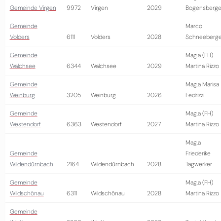
Gemeinde Virgen
9972
Virgen
2029
Bogensberge
Gemeinde
Marco
Volders
6111
Volders
2028
Schneeberge
Gemeinde
Mag.a (FH)
Walchsee
6344
Walchsee
2029
Martina Rizzo
Gemeinde
Mag.a Marisa
Weinburg
3205
Weinburg
2026
Fedrizzi
Gemeinde
Mag.a (FH)
Westendorf
6363
Westendorf
2027
Martina Rizzo
Mag.a
Gemeinde
Friederike
Wildendürnbach
2164
Wildendürnbach
2028
Tagwerker
Gemeinde
Mag.a (FH)
Wildschönau
6311
Wildschönau
2028
Martina Rizzo
Gemeinde