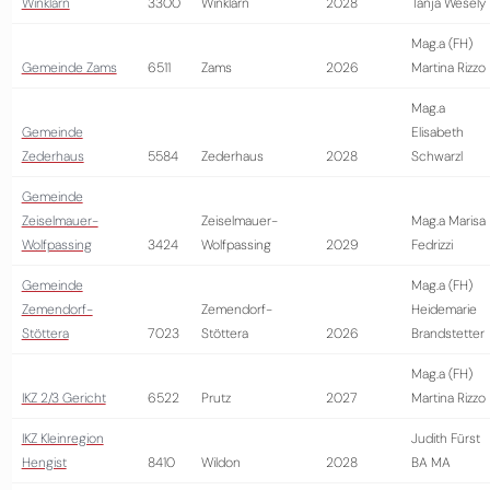
Winklarn
3300
Winklarn
2028
Tanja Wesely
Mag.a (FH)
Gemeinde Zams
6511
Zams
2026
Martina Rizzo
Mag.a
Gemeinde
Elisabeth
Zederhaus
5584
Zederhaus
2028
Schwarzl
Gemeinde
Zeiselmauer-
Zeiselmauer-
Mag.a Marisa
Wolfpassing
3424
Wolfpassing
2029
Fedrizzi
Gemeinde
Mag.a (FH)
Zemendorf-
Zemendorf-
Heidemarie
Stöttera
7023
Stöttera
2026
Brandstetter
Mag.a (FH)
IKZ 2/3 Gericht
6522
Prutz
2027
Martina Rizzo
IKZ Kleinregion
Judith Fürst
Hengist
8410
Wildon
2028
BA MA