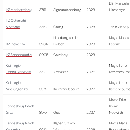
DIin Manuela
IKZ Manhartsberg
3751
Sigmundsherberg
2028
Hirzberger
IKZ Ostarrichi-
Mostland
3362
Öhling
2028
Tanja Wesely
Kirchberg an der
Mag.a Marisa
IKZ Pielachtal
3204
Pielach
2028
Fedrizzi
IKZ Sonnendörfer
9905
Gaimberg
2028
Kleinregion
Mag.a Irene
Donau-Ybbsfeld
3321
Ardagger
2026
Kerschbaume
Kleinregion
Mag.a Irene
Nibelungengau
3375
Krummnußbaum
2027
Kerschbaume
Mag.a Erika
Landeshauptstadt
Krenn-
Graz
8010
Graz
2027
Neuwirth
Landeshauptstadt
Klagenfurt am
Mag.a Maria
Klagenfurt
9010
Wörthersee
2026
Bogensberge