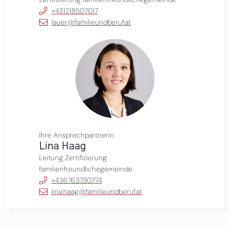
+431218507017
lauer@familieundberuf.at
Ihre Ansprechpartnerin
Lina Haag
Leitung Zertifizierung
familienfreundlichegemeinde
+436763730774
lina.haag@familieundberuf.at