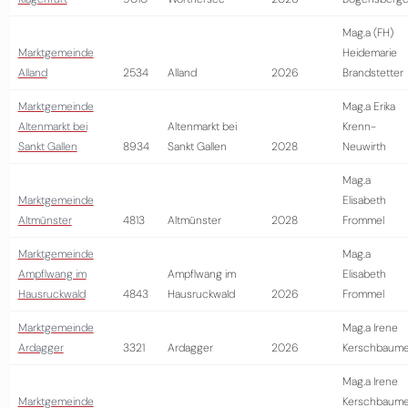
Mag.a (FH)
Marktgemeinde
Heidemarie
Alland
2534
Alland
2026
Brandstetter
Marktgemeinde
Mag.a Erika
Altenmarkt bei
Altenmarkt bei
Krenn-
Sankt Gallen
8934
Sankt Gallen
2028
Neuwirth
Mag.a
Marktgemeinde
Elisabeth
Altmünster
4813
Altmünster
2028
Frommel
Marktgemeinde
Mag.a
Ampflwang im
Ampflwang im
Elisabeth
Hausruckwald
4843
Hausruckwald
2026
Frommel
Marktgemeinde
Mag.a Irene
Ardagger
3321
Ardagger
2026
Kerschbaume
Mag.a Irene
Marktgemeinde
Kerschbaume