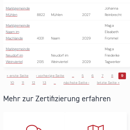
Marktgemeinde
Johanna
Mühlen
8822
Mühlen
2027
Reinbrecht
Marktgemeinde
Mag.a
Naarn im
Elisabeth
Machlande
4331
Naarn
2029
Frommel
Marktgemeinde
Mag.a
Neudorf im
Neudorf im
Friederike
Weinviertel
2135
Weinviertel
2029
Tagwerker
« erste Seite
‹ vorherige Seite
…
5
6
7
8
9
10
11
12
13
…
nächste Seite ›
letzte Seite »
Seiten
Mehr zur Zertifizierung erfahren