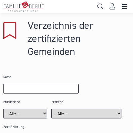
Direkt zum Inhalt
Unternehmen
Verzeichnis der
Gemeinden
zertifizierten
Hochschulen
Gemeinden
Persönliche Vereinbarkeit
Das sind wir
Name
News & Events
Bundesland
Branche
Zertifizierung