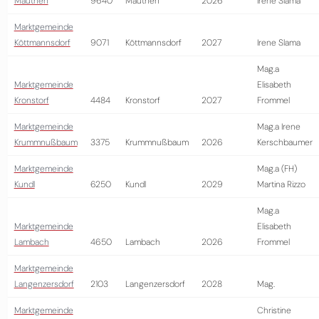
Mauthen
9640
Mauthen
2026
Irene Slama
Marktgemeinde
Köttmannsdorf
9071
Köttmannsdorf
2027
Irene Slama
Mag.a
Marktgemeinde
Elisabeth
Kronstorf
4484
Kronstorf
2027
Frommel
Marktgemeinde
Mag.a Irene
Krummnußbaum
3375
Krummnußbaum
2026
Kerschbaumer
Marktgemeinde
Mag.a (FH)
Kundl
6250
Kundl
2029
Martina Rizzo
Mag.a
Marktgemeinde
Elisabeth
Lambach
4650
Lambach
2026
Frommel
Marktgemeinde
Langenzersdorf
2103
Langenzersdorf
2028
Mag.
Marktgemeinde
Christine