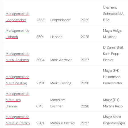
Clemens
Marktgemeinde
Schnabel MA,
Leopoldsdorf
2333
Leopoldsdorf
2029
B.Sc.
Marktgemeinde
Mag.a Helga
Lieboch
8501
Lieboch
2028
M. Kainer
DI Daniel Brüll,
Marktgemeinde
Karin Popp-
Maria-Anzbach
3034
Maria Anzbach
2027
Pichler
Mag.a (FH)
Marktgemeinde
Heidemarie
Markt Piesting
2753
Markt Piesting
2028
Brandstetter
Marktgemeinde
Matrei am
Matrei am
Mag.a (FH)
Brenner
6143
Brenner
2028
Martina Rizzo
Marktgemeinde
Mag.a Maria
Matrei in Osttirol
9971
Matrei in Osttirol
2027
Bogensberger