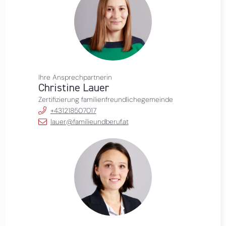
Ihre Ansprechpartnerin
Christine Lauer
Zertifizierung familienfreundlichegemeinde
+431218507017
lauer@familieundberuf.at