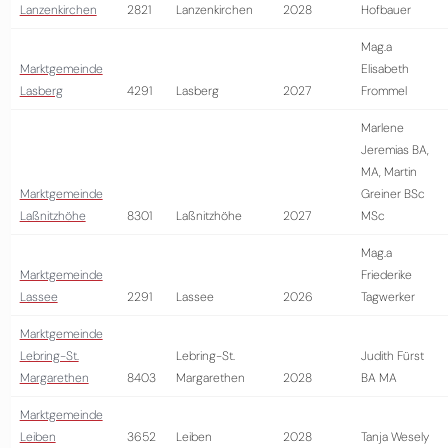
Lanzenkirchen
2821
Lanzenkirchen
2028
Hofbauer
Mag.a
Marktgemeinde
Elisabeth
Lasberg
4291
Lasberg
2027
Frommel
Marlene
Jeremias BA,
MA, Martin
Marktgemeinde
Greiner BSc
Laßnitzhöhe
8301
Laßnitzhöhe
2027
MSc
Mag.a
Marktgemeinde
Friederike
Lassee
2291
Lassee
2026
Tagwerker
Marktgemeinde
Lebring-St.
Lebring-St.
Judith Fürst
Margarethen
8403
Margarethen
2028
BA MA
Marktgemeinde
Leiben
3652
Leiben
2028
Tanja Wesely