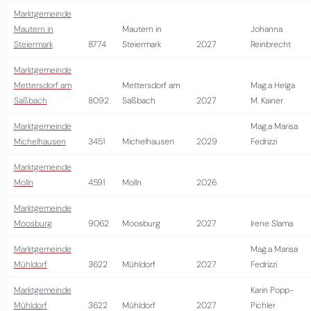
Marktgemeinde
Mautern in
Mautern in
Johanna
Steiermark
8774
Steiermark
2027
Reinbrecht
Marktgemeinde
Mettersdorf am
Mettersdorf am
Mag.a Helga
Saßbach
8092
Saßbach
2027
M. Kainer
Marktgemeinde
Mag.a Marisa
Michelhausen
3451
Michelhausen
2029
Fedrizzi
Marktgemeinde
Molln
4591
Molln
2026
Marktgemeinde
Moosburg
9062
Moosburg
2027
Irene Slama
Marktgemeinde
Mag.a Marisa
Mühldorf
3622
Mühldorf
2027
Fedrizzi
Marktgemeinde
Karin Popp-
Mühldorf
3622
Mühldorf
2027
Pichler