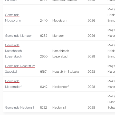
Mag.a
Gemeinde
Heid
Moosbrunn
2440
Moosbrunn
2026
Brand
Mag.a
Gemeinde Münster
6232
Münster
2026
Marti
Gemeinde
Mag.a
Natschbach-
Natschbach-
Heid
Loipersbach
2620
Loipersbach
2028
Brand
Gemeinde Neustift im
Mag.a
Stubaital
6167
Neustift im Stubaital
2028
Marti
Gemeinde
Mag.a
Niederndorf
6342
Niederndorf
2028
Marti
Mag.
Elisa
Gemeinde Niedernsill
5722
Niedernsill
2028
Schwa