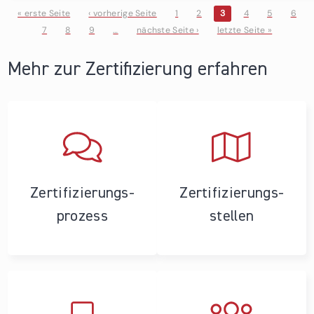
« erste Seite
‹ vorherige Seite
1
2
3
4
5
6
7
8
9
…
nächste Seite ›
letzte Seite »
Seiten
Mehr zur Zertifizierung erfahren
Zertifizierungs­
Zertifizierungs­
prozess
stellen