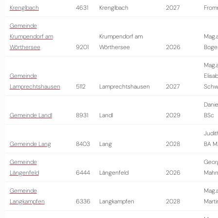
Krenglbach
4631
Krenglbach
2027
From
Gemeinde
Krumpendorf am
Krumpendorf am
Mag.a
Wörthersee
9201
Wörthersee
2026
Boge
Mag.
Gemeinde
Elisa
Lamprechtshausen
5112
Lamprechtshausen
2027
Schwa
Danie
Gemeinde Landl
8931
Landl
2029
BSc
Judit
Gemeinde Lang
8403
Lang
2028
BA M
Gemeinde
Geor
Längenfeld
6444
Längenfeld
2026
Mahn
Gemeinde
Mag.a
Langkampfen
6336
Langkampfen
2028
Marti