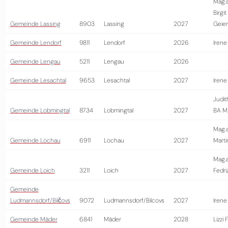
Mag.a
Birgit
Gemeinde Lassing
8903
Lassing
2027
Geie
Gemeinde Lendorf
9811
Lendorf
2026
Irene
Gemeinde Lengau
5211
Lengau
2026
Gemeinde Lesachtal
9653
Lesachtal
2027
Irene
Judit
Gemeinde Lobmingtal
8734
Lobmingtal
2027
BA M
Mag.a
Gemeinde Lochau
6911
Lochau
2027
Marti
Mag.a
Gemeinde Loich
3211
Loich
2027
Fedriz
Gemeinde
Ludmannsdorf/Bilčovs
9072
Ludmannsdorf/Bilcovs
2027
Irene
Gemeinde Mäder
6841
Mäder
2028
Lizzi 