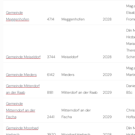
Mag.
Gemeinde
Elisa
Meggenhofen
4714
Meggenhofen
2028
From
DIin 
Hirzb
Maria
There
Gemeinde Meiseldorf
3744
Meiseldorf
2028
Schin
Mag.a
Gemeinde Mieders
6142
Mieders
2029
Marti
Gemeinde Mitterdorf
Danie
an der Raab
8181
Mitterdorf an der Raab
2029
BSc
Gemeinde
Mitterndorf an der
Mitterndorf an der
Chris
Fischa
2441
Fischa
2029
Hofb
Gemeinde Moorbad
DIin 
Harbach
3970
Moorbad Harbach
2028
Hirzb