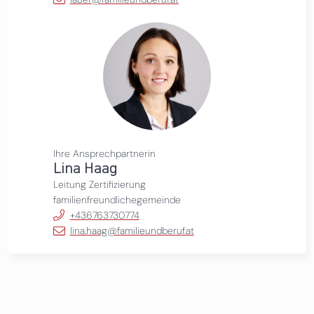
Ihre Ansprechpartnerin
Lina Haag
Leitung Zertifizierung
familienfreundlichegemeinde
+436763730774
lina.haag@familieundberuf.at