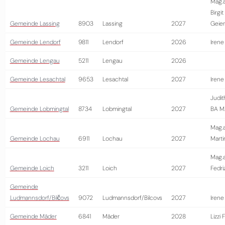
Mag.a
Birgit
Gemeinde Lassing
8903
Lassing
2027
Geie
Gemeinde Lendorf
9811
Lendorf
2026
Irene
Gemeinde Lengau
5211
Lengau
2026
Gemeinde Lesachtal
9653
Lesachtal
2027
Irene
Judit
Gemeinde Lobmingtal
8734
Lobmingtal
2027
BA M
Mag.a
Gemeinde Lochau
6911
Lochau
2027
Marti
Mag.a
Gemeinde Loich
3211
Loich
2027
Fedriz
Gemeinde
Ludmannsdorf/Bilčovs
9072
Ludmannsdorf/Bilcovs
2027
Irene
Gemeinde Mäder
6841
Mäder
2028
Lizzi 