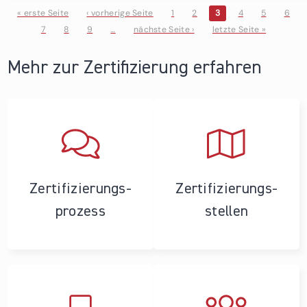
« erste Seite
‹ vorherige Seite
1
2
3
4
5
6
7
8
9
…
nächste Seite ›
letzte Seite »
Seiten
Mehr zur Zertifizierung erfahren
Zertifizierungs­
Zertifizierungs­
prozess
stellen