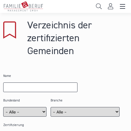
Direkt zum Inhalt
Unternehmen
Verzeichnis der
Gemeinden
zertifizierten
Hochschulen
Gemeinden
Persönliche Vereinbarkeit
Das sind wir
Name
News & Events
Bundesland
Branche
Zertifizierung