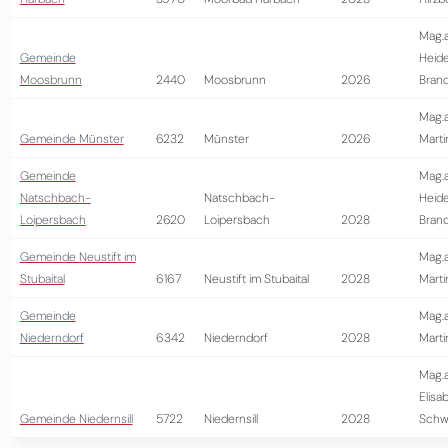
Mag.a
Gemeinde
Heid
Moosbrunn
2440
Moosbrunn
2026
Brand
Mag.a
Gemeinde Münster
6232
Münster
2026
Marti
Gemeinde
Mag.a
Natschbach-
Natschbach-
Heid
Loipersbach
2620
Loipersbach
2028
Brand
Gemeinde Neustift im
Mag.a
Stubaital
6167
Neustift im Stubaital
2028
Marti
Gemeinde
Mag.a
Niederndorf
6342
Niederndorf
2028
Marti
Mag.
Elisa
Gemeinde Niedernsill
5722
Niedernsill
2028
Schwa