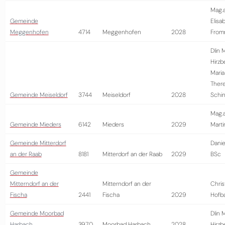
Mag.
Gemeinde
Elisa
Meggenhofen
4714
Meggenhofen
2028
From
DIin 
Hirzb
Maria
There
Gemeinde Meiseldorf
3744
Meiseldorf
2028
Schin
Mag.a
Gemeinde Mieders
6142
Mieders
2029
Marti
Gemeinde Mitterdorf
Danie
an der Raab
8181
Mitterdorf an der Raab
2029
BSc
Gemeinde
Mitterndorf an der
Mitterndorf an der
Chris
Fischa
2441
Fischa
2029
Hofb
Gemeinde Moorbad
DIin 
Harbach
3970
Moorbad Harbach
2028
Hirzb