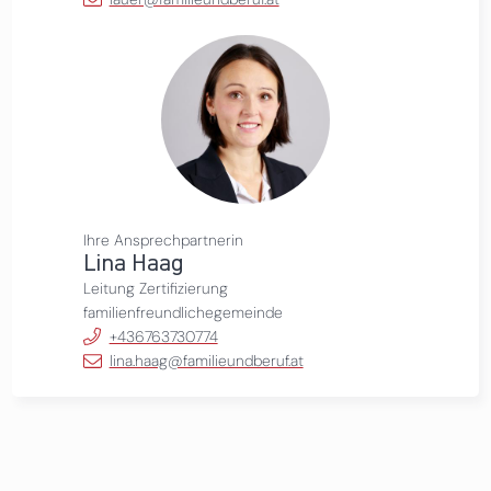
Ihre Ansprechpartnerin
Lina Haag
Leitung Zertifizierung
familienfreundlichegemeinde
+436763730774
lina.haag@familieundberuf.at