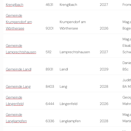
Krenglbach
4631
Krenglbach
2027
From
Gemeinde
Krumpendorf am
Krumpendorf am
Mag.a
Wörthersee
9201
Wörthersee
2026
Boge
Mag.
Gemeinde
Elisa
Lamprechtshausen
5112
Lamprechtshausen
2027
Schwa
Danie
Gemeinde Landl
8931
Landl
2029
BSc
Judit
Gemeinde Lang
8403
Lang
2028
BA M
Gemeinde
Geor
Längenfeld
6444
Längenfeld
2026
Mahn
Gemeinde
Mag.a
Langkampfen
6336
Langkampfen
2028
Marti