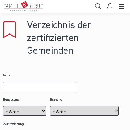
Direkt zum Inhalt
Unternehmen
Verzeichnis der
Gemeinden
zertifizierten
Hochschulen
Gemeinden
Persönliche Vereinbarkeit
Das sind wir
Name
News & Events
Bundesland
Branche
Zertifizierung