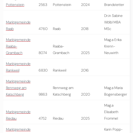
Pottenstein
2563
Pottenstein
2024
Brandstetter
Dr.in Sabine
Marktgemeinde
Wölbl MBA
Raab
4760
Raab
2018
MSc
Marktgemeinde
Mag.a Erika
Raaba-
Raaba-
Krenn-
Grambach
8074
Grambach
2025
Neuwirth
Marktgemeinde
Rankweil
6830
Rankweil
2016
Marktgemeinde
Rennweg am
Rennweg am
Mag.a Maria
Katschberg
9863
Katschberg
2020
Bogensberger
Mag.a
Marktgemeinde
Elisabeth
Riedau
4752
Riedau
2025
Frommel
Marktgemeinde
Karin Popp-