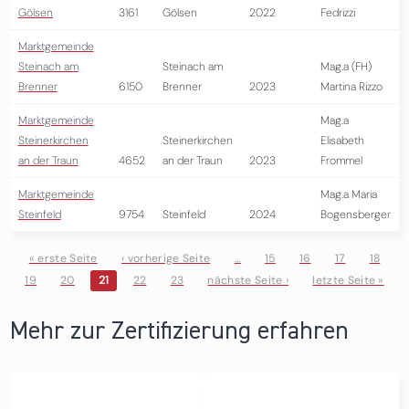
Gölsen
3161
Gölsen
2022
Fedrizzi
Marktgemeinde
Steinach am
Steinach am
Mag.a (FH)
Brenner
6150
Brenner
2023
Martina Rizzo
Marktgemeinde
Mag.a
Steinerkirchen
Steinerkirchen
Elisabeth
an der Traun
4652
an der Traun
2023
Frommel
Marktgemeinde
Mag.a Maria
Steinfeld
9754
Steinfeld
2024
Bogensberger
« erste Seite
‹ vorherige Seite
…
15
16
17
18
19
20
21
22
23
nächste Seite ›
letzte Seite »
Seiten
Mehr zur Zertifizierung erfahren