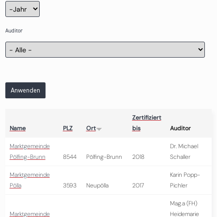
Zertifizierung
Jahr
Auditor
Anwenden
Zertifiziert
Name
PLZ
Ort
bis
Auditor
Marktgemeinde
Dr. Michael
Pölfing-Brunn
8544
Pölfing-Brunn
2018
Schaller
Marktgemeinde
Karin Popp-
Pölla
3593
Neupölla
2017
Pichler
Mag.a (FH)
Marktgemeinde
Heidemarie