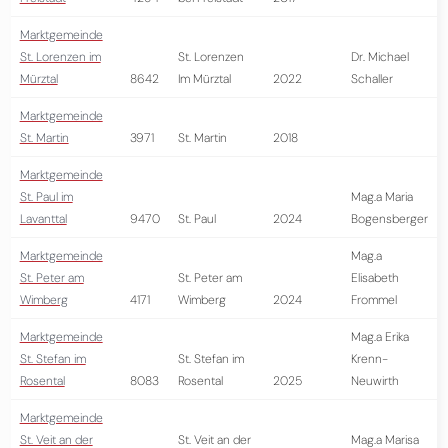
Marktgemeinde
St. Lorenzen im
St. Lorenzen
Dr. Michael
Mürztal
8642
Im Mürztal
2022
Schaller
Marktgemeinde
St. Martin
3971
St. Martin
2018
Marktgemeinde
St. Paul im
Mag.a Maria
Lavanttal
9470
St. Paul
2024
Bogensberger
Marktgemeinde
Mag.a
St. Peter am
St. Peter am
Elisabeth
Wimberg
4171
Wimberg
2024
Frommel
Marktgemeinde
Mag.a Erika
St. Stefan im
St. Stefan im
Krenn-
Rosental
8083
Rosental
2025
Neuwirth
Marktgemeinde
St. Veit an der
St. Veit an der
Mag.a Marisa