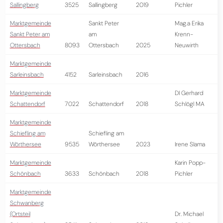
Sallingberg
3525
Sallingberg
2019
Pichler
Marktgemeinde
Sankt Peter
Mag.a Erika
Sankt Peter am
am
Krenn-
Ottersbach
8093
Ottersbach
2025
Neuwirth
Marktgemeinde
Sarleinsbach
4152
Sarleinsbach
2016
Marktgemeinde
DI Gerhard
Schattendorf
7022
Schattendorf
2018
Schlögl MA
Marktgemeinde
Schiefling am
Schiefling am
Wörthersee
9535
Wörthersee
2023
Irene Slama
Marktgemeinde
Karin Popp-
Schönbach
3633
Schönbach
2018
Pichler
Marktgemeinde
Schwanberg
(Ortsteil
Dr. Michael