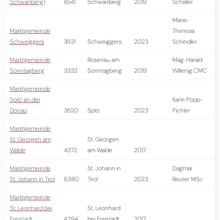
Schwanberg)
8541
Schwanberg
2019
Schaller
Maria-
Marktgemeinde
Theresia
Schweiggers
3931
Schweiggers
2023
Schindler
Marktgemeinde
Rosenau am
Mag. Harald
Sonntagberg
3332
Sonntagberg
2019
Willenig CMC
Marktgemeinde
Spitz an der
Karin Popp-
Donau
3620
Spitz
2023
Pichler
Marktgemeinde
St. Georgen am
St. Georgen
Walde
4372
am Walde
2017
Marktgemeinde
St. Johann in
Dagmar
St. Johann in Tirol
6380
Tirol
2023
Reuter MSc
Marktgemeinde
St. Leonhard bei
St. Leonhard
Freistadt
4294
bei Freistadt
2017