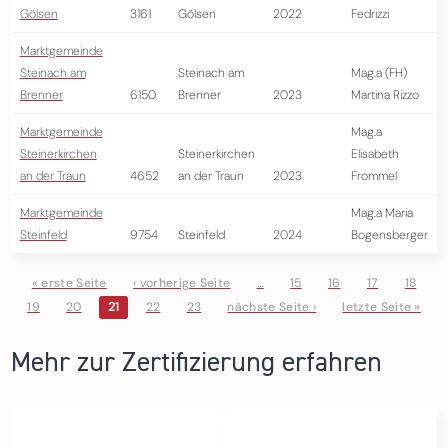
Gölsen
3161
Gölsen
2022
Fedrizzi
Marktgemeinde
Steinach am
Steinach am
Mag.a (FH)
Brenner
6150
Brenner
2023
Martina Rizzo
Marktgemeinde
Mag.a
Steinerkirchen
Steinerkirchen
Elisabeth
an der Traun
4652
an der Traun
2023
Frommel
Marktgemeinde
Mag.a Maria
Steinfeld
9754
Steinfeld
2024
Bogensberger
« erste Seite
‹ vorherige Seite
…
15
16
17
18
19
20
21
22
23
nächste Seite ›
letzte Seite »
Seiten
Mehr zur Zertifizierung erfahren