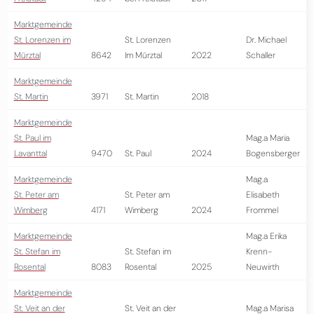
Marktgemeinde
St. Lorenzen im
St. Lorenzen
Dr. Michael
Mürztal
8642
Im Mürztal
2022
Schaller
Marktgemeinde
St. Martin
3971
St. Martin
2018
Marktgemeinde
St. Paul im
Mag.a Maria
Lavanttal
9470
St. Paul
2024
Bogensberger
Marktgemeinde
Mag.a
St. Peter am
St. Peter am
Elisabeth
Wimberg
4171
Wimberg
2024
Frommel
Marktgemeinde
Mag.a Erika
St. Stefan im
St. Stefan im
Krenn-
Rosental
8083
Rosental
2025
Neuwirth
Marktgemeinde
St. Veit an der
St. Veit an der
Mag.a Marisa