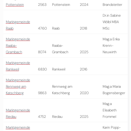
Pottenstein
2563
Pottenstein
2024
Brandstetter
Dr.in Sabine
Marktgemeinde
Wölbl MBA
Raab
4760
Raab
2018
MSc
Marktgemeinde
Mag.a Erika
Raaba-
Raaba-
Krenn-
Grambach
8074
Grambach
2025
Neuwirth
Marktgemeinde
Rankweil
6830
Rankweil
2016
Marktgemeinde
Rennweg am
Rennweg am
Mag.a Maria
Katschberg
9863
Katschberg
2020
Bogensberger
Mag.a
Marktgemeinde
Elisabeth
Riedau
4752
Riedau
2025
Frommel
Marktgemeinde
Karin Popp-