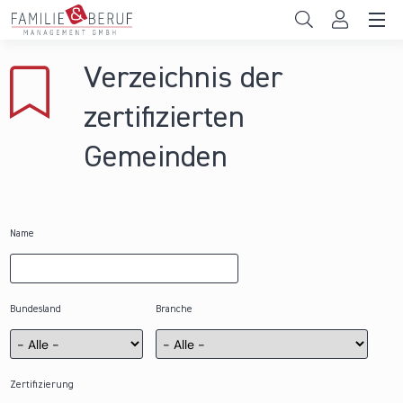
Direkt zum Inhalt
Unternehmen
Verzeichnis der
Gemeinden
zertifizierten
Hochschulen
Gemeinden
Persönliche Vereinbarkeit
Das sind wir
Name
News & Events
Bundesland
Branche
Zertifizierung