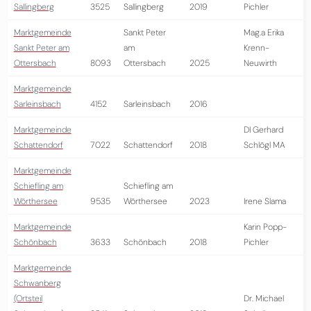
Sallingberg
3525
Sallingberg
2019
Pichler
Marktgemeinde
Sankt Peter
Mag.a Erika
Sankt Peter am
am
Krenn-
Ottersbach
8093
Ottersbach
2025
Neuwirth
Marktgemeinde
Sarleinsbach
4152
Sarleinsbach
2016
Marktgemeinde
DI Gerhard
Schattendorf
7022
Schattendorf
2018
Schlögl MA
Marktgemeinde
Schiefling am
Schiefling am
Wörthersee
9535
Wörthersee
2023
Irene Slama
Marktgemeinde
Karin Popp-
Schönbach
3633
Schönbach
2018
Pichler
Marktgemeinde
Schwanberg
(Ortsteil
Dr. Michael