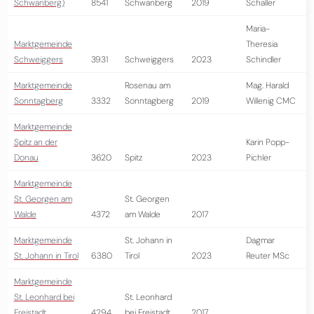
Schwanberg)
8541
Schwanberg
2019
Schaller
Maria-
Marktgemeinde
Theresia
Schweiggers
3931
Schweiggers
2023
Schindler
Marktgemeinde
Rosenau am
Mag. Harald
Sonntagberg
3332
Sonntagberg
2019
Willenig CMC
Marktgemeinde
Spitz an der
Karin Popp-
Donau
3620
Spitz
2023
Pichler
Marktgemeinde
St. Georgen am
St. Georgen
Walde
4372
am Walde
2017
Marktgemeinde
St. Johann in
Dagmar
St. Johann in Tirol
6380
Tirol
2023
Reuter MSc
Marktgemeinde
St. Leonhard bei
St. Leonhard
Freistadt
4294
bei Freistadt
2017