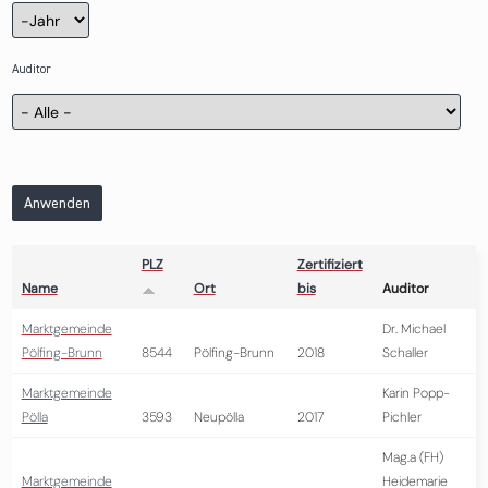
Zertifizierung
Jahr
Auditor
Anwenden
PLZ
Zertifiziert
Name
Ort
bis
Auditor
Marktgemeinde
Dr. Michael
Pölfing-Brunn
8544
Pölfing-Brunn
2018
Schaller
Marktgemeinde
Karin Popp-
Pölla
3593
Neupölla
2017
Pichler
Mag.a (FH)
Marktgemeinde
Heidemarie