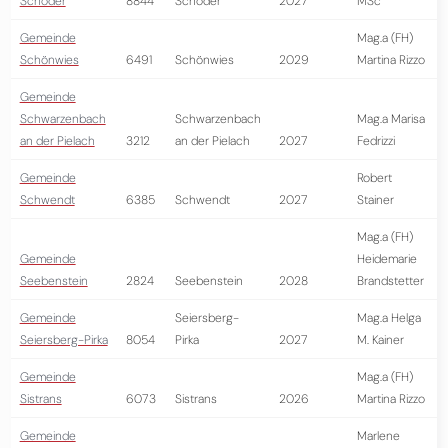
Schöder
8844
Schöder
2027
MSc
Gemeinde
Mag.a (FH)
Schönwies
6491
Schönwies
2029
Martina Rizzo
Gemeinde
Schwarzenbach
Schwarzenbach
Mag.a Marisa
an der Pielach
3212
an der Pielach
2027
Fedrizzi
Gemeinde
Robert
Schwendt
6385
Schwendt
2027
Stainer
Mag.a (FH)
Gemeinde
Heidemarie
Seebenstein
2824
Seebenstein
2028
Brandstetter
Gemeinde
Seiersberg-
Mag.a Helga
Seiersberg-Pirka
8054
Pirka
2027
M. Kainer
Gemeinde
Mag.a (FH)
Sistrans
6073
Sistrans
2026
Martina Rizzo
Gemeinde
Marlene