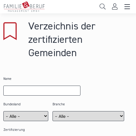
Direkt zum Inhalt
Unternehmen
Verzeichnis der
Gemeinden
zertifizierten
Hochschulen
Gemeinden
Persönliche Vereinbarkeit
Das sind wir
Name
News & Events
Bundesland
Branche
Zertifizierung