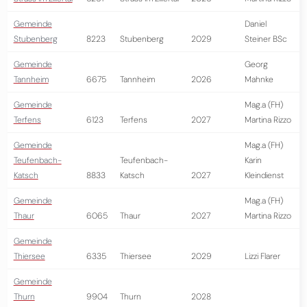
Gemeinde
Daniel
Stubenberg
8223
Stubenberg
2029
Steiner BSc
Gemeinde
Georg
Tannheim
6675
Tannheim
2026
Mahnke
Gemeinde
Mag.a (FH)
Terfens
6123
Terfens
2027
Martina Rizzo
Gemeinde
Mag.a (FH)
Teufenbach-
Teufenbach-
Karin
Katsch
8833
Katsch
2027
Kleindienst
Gemeinde
Mag.a (FH)
Thaur
6065
Thaur
2027
Martina Rizzo
Gemeinde
Thiersee
6335
Thiersee
2029
Lizzi Flarer
Gemeinde
Thurn
9904
Thurn
2028