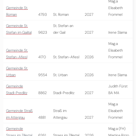
Mag.a
Gemeinde St.
Elisabeth
Roman
4793
St. Roman
2027
Frommel
Gemeinde St.
St. Stefan an
Stefan im Gailtal
9623
der Gail
2027
Irene Slama
Mag.a
Gemeinde St.
Elisabeth
Stefan-Afiesl
4170
St. Stefan-Afiesl
2026
Frommel
Gemeinde St.
Urban
9554
St. Urban
2026
Irene Slama
Gemeinde
Judith Fürst
Stadl-Predlitz
8862
Stadl-Predlitz
2027
BA MA
Mag.a
Gemeinde Straß
Straß im
Elisabeth
im Attergau
4881
Attergau
2027
Frommel
Gemeinde
Mag.a (FH)
Strass im Zillertal
6261
Strass im Zillertal
2026
Martina Rizzo