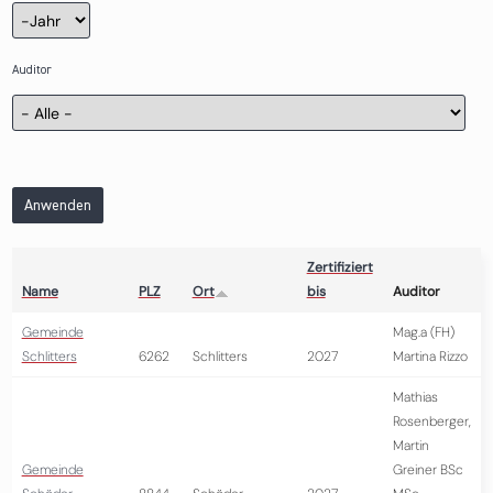
Zertifizierung
Jahr
Auditor
Anwenden
Zertifiziert
Name
PLZ
Ort
bis
Auditor
Gemeinde
Mag.a (FH)
Schlitters
6262
Schlitters
2027
Martina Rizzo
Mathias
Rosenberger,
Martin
Gemeinde
Greiner BSc