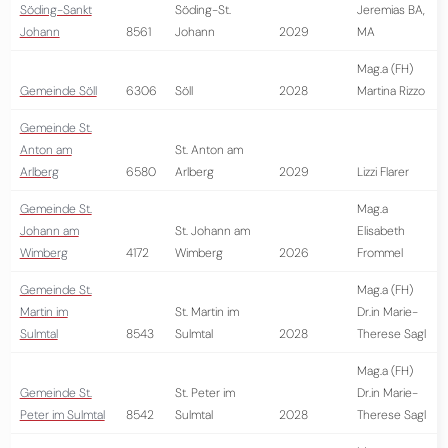
Söding-Sankt
Söding-St.
Jeremias BA,
Johann
8561
Johann
2029
MA
Mag.a (FH)
Gemeinde Söll
6306
Söll
2028
Martina Rizzo
Gemeinde St.
Anton am
St. Anton am
Arlberg
6580
Arlberg
2029
Lizzi Flarer
Gemeinde St.
Mag.a
Johann am
St. Johann am
Elisabeth
Wimberg
4172
Wimberg
2026
Frommel
Gemeinde St.
Mag.a (FH)
Martin im
St. Martin im
Dr.in Marie-
Sulmtal
8543
Sulmtal
2028
Therese Sagl
Mag.a (FH)
Gemeinde St.
St. Peter im
Dr.in Marie-
Peter im Sulmtal
8542
Sulmtal
2028
Therese Sagl