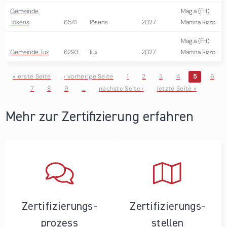
Gemeinde
Mag.a (FH)
Tösens
6541
Tösens
2027
Martina Rizzo
Mag.a (FH)
Gemeinde Tux
6293
Tux
2027
Martina Rizzo
« erste Seite
‹ vorherige Seite
1
2
3
4
5
6
7
8
9
…
nächste Seite ›
letzte Seite »
Seiten
Mehr zur Zertifizierung erfahren
Zertifizierungs­
Zertifizierungs­
prozess
stellen