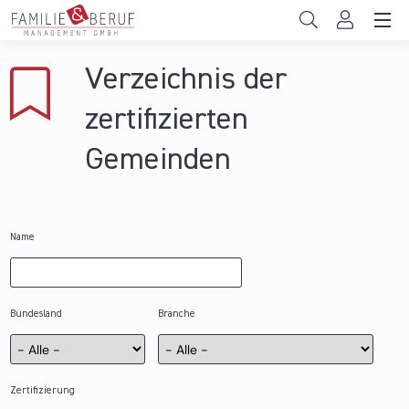
Direkt zum Inhalt
Unternehmen
Verzeichnis der
Gemeinden
zertifizierten
Hochschulen
Gemeinden
Persönliche Vereinbarkeit
Das sind wir
Name
News & Events
Bundesland
Branche
Zertifizierung