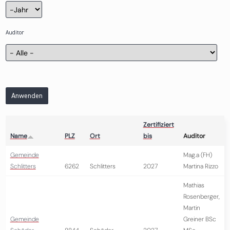
Zertifizierung
Jahr
Auditor
Anwenden
Zertifiziert
Name
PLZ
Ort
bis
Auditor
Gemeinde
Mag.a (FH)
Schlitters
6262
Schlitters
2027
Martina Rizzo
Mathias
Rosenberger,
Martin
Gemeinde
Greiner BSc