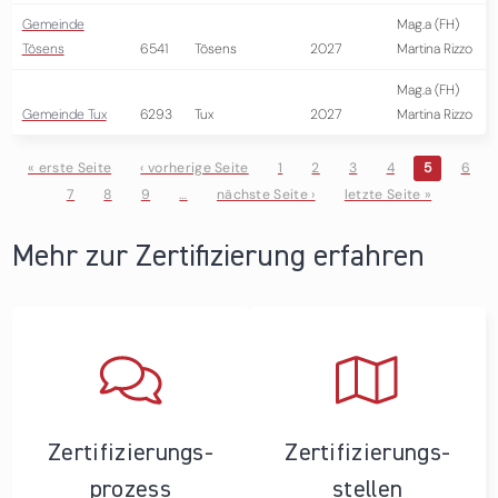
Gemeinde
Mag.a (FH)
Tösens
6541
Tösens
2027
Martina Rizzo
Mag.a (FH)
Gemeinde Tux
6293
Tux
2027
Martina Rizzo
« erste Seite
‹ vorherige Seite
1
2
3
4
5
6
7
8
9
…
nächste Seite ›
letzte Seite »
Seiten
Mehr zur Zertifizierung erfahren
Zertifizierungs­
Zertifizierungs­
prozess
stellen