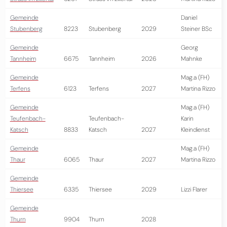
Gemeinde
Daniel
Stubenberg
8223
Stubenberg
2029
Steiner BSc
Gemeinde
Georg
Tannheim
6675
Tannheim
2026
Mahnke
Gemeinde
Mag.a (FH)
Terfens
6123
Terfens
2027
Martina Rizzo
Gemeinde
Mag.a (FH)
Teufenbach-
Teufenbach-
Karin
Katsch
8833
Katsch
2027
Kleindienst
Gemeinde
Mag.a (FH)
Thaur
6065
Thaur
2027
Martina Rizzo
Gemeinde
Thiersee
6335
Thiersee
2029
Lizzi Flarer
Gemeinde
Thurn
9904
Thurn
2028