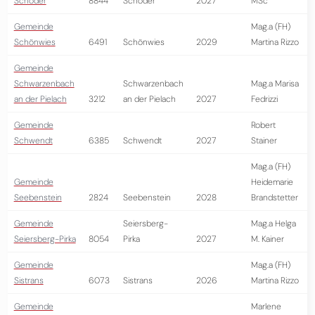
Schöder
8844
Schöder
2027
MSc
Gemeinde
Mag.a (FH)
Schönwies
6491
Schönwies
2029
Martina Rizzo
Gemeinde
Schwarzenbach
Schwarzenbach
Mag.a Marisa
an der Pielach
3212
an der Pielach
2027
Fedrizzi
Gemeinde
Robert
Schwendt
6385
Schwendt
2027
Stainer
Mag.a (FH)
Gemeinde
Heidemarie
Seebenstein
2824
Seebenstein
2028
Brandstetter
Gemeinde
Seiersberg-
Mag.a Helga
Seiersberg-Pirka
8054
Pirka
2027
M. Kainer
Gemeinde
Mag.a (FH)
Sistrans
6073
Sistrans
2026
Martina Rizzo
Gemeinde
Marlene