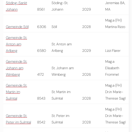
Söding-Sankt
Söding-St.
Jeremias BA,
Johann
8561
Johann
2029
MA
Mag.a (FH)
Gemeinde Söll
6306
Söll
2028
Martina Rizzo
Gemeinde St.
Anton am
St. Anton am
Arlberg
6580
Arlberg
2029
Lizzi Flarer
Gemeinde St.
Mag.a
Johann am
St. Johann am
Elisabeth
Wimberg
4172
Wimberg
2026
Frommel
Gemeinde St.
Mag.a (FH)
Martin im
St. Martin im
Dr.in Marie-
Sulmtal
8543
Sulmtal
2028
Therese Sagl
Mag.a (FH)
Gemeinde St.
St. Peter im
Dr.in Marie-
Peter im Sulmtal
8542
Sulmtal
2028
Therese Sagl