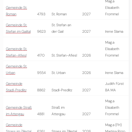
Mag.a
Gemeinde St.
Elisabeth
Roman
4793
St. Roman
2027
Frommel
Gemeinde St.
St. Stefan an
Stefan im Gailtal
9623
der Gail
2027
Irene Slama
Mag.a
Gemeinde St.
Elisabeth
Stefan-Afiesl
4170
St. Stefan-Afiesl
2026
Frommel
Gemeinde St.
Urban
9554
St. Urban
2026
Irene Slama
Gemeinde
Judith Fürst
Stadl-Predlitz
8862
Stadl-Predlitz
2027
BA MA
Mag.a
Gemeinde Straß
Straß im
Elisabeth
im Attergau
4881
Attergau
2027
Frommel
Gemeinde
Mag.a (FH)
Strass im Zillertal
6261
Strass im Zillertal
2026
Martina Rizzo