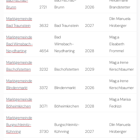
Bad Fischau-
Bad Fischau-
Heidemarie
Brunn
2721
Brunn
2026
Brandstetter
Marktgemeinde
DIin Manuela
Bad Traunstein
3632
Bad Traunstein
2027
Hirzberger
Marktgemeinde
Bad
Mag.a
Bad Wimsbach-
Wimsbach-
Elisabeth
Neydharting
4654
Neydharting
2028
Frommel
Marktgemeinde
Mag.a Irene
Bischofstetten
3232
Bischofstetten
2029
Kerschbaumer
Marktgemeinde
Mag.a Irene
Blindenmarkt
3372
Blindenmarkt
2026
Kerschbaumer
Marktgemeinde
Mag.a Marisa
Böheimkirchen
3071
Böheimkirchen
2028
Fedrizzi
Marktgemeinde
Burgschleinitz-
Burgschleinitz-
DIin Manuela
Kühnring
3730
Kühnring
2027
Hirzberger