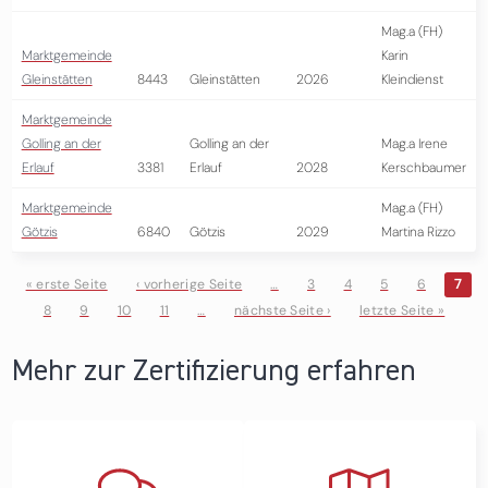
Mag.a (FH)
Marktgemeinde
Karin
Gleinstätten
8443
Gleinstätten
2026
Kleindienst
Marktgemeinde
Golling an der
Golling an der
Mag.a Irene
Erlauf
3381
Erlauf
2028
Kerschbaumer
Marktgemeinde
Mag.a (FH)
Götzis
6840
Götzis
2029
Martina Rizzo
« erste Seite
‹ vorherige Seite
…
3
4
5
6
7
8
9
10
11
…
nächste Seite ›
letzte Seite »
Seiten
Mehr zur Zertifizierung erfahren