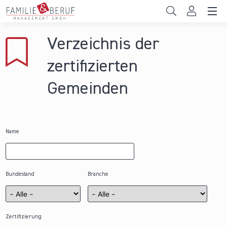
Direkt zum Inhalt
Unternehmen
Verzeichnis der
Gemeinden
zertifizierten
Hochschulen
Gemeinden
Persönliche Vereinbarkeit
Das sind wir
Name
News & Events
Bundesland
Branche
Zertifizierung