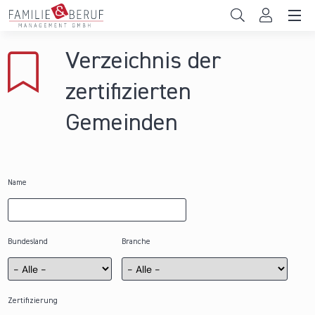
Direkt zum Inhalt
Unternehmen
Verzeichnis der
Gemeinden
zertifizierten
Hochschulen
Gemeinden
Persönliche Vereinbarkeit
Das sind wir
Name
News & Events
Bundesland
Branche
Zertifizierung