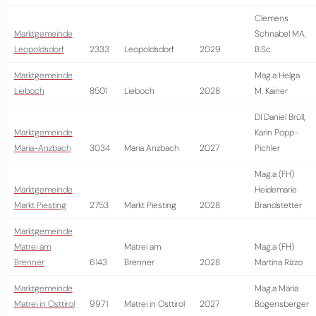
Clemens
Marktgemeinde
Schnabel MA,
Leopoldsdorf
2333
Leopoldsdorf
2029
B.Sc.
Marktgemeinde
Mag.a Helga
Lieboch
8501
Lieboch
2028
M. Kainer
DI Daniel Brüll,
Marktgemeinde
Karin Popp-
Maria-Anzbach
3034
Maria Anzbach
2027
Pichler
Mag.a (FH)
Marktgemeinde
Heidemarie
Markt Piesting
2753
Markt Piesting
2028
Brandstetter
Marktgemeinde
Matrei am
Matrei am
Mag.a (FH)
Brenner
6143
Brenner
2028
Martina Rizzo
Marktgemeinde
Mag.a Maria
Matrei in Osttirol
9971
Matrei in Osttirol
2027
Bogensberger