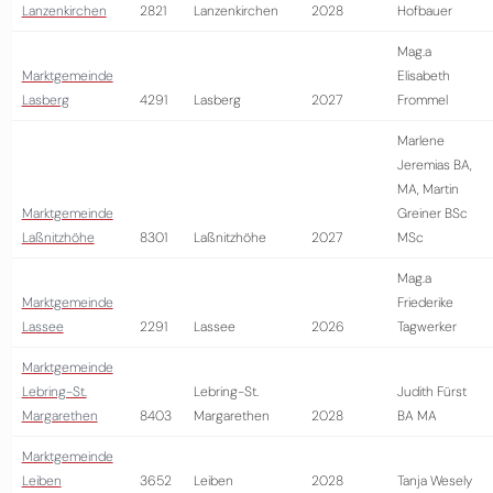
Lanzenkirchen
2821
Lanzenkirchen
2028
Hofbauer
Mag.a
Marktgemeinde
Elisabeth
Lasberg
4291
Lasberg
2027
Frommel
Marlene
Jeremias BA,
MA, Martin
Marktgemeinde
Greiner BSc
Laßnitzhöhe
8301
Laßnitzhöhe
2027
MSc
Mag.a
Marktgemeinde
Friederike
Lassee
2291
Lassee
2026
Tagwerker
Marktgemeinde
Lebring-St.
Lebring-St.
Judith Fürst
Margarethen
8403
Margarethen
2028
BA MA
Marktgemeinde
Leiben
3652
Leiben
2028
Tanja Wesely