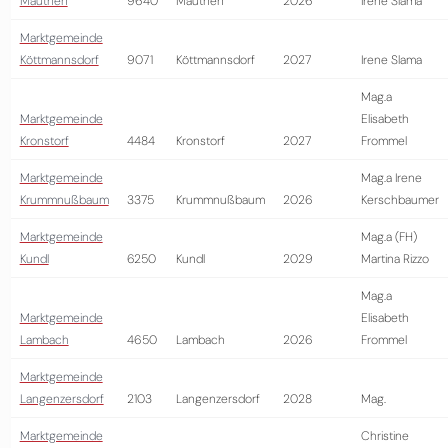
Mauthen
9640
Mauthen
2026
Irene Slama
Marktgemeinde
Köttmannsdorf
9071
Köttmannsdorf
2027
Irene Slama
Mag.a
Marktgemeinde
Elisabeth
Kronstorf
4484
Kronstorf
2027
Frommel
Marktgemeinde
Mag.a Irene
Krummnußbaum
3375
Krummnußbaum
2026
Kerschbaumer
Marktgemeinde
Mag.a (FH)
Kundl
6250
Kundl
2029
Martina Rizzo
Mag.a
Marktgemeinde
Elisabeth
Lambach
4650
Lambach
2026
Frommel
Marktgemeinde
Langenzersdorf
2103
Langenzersdorf
2028
Mag.
Marktgemeinde
Christine