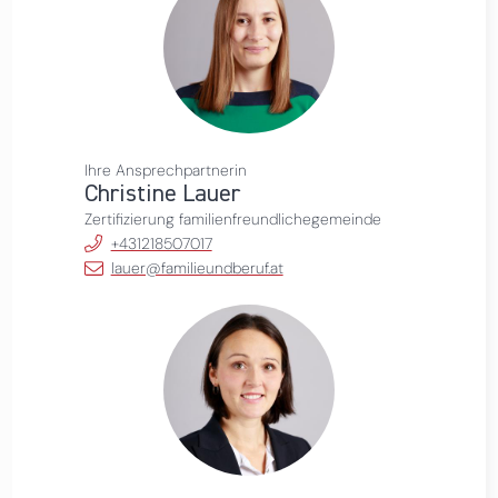
Ihre Ansprechpartnerin
Christine Lauer
Zertifizierung familienfreundlichegemeinde
+431218507017
lauer@familieundberuf.at