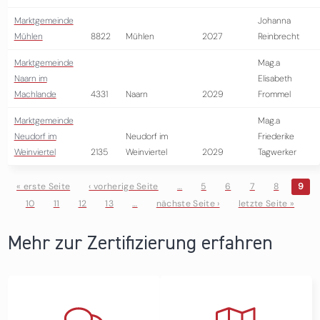
Marktgemeinde
Johanna
Mühlen
8822
Mühlen
2027
Reinbrecht
Marktgemeinde
Mag.a
Naarn im
Elisabeth
Machlande
4331
Naarn
2029
Frommel
Marktgemeinde
Mag.a
Neudorf im
Neudorf im
Friederike
Weinviertel
2135
Weinviertel
2029
Tagwerker
« erste Seite
‹ vorherige Seite
…
5
6
7
8
9
10
11
12
13
…
nächste Seite ›
letzte Seite »
Seiten
Mehr zur Zertifizierung erfahren