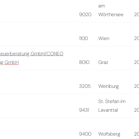
am
9020
Wörthersee
2
1100
Wien
2
Steuerberatung GmbH/CONEO
ung GmbH
8010
Graz
2
3205
Weinburg
2
St. Stefan im
9431
Lavanttal
2
9400
Wolfsberg
2