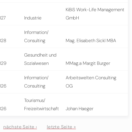
KiBiS Work-Life Management
027
Industrie
GmbH
Information/
028
Consulting
Mag. Elisabeth Sickl MBA
Gesundheit und
029
Sozialwesen
MMag.a Margit Burger
Information/
Arbeitswelten Consulting
026
Consulting
OG
Tourismus/
026
Freizeitwirtschaft
Johan Haeger
nächste Seite ›
letzte Seite »