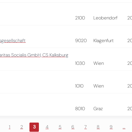
2100
Leobendorf
2
gesellschaft
9020
Klagenfurt
2
ritas Socialis GmbH, CS Kalksburg
1030
Wien
2
1010
Wien
2
8010
Graz
2
1
2
3
4
5
6
7
8
9
…