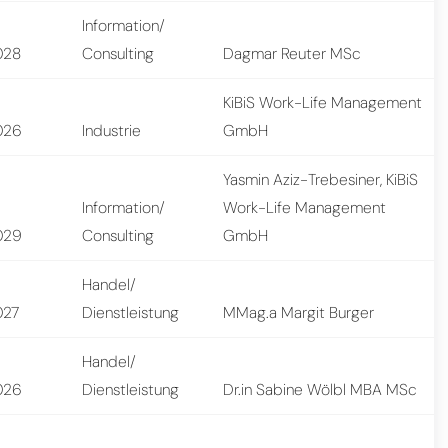
Information/
028
Consulting
Dagmar Reuter MSc
KiBiS Work-Life Management
026
Industrie
GmbH
Yasmin Aziz-Trebesiner, KiBiS
Information/
Work-Life Management
029
Consulting
GmbH
Handel/
027
Dienstleistung
MMag.a Margit Burger
Handel/
026
Dienstleistung
Dr.in Sabine Wölbl MBA MSc