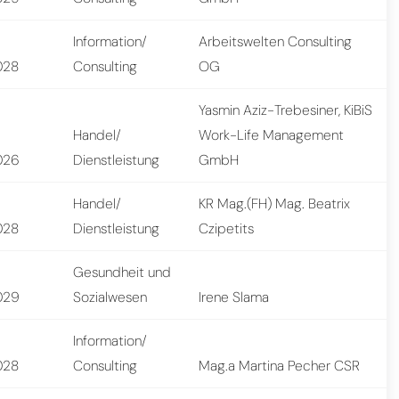
Information/
Arbeitswelten Consulting
028
Consulting
OG
Yasmin Aziz-Trebesiner, KiBiS
Handel/
Work-Life Management
026
Dienstleistung
GmbH
Handel/
KR Mag.(FH) Mag. Beatrix
028
Dienstleistung
Czipetits
Gesundheit und
029
Sozialwesen
Irene Slama
Information/
028
Consulting
Mag.a Martina Pecher CSR