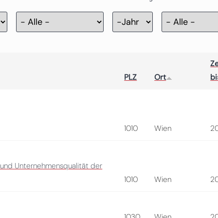
Zertifizierung
Jahr
Ze
PLZ
Ort
bi
1010
Wien
2
 und Unternehmensqualität der
1010
Wien
2
1030
Wien
2