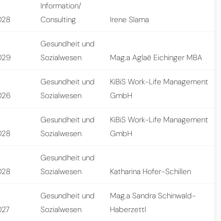
Information/
028
Consulting
Irene Slama
Gesundheit und
029
Sozialwesen
Mag.a Aglaë Eichinger MBA
Gesundheit und
KiBiS Work-Life Management
026
Sozialwesen
GmbH
Gesundheit und
KiBiS Work-Life Management
028
Sozialwesen
GmbH
Gesundheit und
028
Sozialwesen
Katharina Hofer-Schillen
Gesundheit und
Mag.a Sandra Schinwald-
027
Sozialwesen
Haberzettl