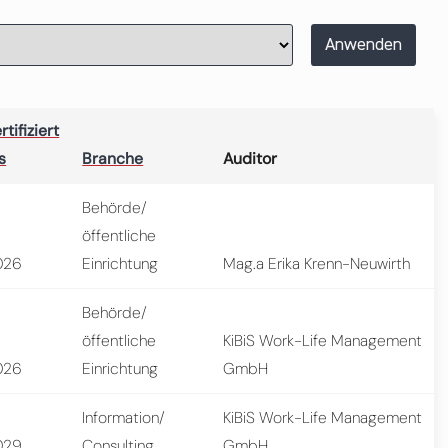
Anwenden
rtifiziert
s
Branche
Auditor
Behörde/
öffentliche
026
Einrichtung
Mag.a Erika Krenn-Neuwirth
Behörde/
öffentliche
KiBiS Work-Life Management
026
Einrichtung
GmbH
Information/
KiBiS Work-Life Management
029
Consulting
GmbH