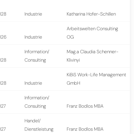
028
Industrie
Katharina Hofer-Schillen
Arbeitswelten Consulting
026
Industrie
OG
Information/
Mag.a Claudia Schenner-
028
Consulting
Klivinyi
KiBiS Work-Life Management
028
Industrie
GmbH
Information/
027
Consulting
Franz Bodlos MBA
Handel/
027
Dienstleistung
Franz Bodlos MBA