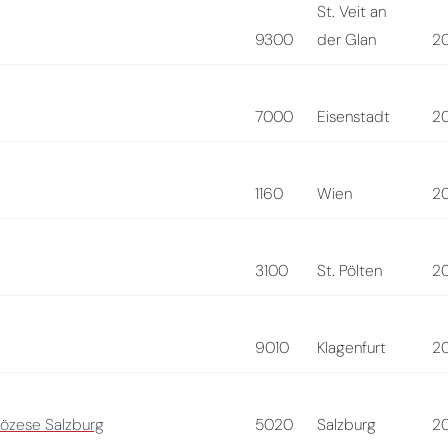
St. Veit an
9300
der Glan
2
7000
Eisenstadt
2
1160
Wien
2
3100
St. Pölten
2
9010
Klagenfurt
2
iözese Salzburg
5020
Salzburg
2