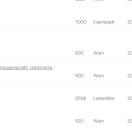
7000
Eisenstadt
2
1010
Wien
2
ossenschaft, registrierte
1100
Wien
2
9556
Liebenfels
2
1120
Wien
2