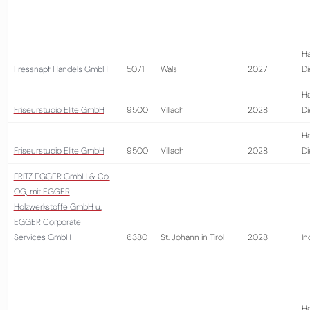
Ha
Fressnapf Handels GmbH
5071
Wals
2027
Di
Ha
Friseurstudio Elite GmbH
9500
Villach
2028
Di
Ha
Friseurstudio Elite GmbH
9500
Villach
2028
Di
FRITZ EGGER GmbH & Co.
OG, mit EGGER
Holzwerkstoffe GmbH u.
EGGER Corporate
Services GmbH
6380
St. Johann in Tirol
2028
In
Ha