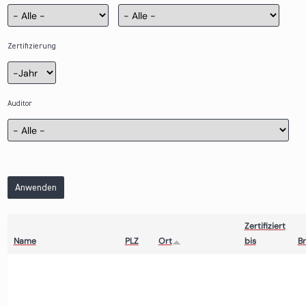
Zertifizierung
Zertifizierung
Jahr
Auditor
Anwenden
Zertifiziert
Name
PLZ
Ort
bis
B