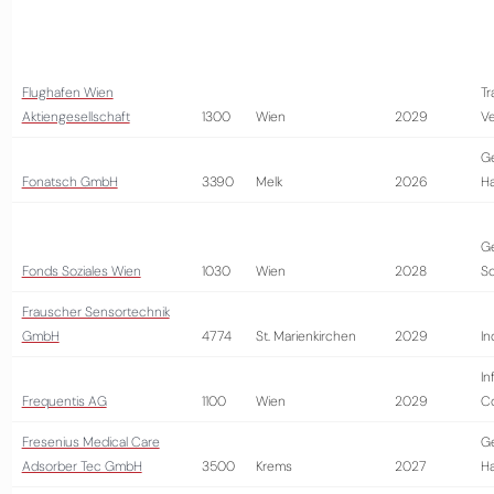
Flughafen Wien
Tr
Aktiengesellschaft
1300
Wien
2029
Ve
G
Fonatsch GmbH
3390
Melk
2026
H
G
Fonds Soziales Wien
1030
Wien
2028
So
Frauscher Sensortechnik
GmbH
4774
St. Marienkirchen
2029
In
In
Frequentis AG
1100
Wien
2029
Co
Fresenius Medical Care
G
Adsorber Tec GmbH
3500
Krems
2027
H