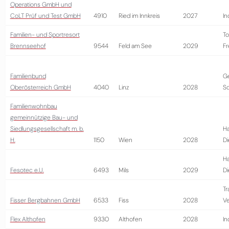
Operations GmbH und
CoLT Prüf und Test GmbH
4910
Ried im Innkreis
2027
In
Familien- und Sportresort
To
Brennseehof
9544
Feld am See
2029
Fr
Familienbund
G
Oberösterreich GmbH
4040
Linz
2028
So
Familienwohnbau
gemeinnützige Bau- und
Siedlungsgesellschaft m. b.
Ha
H.
1150
Wien
2028
Di
Ha
Fesotec e.U.
6493
Mils
2029
Di
Tr
Fisser Bergbahnen GmbH
6533
Fiss
2028
Ve
Flex Althofen
9330
Althofen
2028
In