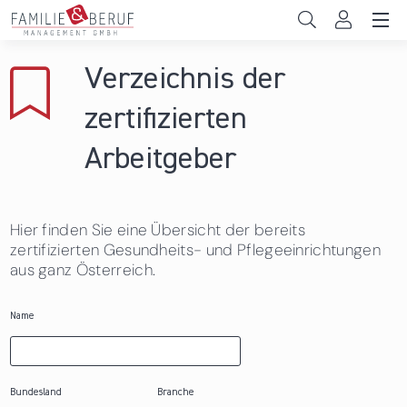
Direkt zum Inhalt
Unternehmen
Verzeichnis der
Gemeinden
zertifizierten
Hochschulen
Arbeitgeber
Persönliche Vereinbarkeit
Hier finden Sie eine Übersicht der bereits
Das sind wir
zertifizierten Gesundheits- und Pflegeeinrichtungen
aus ganz Österreich.
News & Events
Name
Bundesland
Branche