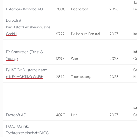
To
Esterhazy Betriebe AG
7000
Eisenstadt
2028
Fr
Europlast
Kunststoffbehälterindustrie
GmbH
9772
Dellach im Drautal
2027
In
EY Österreich (Ernst &
In
Young)
1220
Wien
2028
Co
F/LIST GMBH gemeinsam
G
mit F/YACHTING GMBH
2842
Thomasberg
2028
H
In
Fabasoft AG
4020
Linz
2027
Co
FACC AG, inkl.
Tochtergesellschaft FACC