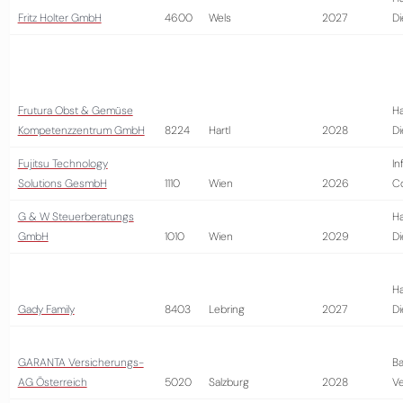
Fritz Holter GmbH
4600
Wels
2027
Di
Frutura Obst & Gemüse
Ha
Kompetenzzentrum GmbH
8224
Hartl
2028
Di
Fujitsu Technology
In
Solutions GesmbH
1110
Wien
2026
Co
G & W Steuerberatungs
Ha
GmbH
1010
Wien
2029
Di
Ha
Gady Family
8403
Lebring
2027
Di
GARANTA Versicherungs-
Ba
AG Österreich
5020
Salzburg
2028
Ve