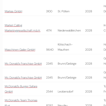
H
Markas GmbH
3100
St. Pölten
2028
D
Market Calling
I
Marketinggesellschaft m.b.H.
4174
Niederwaldkirchen
2028
C
Kötschach-
H
Maschinen Gailer GmbH
9640
Mauthen
2028
D
G
Mc Donald´s Franchise GmbH
2345
Brunn/Gebirge
2028
H
G
Mc Donald´s Franchise GmbH
2345
Brunn/Gebirge
2028
H
McDonald's Burger Safare
T
GmbH
2544
Leobersdorf
2028
Fr
McDonald's Team Thomas
T
Klug
8292
Neudau
2028
Fr