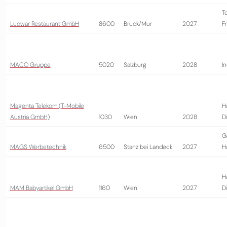
T
Ludwar Restaurant GmbH
8600
Bruck/Mur
2027
Fr
MACO Gruppe
5020
Salzburg
2028
In
Magenta Telekom (T-Mobile
H
Austria GmbH)
1030
Wien
2028
D
G
MAGS Werbetechnik
6500
Stanz bei Landeck
2027
H
H
MAM Babyartikel GmbH
1160
Wien
2027
D