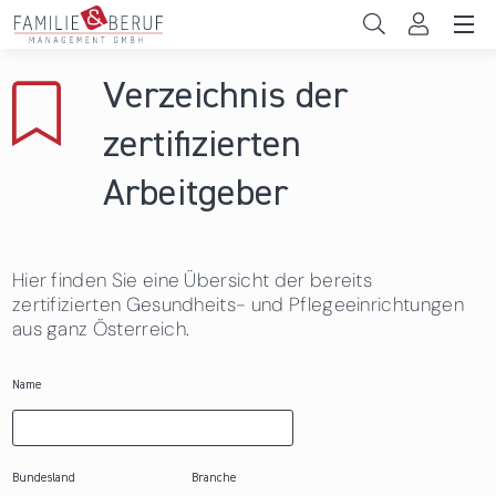
Direkt zum Inhalt
Unternehmen
Verzeichnis der
Gemeinden
zertifizierten
Hochschulen
Arbeitgeber
Persönliche Vereinbarkeit
Hier finden Sie eine Übersicht der bereits
Das sind wir
zertifizierten Gesundheits- und Pflegeeinrichtungen
aus ganz Österreich.
News & Events
Name
Bundesland
Branche