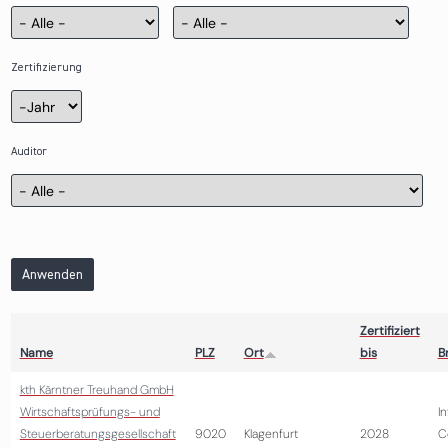
Zertifizierung
Zertifizierung
Jahr
Auditor
Anwenden
Zertifiziert
Name
PLZ
Ort
bis
B
kth Kärntner Treuhand GmbH
Wirtschaftsprüfungs- und
I
Steuerberatungsgesellschaft
9020
Klagenfurt
2028
C