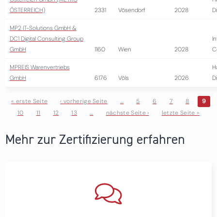
ÖSTERREICH)
2331
Vösendorf
2028
D
MP2 IT-Solutions GmbH &
DC1 Digital Consulting Group
I
GmbH
1160
Wien
2028
C
MPREIS Warenvertriebs
H
GmbH
6176
Völs
2026
D
« erste Seite
‹ vorherige Seite
…
5
6
7
8
9
10
11
12
13
…
nächste Seite ›
letzte Seite »
Seiten
Mehr zur Zertifizierung erfahren