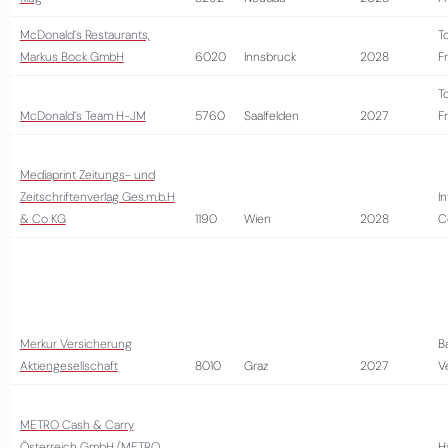
McDonald´s Restaurants,
T
Markus Bock GmbH
6020
Innsbruck
2028
Fr
T
McDonald´s Team H-JM
5760
Saalfelden
2027
Fr
Mediaprint Zeitungs- und
Zeitschriftenverlag Ges.m.b.H
I
& Co KG
1190
Wien
2028
C
Merkur Versicherung
B
Aktiengesellschaft
8010
Graz
2027
V
METRO Cash & Carry
Österreich GmbH (METRO
H