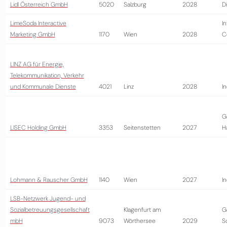
Lidl Österreich GmbH
5020
Salzburg
2028
D
LimeSoda Interactive
I
Marketing GmbH
1170
Wien
2028
C
LINZ AG für Energie,
Telekommunikation, Verkehr
und Kommunale Dienste
4021
Linz
2028
In
G
LISEC Holding GmbH
3353
Seitenstetten
2027
H
Lohmann & Rauscher GmbH
1140
Wien
2027
In
LSB-Netzwerk Jugend- und
Sozialbetreuungsgesellschaft
Klagenfurt am
G
mbH
9073
Wörthersee
2029
S