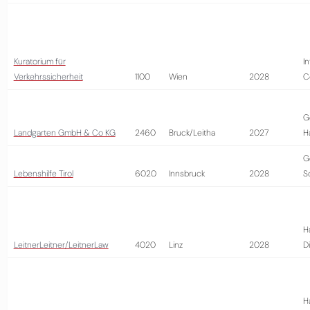
Kuratorium für
I
Verkehrssicherheit
1100
Wien
2028
C
G
Landgarten GmbH & Co KG
2460
Bruck/Leitha
2027
H
G
Lebenshilfe Tirol
6020
Innsbruck
2028
S
H
LeitnerLeitner/LeitnerLaw
4020
Linz
2028
D
H