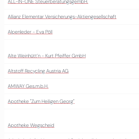
ALL-IN-ONE SteuerberatungsgembH.
Allianz Elementar Versicherungs-Aktiengesellschaft
Alpenleder - Eva Pöll
Alte Weinhütt´n - Kurt Pfeiffer GmbH
Altstoff Recycling Austria AG
AMWAY Ges.m.b.H.
Apotheke "Zum Heiligen Georg"
Apotheke Wegscheid