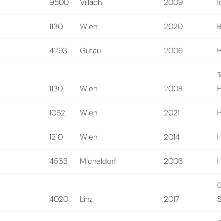
9500
Villach
2009
I
1130
Wien
2020
B
4293
Gutau
2006
H
T
1130
Wien
2008
F
1062
Wien
2021
H
1210
Wien
2014
H
4563
Micheldorf
2006
H
4020
Linz
2017
S