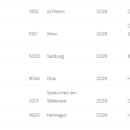
3100
St.Pölten
2028
1130
Wien
2028
S
5020
Salzburg
2028
B
8044
Graz
2026
H
Seekirchen am
5201
Wallersee
2029
9620
Hermagor
2028
H