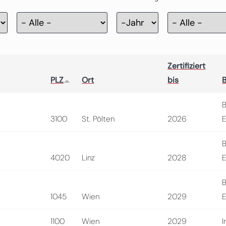
Zertifizierung
Jahr
Zertifiziert
PLZ
Ort
bis
B
3100
St. Pölten
2026
E
B
4020
Linz
2028
E
B
1045
Wien
2029
E
1100
Wien
2029
I