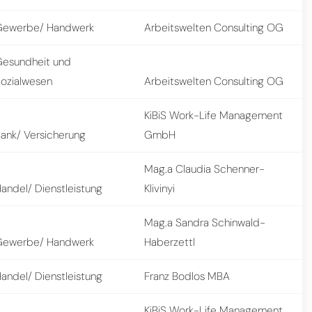
Gewerbe/ Handwerk
Arbeitswelten Consulting OG
Gesundheit und
ozialwesen
Arbeitswelten Consulting OG
KiBiS Work-Life Management
ank/ Versicherung
GmbH
Mag.a Claudia Schenner-
andel/ Dienstleistung
Klivinyi
Mag.a Sandra Schinwald-
Gewerbe/ Handwerk
Haberzettl
andel/ Dienstleistung
Franz Bodlos MBA
KiBiS Work-Life Management