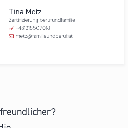
Tina Metz
Zertifizierung berufundfamilie
+431218507018
metz@familieundberuf.at
nfreundlicher?