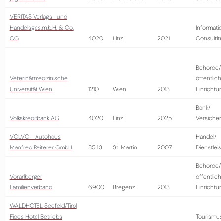
VERITAS Verlags- und
Handelsges.m.b.H. & Co.
Informati
OG
4020
Linz
2021
Consulti
Behörde/
Veterinärmedizinische
öffentlic
Universität Wien
1210
Wien
2013
Einrichtu
Bank/
Volkskreditbank AG
4020
Linz
2025
Versiche
VOLVO - Autohaus
Handel/
Manfred Reiterer GmbH
8543
St. Martin
2007
Dienstlei
Behörde/
Vorarlberger
öffentlic
Familienverband
6900
Bregenz
2013
Einrichtu
WALDHOTEL Seefeld/Tirol
Fides Hotel Betriebs
Tourismu