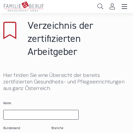
Direkt zum Inhalt
Unternehmen
Verzeichnis der
Gemeinden
zertifizierten
Hochschulen
Arbeitgeber
Persönliche Vereinbarkeit
Hier finden Sie eine Übersicht der bereits
Das sind wir
zertifizierten Gesundheits- und Pflegeeinrichtungen
aus ganz Österreich.
News & Events
Name
Bundesland
Branche