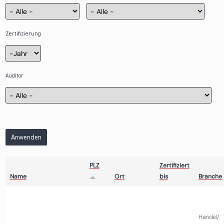
Zertifizierung
Zertifizierung
Jahr
Auditor
Anwenden
PLZ
Zertifiziert
Name
Ort
bis
Branche
Handel/