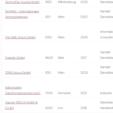
TechnoPac Austria GmbH
3150
Wilhelmsburg
2025
Dienstlei
TermNet - Internationales
Handel/
Terminologienetz
1120
Wien
2007
Dienstlei
Informati
The Skills Group GmbH
1050
Wien
2025
Consulti
Handel/
Topkraft GmbH
4600
Wels
2017
Dienstlei
Handel/
TQSR Group GmbH
1100
Wien
2023
Dienstlei
trafomodern
Transformatorenges.m.b.H.
7053
Hornstein
2021
Industrie
Trauner DRUCK GmbH &
Gewerbe
Co KG
4020
Linz
2018
Handwer