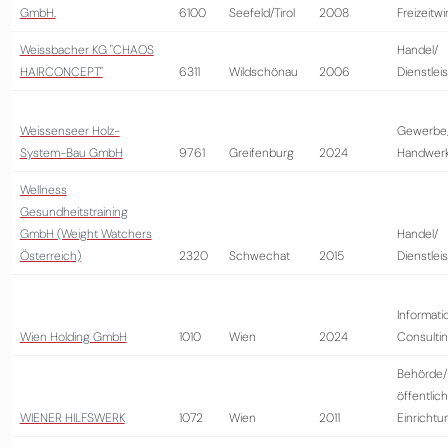
GmbH.
6100
Seefeld/Tirol
2008
Freizeitwi
Weissbacher KG "CHAOS
Handel/
HAIRCONCEPT"
6311
Wildschönau
2006
Dienstlei
Weissenseer Holz-
Gewerbe
System-Bau GmbH
9761
Greifenburg
2024
Handwer
Wellness
Gesundheitstraining
GmbH (Weight Watchers
Handel/
Österreich)
2320
Schwechat
2015
Dienstlei
Informati
Wien Holding GmbH
1010
Wien
2024
Consulti
Behörde/
öffentlic
WIENER HILFSWERK
1072
Wien
2011
Einrichtu