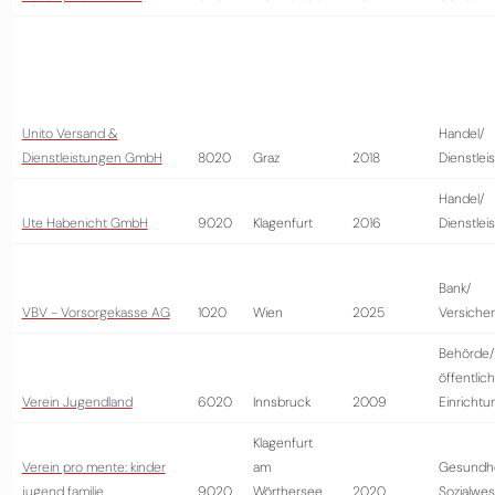
Unito Versand &
Handel/
Dienstleistungen GmbH
8020
Graz
2018
Dienstlei
Handel/
Ute Habenicht GmbH
9020
Klagenfurt
2016
Dienstlei
Bank/
VBV - Vorsorgekasse AG
1020
Wien
2025
Versiche
Behörde/
öffentlic
Verein Jugendland
6020
Innsbruck
2009
Einrichtu
Klagenfurt
Verein pro mente: kinder
am
Gesundhe
jugend familie
9020
Wörthersee
2020
Sozialwe