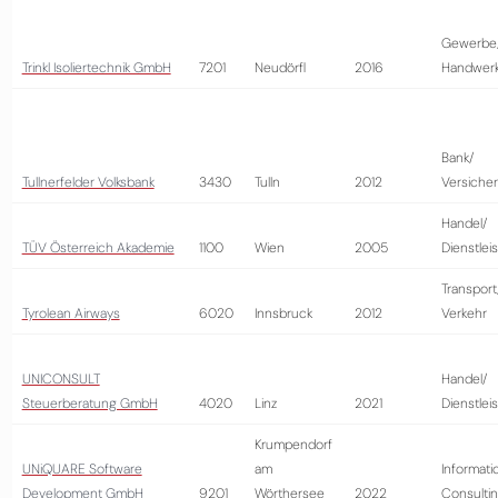
Gewerbe
Trinkl Isoliertechnik GmbH
7201
Neudörfl
2016
Handwer
Bank/
Tullnerfelder Volksbank
3430
Tulln
2012
Versiche
Handel/
TÜV Österreich Akademie
1100
Wien
2005
Dienstlei
Transport
Tyrolean Airways
6020
Innsbruck
2012
Verkehr
UNICONSULT
Handel/
Steuerberatung GmbH
4020
Linz
2021
Dienstlei
Krumpendorf
UNiQUARE Software
am
Informati
Development GmbH
9201
Wörthersee
2022
Consulti