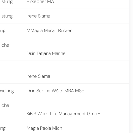
eistung
Pirkebner MA
eistung
Irene Slama
ung
MMag.a Margit Burger
liche
Dr.in Tatjana Marinell
Irene Slama
sulting
Dr.in Sabine Wölbl MBA MSc
liche
KiBiS Work-Life Management GmbH
ung
Mag.a Paola Mich