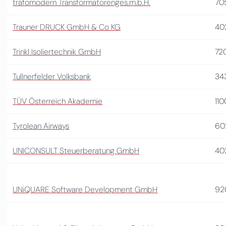
trafomodern Transformatorenges.m.b.H.
70
Trauner DRUCK GmbH & Co KG
40
Trinkl Isoliertechnik GmbH
72
Tullnerfelder Volksbank
34
TÜV Österreich Akademie
110
Tyrolean Airways
60
UNICONSULT Steuerberatung GmbH
40
UNiQUARE Software Development GmbH
92