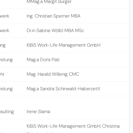
MMag.a Margit Burger
werk
Ing. Christian Sperner MBA
werk
Dr.in Sabine Wölbl MBA MSc
ung
KiBiS Work-Life Management GmbH
eistung
Mag.a Doris Palz
ehr
Mag. Harald Willenig CMC
eistung
Mag.a Sandra Schinwald-Haberzettl
sulting
Irene Slama
KiBiS Work-Life Management GmbH, Christina