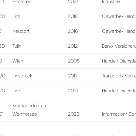
53
Hornstein
2021
Industrie
20
Linz
2018
Gewerbe/ Hand
01
Neudörfl
2016
Gewerbe/ Hand
30
Tulln
2012
Bank/ Versicher
0
Wien
2005
Handel/ Dienstl
20
Innsbruck
2012
Transport/ Verk
20
Linz
2021
Handel/ Dienstl
Krumpendorf am
01
Wörthersee
2022
Information/ Con