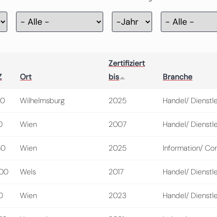
Zertifizierung
Jahr
Zertifiziert
Z
Ort
bis
Branche
50
Wilhelmsburg
2025
Handel/ Dienstl
0
Wien
2007
Handel/ Dienstl
50
Wien
2025
Information/ Con
00
Wels
2017
Handel/ Dienstl
0
Wien
2023
Handel/ Dienstl