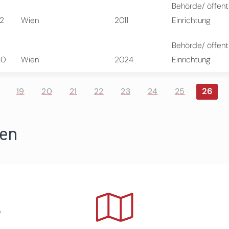
Behörde/ öffent
72
Wien
2011
Einrichtung
Behörde/ öffent
30
Wien
2024
Einrichtung
19
20
21
22
23
24
25
26
ren