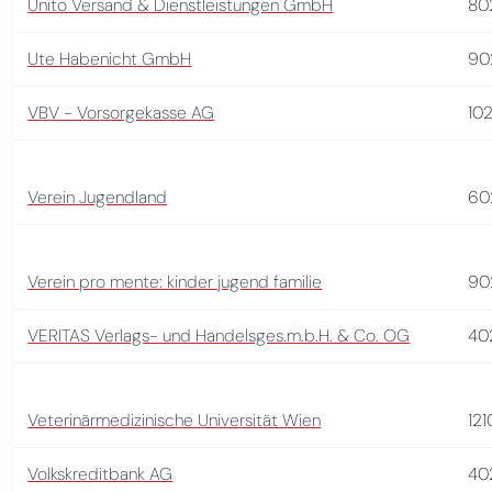
Unito Versand & Dienstleistungen GmbH
80
Ute Habenicht GmbH
90
VBV - Vorsorgekasse AG
10
Verein Jugendland
60
Verein pro mente: kinder jugend familie
90
VERITAS Verlags- und Handelsges.m.b.H. & Co. OG
40
Veterinärmedizinische Universität Wien
121
Volkskreditbank AG
40