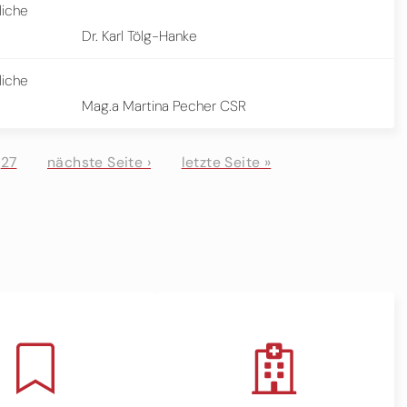
liche
Dr. Karl Tölg-Hanke
liche
Mag.a Martina Pecher CSR
27
nächste Seite ›
letzte Seite »