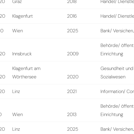
20
Graz
2018
Handel/ Dienstl
20
Klagenfurt
2016
Handel/ Dienstl
20
Wien
2025
Bank/ Versicher
Behörde/ öffent
20
Innsbruck
2009
Einrichtung
Klagenfurt am
Gesundheit und
20
Wörthersee
2020
Sozialwesen
20
Linz
2021
Information/ Con
Behörde/ öffent
0
Wien
2013
Einrichtung
20
Linz
2025
Bank/ Versicher