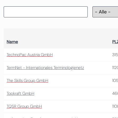
Name
PL
TechnoPac Austria GmbH
31
TermNet - Internationales Terminologienetz
112
The Skills Group GmbH
10
Topkraft GmbH
46
TQSR Group GmbH
110