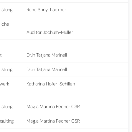
eistung
Rene Stiny-Lackner
liche
Auditor Jochum-Müller
t
Dr.in Tatjana Marinell
eistung
Dr.in Tatjana Marinell
werk
Katharina Hofer-Schillen
eistung
Mag.a Martina Pecher CSR
sulting
Mag.a Martina Pecher CSR