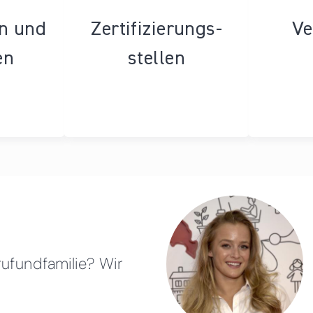
en und
Zertifizierungs­
Ve
en
stellen
rufundfamilie? Wir