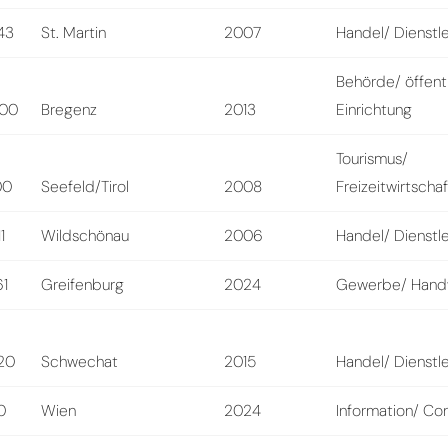
43
St. Martin
2007
Handel/ Dienstl
Behörde/ öffent
00
Bregenz
2013
Einrichtung
Tourismus/
00
Seefeld/Tirol
2008
Freizeitwirtschaf
1
Wildschönau
2006
Handel/ Dienstl
61
Greifenburg
2024
Gewerbe/ Hand
20
Schwechat
2015
Handel/ Dienstl
0
Wien
2024
Information/ Con