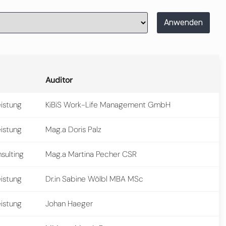
Anwenden
Auditor
eistung
KiBiS Work-Life Management GmbH
eistung
Mag.a Doris Palz
sulting
Mag.a Martina Pecher CSR
eistung
Dr.in Sabine Wölbl MBA MSc
eistung
Johan Haeger