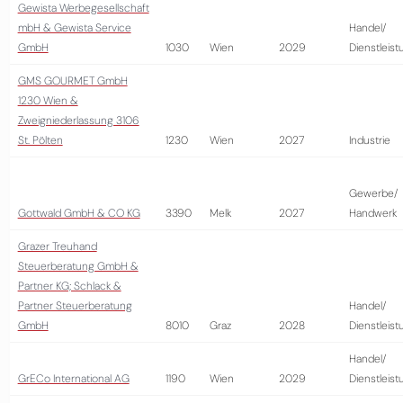
Gewista Werbegesellschaft
mbH & Gewista Service
Handel/
GmbH
1030
Wien
2029
Dienstleist
GMS GOURMET GmbH
1230 Wien &
Zweigniederlassung 3106
St. Pölten
1230
Wien
2027
Industrie
Gewerbe/
Gottwald GmbH & CO KG
3390
Melk
2027
Handwerk
Grazer Treuhand
Steuerberatung GmbH &
Partner KG; Schlack &
Partner Steuerberatung
Handel/
GmbH
8010
Graz
2028
Dienstleist
Handel/
GrECo International AG
1190
Wien
2029
Dienstleist