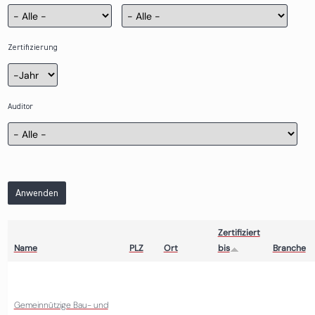
Zertifizierung
Zertifizierung
Jahr
Auditor
Anwenden
Zertifiziert
Name
PLZ
Ort
bis
Branche
Gemeinnützige Bau- und