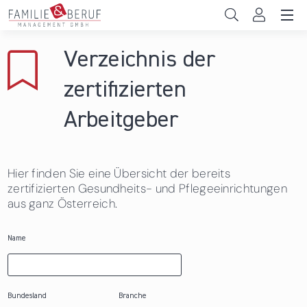
Direkt zum Inhalt
Unternehmen
Verzeichnis der
Gemeinden
zertifizierten
Hochschulen
Arbeitgeber
Persönliche Vereinbarkeit
Hier finden Sie eine Übersicht der bereits
Das sind wir
zertifizierten Gesundheits- und Pflegeeinrichtungen
aus ganz Österreich.
News & Events
Name
Bundesland
Branche