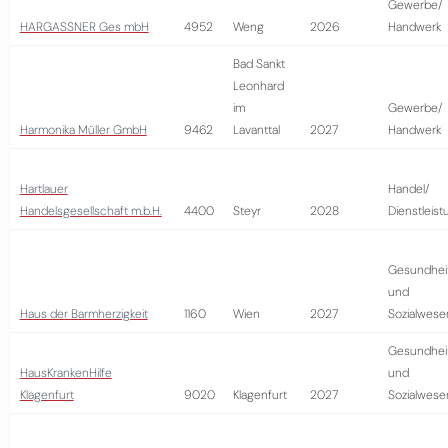
Gewerbe/
HARGASSNER Ges mbH
4952
Weng
2026
Handwerk
Bad Sankt
Leonhard
im
Gewerbe/
Harmonika Müller GmbH
9462
Lavanttal
2027
Handwerk
Hartlauer
Handel/
Handelsgesellschaft m.b.H.
4400
Steyr
2028
Dienstleist
Gesundhei
und
Haus der Barmherzigkeit
1160
Wien
2027
Sozialwese
Gesundhei
HausKrankenHilfe
und
Klagenfurt
9020
Klagenfurt
2027
Sozialwese