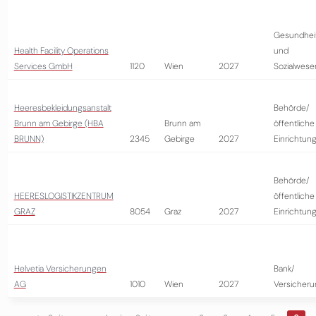
Gesundhei
Health Facility Operations
und
Services GmbH
1120
Wien
2027
Sozialwese
Heeresbekleidungsanstalt
Behörde/
Brunn am Gebirge (HBA
Brunn am
öffentliche
BRUNN)
2345
Gebirge
2027
Einrichtun
Behörde/
HEERESLOGISTIKZENTRUM
öffentliche
GRAZ
8054
Graz
2027
Einrichtun
Helvetia Versicherungen
Bank/
AG
1010
Wien
2027
Versicheru