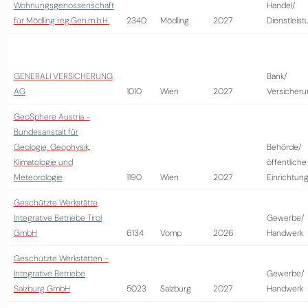
Wohnungsgenossenschaft
Handel/
für Mödling reg.Gen.m.b.H.
2340
Mödling
2027
Dienstleist
GENERALI VERSICHERUNG
Bank/
AG
1010
Wien
2027
Versicheru
GeoSphere Austria -
Bundesanstalt für
Geologie, Geophysik,
Behörde/
Klimatologie und
öffentliche
Meteorologie
1190
Wien
2027
Einrichtun
Geschützte Werkstätte
Integrative Betriebe Tirol
Gewerbe/
GmbH
6134
Vomp
2026
Handwerk
Geschützte Werkstätten -
Integrative Betriebe
Gewerbe/
Salzburg GmbH
5023
Salzburg
2027
Handwerk