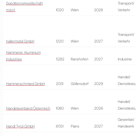
Speditionsgesellschaft
Transport/
m.b.H.
1020
Wien
2028
Verkehr
Transport/
hallermobil GmbH
1220
Wien
2027
Verkehr
Hammerer Aluminium
Industries
5282
Ranshofen
2027
Industrie
Handel/
Hammerschmied GmbH
2013
Göllersdorf
2029
Dienstleist
Handel/
Handelsverband Österreich
1080
Wien
2026
Dienstleist
Gewerbe/
Handl Tyrol GmbH
6551
Pians
2027
Handwerk