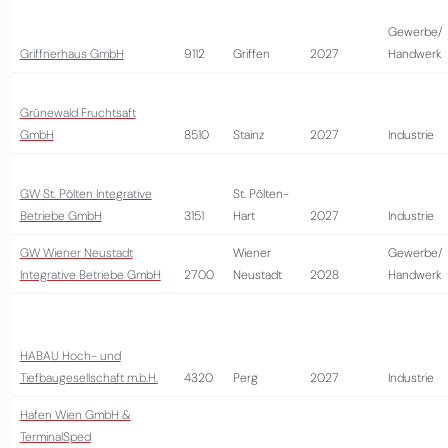
Gewerbe/
Griffnerhaus GmbH
9112
Griffen
2027
Handwerk
Grünewald Fruchtsaft
GmbH
8510
Stainz
2027
Industrie
GW St. Pölten Integrative
St. Pölten-
Betriebe GmbH
3151
Hart
2027
Industrie
GW Wiener Neustadt
Wiener
Gewerbe/
Integrative Betriebe GmbH
2700
Neustadt
2028
Handwerk
HABAU Hoch- und
Tiefbaugesellschaft m.b.H.
4320
Perg
2027
Industrie
Hafen Wien GmbH &
TerminalSped