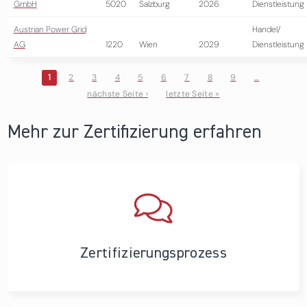
GmbH
5020
Salzburg
2026
Dienstleistung
Austrian Power Grid
Handel/
AG
1220
Wien
2029
Dienstleistung
1
2
3
4
5
6
7
8
9
…
nächste Seite ›
letzte Seite »
Seiten
Mehr zur Zertifizierung erfahren
Zertifizierungs­prozess