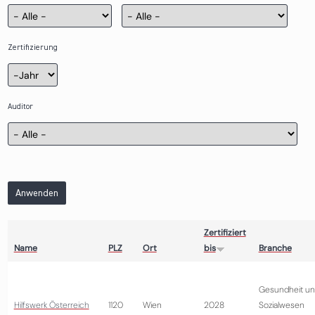
Zertifizierung
Zertifizierung
Jahr
Auditor
Anwenden
Zertifiziert
Name
PLZ
Ort
bis
Branche
Gesundheit u
Hilfswerk Österreich
1120
Wien
2028
Sozialwesen