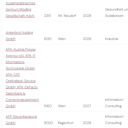
Sozialmedizinisches
Zentrum Mödling
Gesundheit u
Gesellschaft m.b.H.
2351
Wr. Neudorf
2028
Sozialwesen
Ankerbrot Holding
GmbH
1030
Wien
2028
Industrie
APA-Austria Presse
Agentur eG, APA-IT
Informations
Technologie GmbH,
APA-OTS
Originaltext-Service
GmbH, APA-DeFacto
Datenbank &
Contentmanagement
Information/
GmbH
1060
Wien
2027
Consulting
APP Steuerberatung
Information/
GmbH
9020
Klagenfurt
2028
Consulting