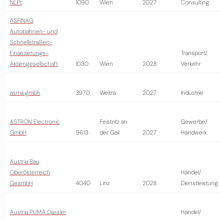
NLPt
1090
Wien
2027
Consulting
ASFINAG
Autobahnen- und
Schnellstraßen-
Finanzierungs-
Transport/
Aktiengesellschaft
1030
Wien
2028
Verkehr
asma gmbh
3970
Weitra
2027
Industrie
ASTRON Electronic
Feistritz an
Gewerbe/
GmbH
9613
der Gail
2027
Handwerk
Austria Bau
Oberösterreich
Handel/
GesmbH
4040
Linz
2028
Dienstleistung
Austria PUMA Dassler
Handel/