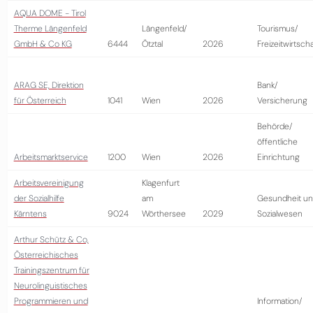
AQUA DOME - Tirol
Therme Längenfeld
Längenfeld/
Tourismus/
GmbH & Co KG
6444
Ötztal
2026
Freizeitwirtscha
ARAG SE, Direktion
Bank/
für Österreich
1041
Wien
2026
Versicherung
Behörde/
öffentliche
Arbeitsmarktservice
1200
Wien
2026
Einrichtung
Arbeitsvereinigung
Klagenfurt
der Sozialhilfe
am
Gesundheit u
Kärntens
9024
Wörthersee
2029
Sozialwesen
Arthur Schütz & Co,
Österreichisches
Trainingszentrum für
Neurolinguistisches
Programmieren und
Information/