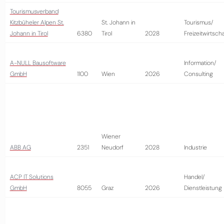
Tourismusverband
Kitzbüheler Alpen St.
St. Johann in
Tourismus/
Johann in Tirol
6380
Tirol
2028
Freizeitwirtscha
A-NULL Bausoftware
Information/
GmbH
1100
Wien
2026
Consulting
Wiener
ABB AG
2351
Neudorf
2028
Industrie
ACP IT Solutions
Handel/
GmbH
8055
Graz
2026
Dienstleistung