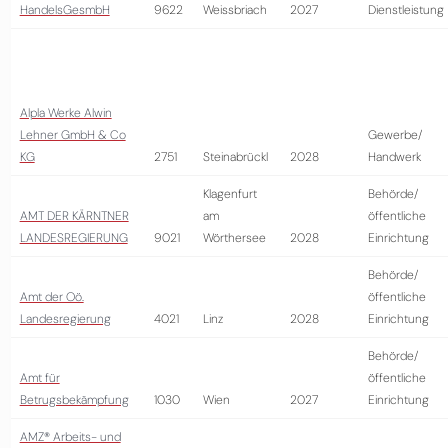
HandelsGesmbH
9622
Weissbriach
2027
Dienstleistung
Alpla Werke Alwin
Lehner GmbH & Co
Gewerbe/
KG
2751
Steinabrückl
2028
Handwerk
Klagenfurt
Behörde/
AMT DER KÄRNTNER
am
öffentliche
LANDESREGIERUNG
9021
Wörthersee
2028
Einrichtung
Behörde/
Amt der Oö.
öffentliche
Landesregierung
4021
Linz
2028
Einrichtung
Behörde/
Amt für
öffentliche
Betrugsbekämpfung
1030
Wien
2027
Einrichtung
AMZ® Arbeits- und