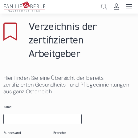
Direkt zum Inhalt
Unternehmen
Verzeichnis der
Gemeinden
zertifizierten
Hochschulen
Arbeitgeber
Persönliche Vereinbarkeit
Hier finden Sie eine Übersicht der bereits
Das sind wir
zertifizierten Gesundheits- und Pflegeeinrichtungen
aus ganz Österreich.
News & Events
Name
Bundesland
Branche