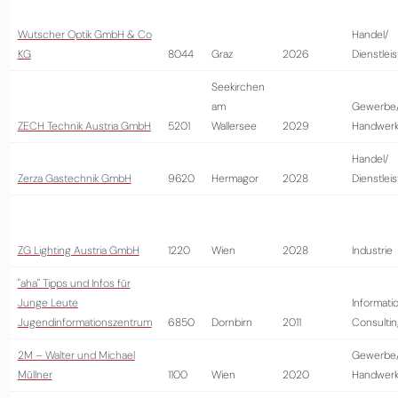
Wutscher Optik GmbH & Co
Handel/
KG
8044
Graz
2026
Dienstlei
Seekirchen
am
Gewerbe
ZECH Technik Austria GmbH
5201
Wallersee
2029
Handwer
Handel/
Zerza Gastechnik GmbH
9620
Hermagor
2028
Dienstlei
ZG Lighting Austria GmbH
1220
Wien
2028
Industrie
"aha" Tipps und Infos für
Junge Leute
Informati
Jugendinformationszentrum
6850
Dornbirn
2011
Consultin
2M – Walter und Michael
Gewerbe
Müllner
1100
Wien
2020
Handwer