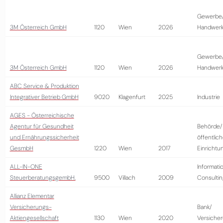
Gewerbe
3M Österreich GmbH
1120
Wien
2026
Handwer
Gewerbe
3M Österreich GmbH
1120
Wien
2026
Handwer
ABC Service & Produktion
Integrativer Betrieb GmbH
9020
Klagenfurt
2025
Industrie
AGES - Österreichische
Agentur für Gesundheit
Behörde/
und Ernährungssicherheit
öffentlic
GesmbH
1220
Wien
2017
Einrichtu
ALL-IN-ONE
Informati
SteuerberatungsgembH.
9500
Villach
2009
Consultin
Allianz Elementar
Versicherungs-
Bank/
Aktiengesellschaft
1130
Wien
2020
Versiche