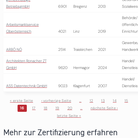
BetriebsgmbH
6901
Bregenz
2013
Sozialwe
Behörde/
Arbeitsmarktservice
öffentlic
Oberösterreich
4021
Linz
2019
Einrichtu
Gewerbe
ARBÖ NÖ
2514
Traiskirchen
2021
Handwer
Architekten Ronacher ZT
Handel/
GmbH
9620
Hermagor
2024
Dienstlei
Handel/
ASS Datentechnik GmbH
9023
Klagenfurt
2007
Dienstlei
« erste Seite
‹ vorherige Seite
…
12
13
14
15
16
17
18
19
20
…
nächste Seite ›
Seiten
letzte Seite »
Mehr zur Zertifizierung erfahren