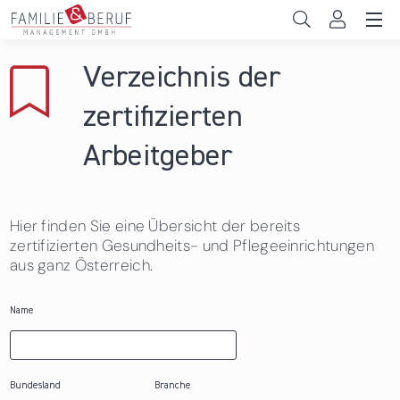
Direkt zum Inhalt
Unternehmen
Verzeichnis der
Gemeinden
zertifizierten
Hochschulen
Arbeitgeber
Persönliche Vereinbarkeit
Hier finden Sie eine Übersicht der bereits
Das sind wir
zertifizierten Gesundheits- und Pflegeeinrichtungen
aus ganz Österreich.
News & Events
Name
Bundesland
Branche