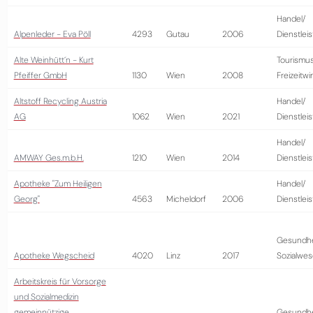
Handel/
Alpenleder - Eva Pöll
4293
Gutau
2006
Dienstlei
Alte Weinhütt´n - Kurt
Tourismus
Pfeiffer GmbH
1130
Wien
2008
Freizeitwi
Altstoff Recycling Austria
Handel/
AG
1062
Wien
2021
Dienstlei
Handel/
AMWAY Ges.m.b.H.
1210
Wien
2014
Dienstlei
Apotheke "Zum Heiligen
Handel/
Georg"
4563
Micheldorf
2006
Dienstlei
Gesundhe
Apotheke Wegscheid
4020
Linz
2017
Sozialwe
Arbeitskreis für Vorsorge
und Sozialmedizin
gemeinnützige
Gesundhe