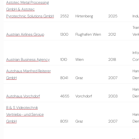
Astotec Metal Processing
GmbH & Astotec
Pyrotechnic Solutions GmbH
2552
Hirtenberg
2025
Indu
Tra
Austrian Airlines Group
1300
Flughafen Wien
2012
Ver
Info
Austrian Business Agency
1010
Wien
2018
Con
Autohaus Manfred Reiterer
Han
GmbH
8041
Graz
2007
Die
Han
Autohaus Vorchdorf
4655
Vorchdorf
2003
Die
B & S Videotechnik
Vertriebs- und Service
Han
GmbH
8051
Graz
2007
Die