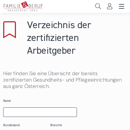
Direkt zum Inhalt
Unternehmen
Verzeichnis der
Gemeinden
zertifizierten
Hochschulen
Arbeitgeber
Persönliche Vereinbarkeit
Hier finden Sie eine Übersicht der bereits
Das sind wir
zertifizierten Gesundheits- und Pflegeeinrichtungen
aus ganz Österreich.
News & Events
Name
Bundesland
Branche