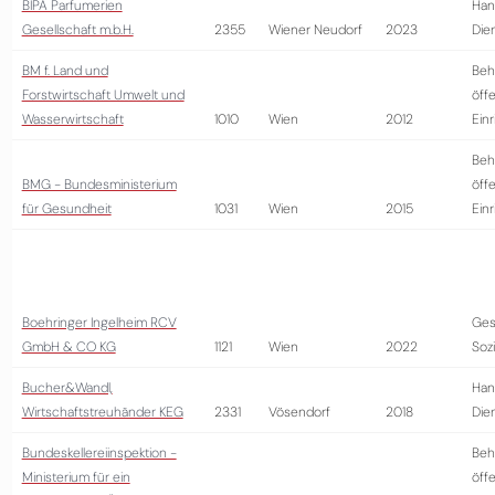
BIPA Parfumerien
Han
Gesellschaft m.b.H.
2355
Wiener Neudorf
2023
Die
BM f. Land und
Beh
Forstwirtschaft Umwelt und
öffe
Wasserwirtschaft
1010
Wien
2012
Ein
Beh
BMG - Bundesministerium
öffe
für Gesundheit
1031
Wien
2015
Ein
Boehringer Ingelheim RCV
Ges
GmbH & CO KG
1121
Wien
2022
Soz
Bucher&Wandl,
Han
Wirtschaftstreuhänder KEG
2331
Vösendorf
2018
Die
Bundeskellereiinspektion -
Beh
Ministerium für ein
öffe