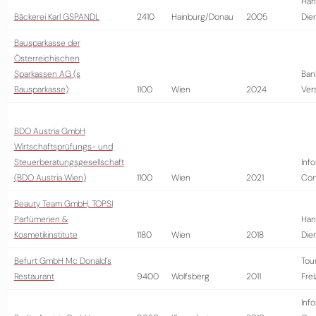
Han
Bäckerei Karl GSPANDL
2410
Hainburg/Donau
2005
Die
Bausparkasse der
Österreichischen
Sparkassen AG (s
Ban
Bausparkasse)
1100
Wien
2024
Ver
BDO Austria GmbH
Wirtschaftsprüfungs- und
Steuerberatungsgesellschaft
Info
(BDO Austria Wien)
1100
Wien
2021
Con
Beauty Team GmbH, TOPSI
Parfümerien &
Han
Kosmetikinstitute
1180
Wien
2018
Die
Befurt GmbH Mc Donald´s
Tou
Restaurant
9400
Wolfsberg
2011
Frei
Info