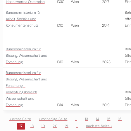
lebenswertes Österreich
1030
Wien
2017
Ein
Bundesministerium für
Beh
Arbeit, Soziales und
öffe
Konsumentenschutz
1010
Wien
2014
Ein
Bundesministerium für
Beh
Bildung, Wissenschaft und
öffe
Forschung
1010
Wien
2023
Ein
Bundesministerium für
Bildung, Wissenschaft und
Forschung -
Verwaltungsbereich
Beh
Wissenschaft und
öffe
Forschung
1014
Wien
2019
Ein
« erste Seite
‹ vorherige Seite
…
13
14
15
16
17
18
19
20
21
…
nächste Seite ›
Seiten