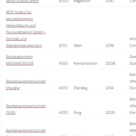
Berlitz Austria GmbH
9020
Klagenfurt
2010
Con
BEST Institut für
berufsbezogene
Weiterbildung und
Personaltraining GmbH -
Zentrale und
Info
Standortmanagement
1070
Wien
2019
Con
Bezirksaltenheim
Ges
KREMSMÜNSTER
4550
Kremsmünster
2008
Soz
Beh
Bezirkshauptmannschaft
öffe
Eferding
4070
Eferding
2014
Ein
Beh
Bezirkshauptmannschaft
öffe
PERG
4320
Perg
2005
Ein
Beh
Bezirkshauptmannschaft
öffe