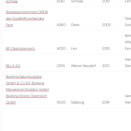
Schwaz
6130
Schwaz
2019
Ein
Bezirksseniorenheim GREIN
des Sozialhilfeverbandes
Ges
Perg
4360
Grein
2005
Soz
Beh
öffe
BFI Oberösterreich
4020
Linz
2010
Ein
Han
BILLA AG
2355
Wiener Neudorf
2021
Die
Biogena Naturprodukte
GmbH & Co KG, Biogena
Managementholding GmbH,
Biogena Stores Österreich
Gew
GmbH
5020
Salzburg
2019
Han