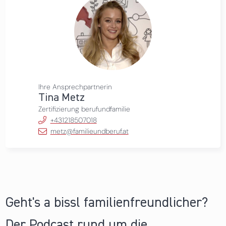
Ihre Ansprechpartnerin
Tina Metz
Zertifizierung berufundfamilie
+431218507018
metz@familieundberuf.at
Geht's a bissl familienfreundlicher?
Der Podcast rund um die