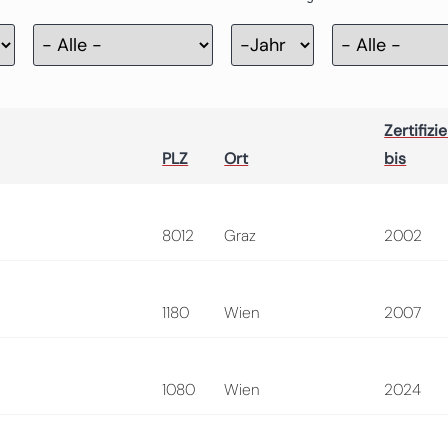
Zertifizierung
Jahr
Zertifizie
PLZ
Ort
bis
8012
Graz
2002
1180
Wien
2007
1080
Wien
2024